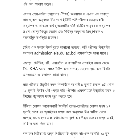
এই ফল প্রকাশ করেন।
এসময় প্রো-ভাইস চ্যান্সেলর (শিক্ষা) অধ্যাপক ড.এএস এম মাকসুদ
কামাল,কলা অনুষদের ডিন ও খ-ইউনিট ভর্তি পরীক্ষার সমন্বয়কারী
অধ্যাপক ড.আবদুল বাছির,অনলাইন ভর্তি কমিটির আহ্বায়ক অধ্যাপক
ড.মো.মোস্তাফিজুর রহমান এবং বিভিন্ন অনুষদের ডিন,শিক্ষক ও
কর্মকর্তাবৃন্দ উপস্থিত ছিলেন।
ঢাবি’র এক সংবাদ বিজ্ঞপ্তিতে জানানো হয়েছে, ভর্তি পরীক্ষার বিস্তারিত
ফলাফল admission.eis.du.ac.bd ওয়েবসাইটে জানা যাবে।
এছাড়া, টেলিটক, রবি, এয়ারটেল ও বাংলালিংক মোবাইল নম্বর থেকে
DU KHA ˂roll no˃ টাইপ করে ১৬৩২১ নম্বরে সেন্ড করে ফিরতি
এসএমএস-এ ফলাফল জানা যাবে।
ভর্তি পরীক্ষায় উত্তীর্ণ সকল শিক্ষার্থীকে আগামী ৪ জুলাই বিকাল ৩টা থেকে
২১ জুলাই বিকাল ৩টা পর্যন্ত ভর্তি পরীক্ষার ওয়েবসাইটে বিস্তারিত ফরম ও
বিষয়ের পছন্দক্রম ফরম পূরণ করতে হবে।
বিভিন্ন কোটায় আবেদনকারী উত্তীর্ণ ছাত্র-ছাত্রীদের কোটার ফরম ১৭
জুলাই থেকে ২৪ জুলাইয়ের মধ্যে কলা অনুষদের ডিন অফিস থেকে
সংগ্রহ করতে হবে এবং যথাযথভাবে পূরণ করে উক্ত সময়ের মধ্যে একই
অফিসে জমা দিতে হবে।
ফলাফল নিরীক্ষণের জন্য নির্ধারিত ফি প্রদান সাপেক্ষে আগামি ২৯ জুন