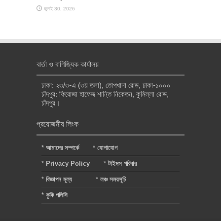
জুলাই 30, 2026
বার্তা ও বাণিজ্যিক কার্যালয়
ঢাকা: ২৩/৩-এ (৩য় তলা), তোপখানা রোড, ঢাকা-১০০০
চাঁদপুর: ফিরোজা হাফেজ শান্তি নিকেতন, কুমিল্লা রোড,
চাঁদপুর।
প্রয়োজনীয় লিংক
*
আমাদের সম্পর্কে
*
যোগাযোগ
*
Privacy Policy
*
টাইমস পরিবার
*
বিজ্ঞাপন মূল্য
*
লঞ্চ সময়সূচি
*
কুকি পলিসি