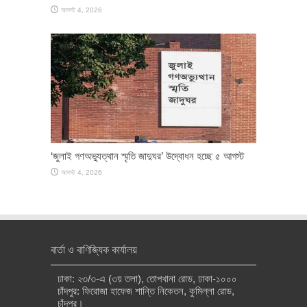
আগস্ট 4, 2026
‘জুলাই গণঅভ্যুত্থান স্মৃতি জাদুঘর’ উদ্বোধন হচ্ছে ৫ আগস্ট
আগস্ট 4, 2026
বার্তা ও বাণিজ্যিক কার্যালয়
ঢাকা: ২৩/৩-এ (৩য় তলা), তোপখানা রোড, ঢাকা-১০০০
চাঁদপুর: ফিরোজা হাফেজ শান্তি নিকেতন, কুমিল্লা রোড,
চাঁদপুর।