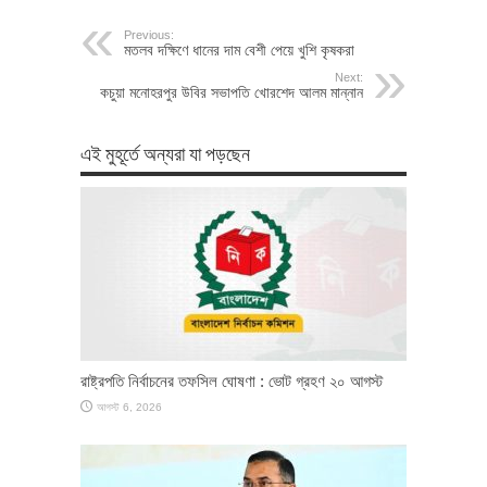
Previous:
মতলব দক্ষিণে ধানের দাম বেশী পেয়ে খুশি কৃষকরা
Next:
কচুয়া মনোহরপুর উবির সভাপতি খোরশেদ আলম মান্নান
এই মুহূর্তে অন্যরা যা পড়ছেন
রাষ্ট্রপতি নির্বাচনের তফসিল ঘোষণা : ভোট গ্রহণ ২০ আগস্ট
আগস্ট 6, 2026