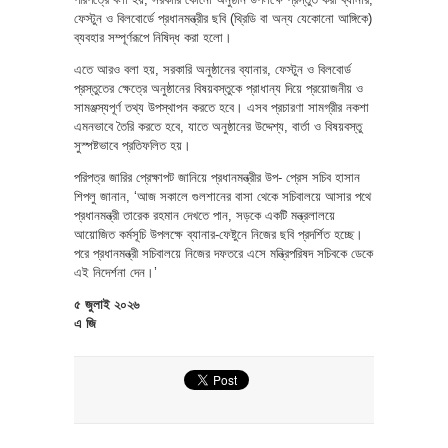
ফেস্টুন ও বিলবোর্ডে প্রধানমন্ত্রীর ছবি (থ্রিডি বা অন্য যেকোনো আঙ্গিকে)
ব্যবহার সম্পূর্ণরূপে নিষিদ্ধ করা হলো।
এতে আরও বলা হয়, সরকারি অনুষ্ঠানের ব্যানার, ফেস্টুন ও বিলবোর্ড
প্রস্তুতের ক্ষেত্রে অনুষ্ঠানের বিষয়বস্তুকে প্রাধান্য দিয়ে প্রয়োজনীয় ও
সামঞ্জস্যপূর্ণ তথ্য উপস্থাপন করতে হবে। এসব প্রচারণা সামগ্রীর নকশা
এমনভাবে তৈরি করতে হবে, যাতে অনুষ্ঠানের উদ্দেশ্য, বার্তা ও বিষয়বস্তু
সুস্পষ্টভাবে প্রতিফলিত হয়।
পরিপত্র জারির প্রেক্ষাপট জানিয়ে প্রধানমন্ত্রীর উপ- প্রেস সচিব হাসান
শিপলু জানান, ‘আজ সকালে গুলশানের বাসা থেকে সচিবালয়ে আসার পথে
প্রধানমন্ত্রী তারেক রহমান দেখতে পান, সড়কে একটি মন্ত্রলালয়ে
আয়োজিত কর্মসূচি উপলক্ষে ব্যানার-ফেষ্টুনে নিজের ছবি প্রদর্শিত হচ্ছে।
পরে প্রধানমন্ত্রী সচিবালয়ে নিজের দফতরে এসে মন্ত্রিপরিষদ সচিবকে ডেকে
এই নিদের্শনা দেন।’
৫ জুলাই ২০২৬
এ জি