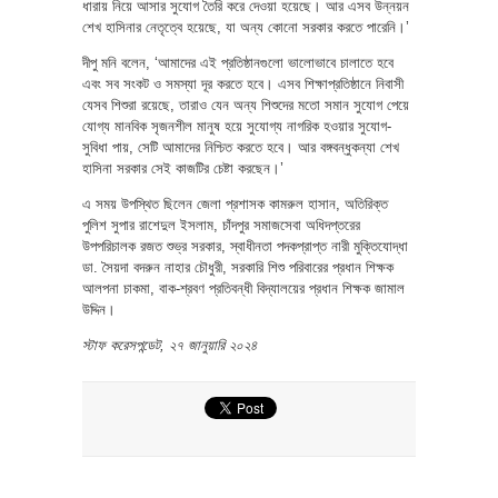
ধারায় নিয়ে আসার সুযোগ তৈরি করে দেওয়া হয়েছে। আর এসব উন্নয়ন
শেখ হাসিনার নেতৃত্বে হয়েছে, যা অন্য কোনো সরকার করতে পারেনি।’
দীপু মনি বলেন, ‘আমাদের এই প্রতিষ্ঠানগুলো ভালোভাবে চালাতে হবে
এবং সব সংকট ও সমস্যা দূর করতে হবে। এসব শিক্ষাপ্রতিষ্ঠানে নিবাসী
যেসব শিশুরা রয়েছে, তারাও যেন অন্য শিশুদের মতো সমান সুযোগ পেয়ে
যোগ্য মানবিক সৃজনশীল মানুষ হয়ে সুযোগ্য নাগরিক হওয়ার সুযোগ-
সুবিধা পায়, সেটি আমাদের নিশ্চিত করতে হবে। আর বঙ্গবন্ধুকন্যা শেখ
হাসিনা সরকার সেই কাজটির চেষ্টা করছেন।’
এ সময় উপস্থিত ছিলেন জেলা প্রশাসক কামরুল হাসান, অতিরিক্ত
পুলিশ সুপার রাশেদুল ইসলাম, চাঁদপুর সমাজসেবা অধিদপ্তরের
উপপরিচালক রজত শুভ্র সরকার, স্বাধীনতা পদকপ্রাপ্ত নারী মুক্তিযোদ্ধা
ডা. সৈয়দা বদরুন নাহার চৌধুরী, সরকারি শিশু পরিবারের প্রধান শিক্ষক
আলপনা চাকমা, বাক-শ্রবণ প্রতিবন্ধী বিদ্যালয়ের প্রধান শিক্ষক জামাল
উদ্দিন।
স্টাফ করেসপন্ডেট, ২৭ জানুয়ারি ২০২৪