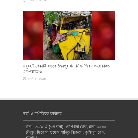
আগস্ট 5, 2026
বাবুরহাট পেন্নাই সড়কে জৈনপুর বাস-সিএনজির সংঘর্ষে নিহত
এক-আহত ৩
আগস্ট 5, 2026
বার্তা ও বাণিজ্যিক কার্যালয়
ঢাকা: ২৩/৩-এ (৩য় তলা), তোপখানা রোড, ঢাকা-১০০০
চাঁদপুর: ফিরোজা হাফেজ শান্তি নিকেতন, কুমিল্লা রোড,
চাঁদপুর।