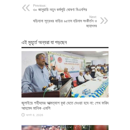
Previous:
৩০ জানুয়ারি নতুন কর্মসূচি ঘোষণা বিএনপির
Next:
ঘড়িহানা সূত্রধর বাড়ির ৬৫তম হরিনাম সংকীর্তন ও
মহোৎসব
এই মুহূর্তে অন্যরা যা পড়ছেন
জুলাইয়ে শহীদদের আত্মত্যাগ বৃথা যেতে দেওয়া হবে না: শেখ ফরিদ
আহমেদ মানিক এমপি
আগস্ট 6, 2026