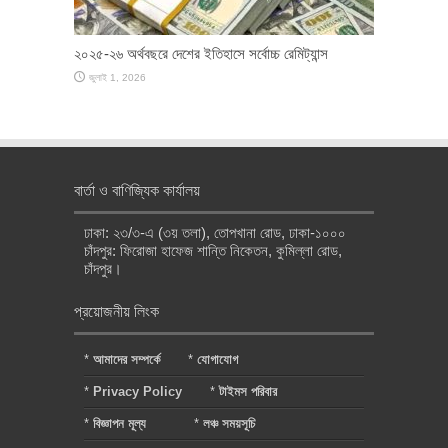
২০২৫-২৬ অর্থবছরে দেশের ইতিহাসে সর্বোচ্চ রেমিট্যান্স
জুলাই 1, 2026
বার্তা ও বাণিজ্যিক কার্যালয়
ঢাকা: ২৩/৩-এ (৩য় তলা), তোপখানা রোড, ঢাকা-১০০০
চাঁদপুর: ফিরোজা হাফেজ শান্তি নিকেতন, কুমিল্লা রোড,
চাঁদপুর।
প্রয়োজনীয় লিংক
*
আমাদের সম্পর্কে
*
যোগাযোগ
*
Privacy Policy
*
টাইমস পরিবার
*
বিজ্ঞাপন মূল্য
*
লঞ্চ সময়সূচি