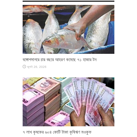
বঙ্গোপসাগরে চার বছরে আহরণ কমেছে ৭১ হাজার টন
জুলাই 26, 2026
৭ লাখ কৃষকের ৬০৪ কোটি টাকা কৃষিঋণ মওকুফ