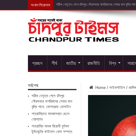
সংবাদ শিরোনাম
শাহরাস্তিতে মাদক
প্রচ্ছদ
শীর্ষ
জাতীয়
রাজনীতি
বিশ্ব
সারা
সর্বশেষ
Home
/
লাইফস্টাইল
/
ডালি
সঠিক নেতৃত্ব পেলে চাঁদপুর
পৌরসভার নাগরিকদের সেবার মান
বৃদ্ধি পাবে: মোশাররফ হোসাইন
শাহরাস্তিতে মাদকাসক্ত ছেলে
গ্রেপ্তার
শাহরাস্তি মাদক বিরোধী ফুটবল
টুর্নামেন্টের ফাইনাল খেলা সম্পন্ন