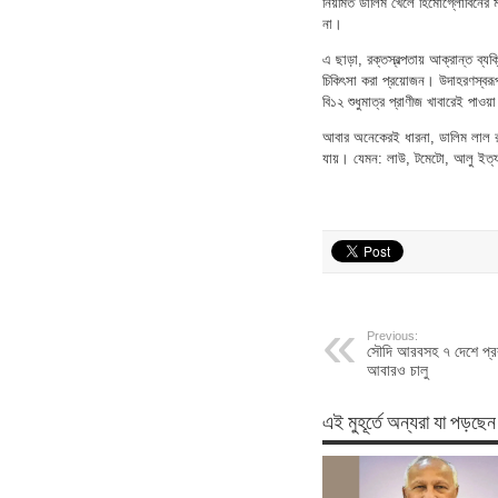
নিয়মিত ডালিম খেলে হিমোগ্লোবিনের 
না।
এ ছাড়া, রক্তস্বল্পতায় আক্রান্ত ব্য
চিকিৎসা করা প্রয়োজন। উদাহরণস্বরূপ
বি১২ শুধুমাত্র প্রাণীজ খাবারেই পাওয়
আবার অনেকেরই ধারনা, ডালিম লাল রং
যায়। যেমন: লাউ, টমেটো, আলু ইত্
Previous:
সৌদি আরবসহ ৭ দেশে প্রব
আবারও চালু
এই মুহূর্তে অন্যরা যা পড়ছেন