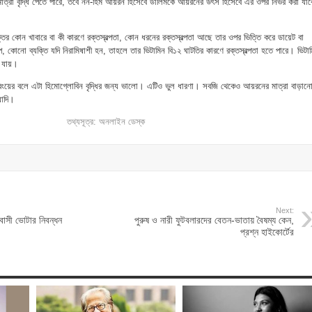
মাত্রা বৃদ্ধি পেতে পারে, তবে নন-হিম আয়রন হিসেবে ডালিমকে আয়রনের উৎস হিসেবে এর ওপর নির্ভর করা যাব
ক্তির কোন খাবারে বা কী কারণে রক্তস্বল্পতা, কোন ধরনের রক্তস্বল্পতা আছে তার ওপর ভিত্তি করে ডায়েট বা
, কোনো ব্যক্তি যদি নিরামিষাশী হন, তাহলে তার ভিটামিন বি১২ ঘাটতির কারণে রক্তস্বল্পতা হতে পারে। ভিটা
া যায়।
য়ের বলে এটা হিমোগ্লোবিন বৃদ্ধির জন্য ভালো। এটিও ভুল ধারণা। সবজি থেকেও আয়রনের মাত্রা বাড়ান
যাদি।
তথ্যসূত্র: অনলাইন ডেস্ক
Next:
াসী ভোটার নিবন্ধন
পুরুষ ও নারী ফুটবলারদের বেতন-ভাতায় বৈষম্য কেন,
প্রশ্ন হাইকোর্টের