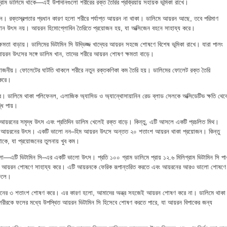
রাম ডালিমে থাকে—এই উপাদানগুলো শরীরের রক্ত তৈরির প্রক্রিয়ায় সহায়ক ভূমিকা রাখে।
ন। রক্তস্বল্পতার প্রধান কারণ হলো শরীরে পর্যাপ্ত আয়রন না থাকা। ডালিমে আয়রন আছে, তবে পরিমাণ
রধান উৎস নয়। আয়রন হিমোগ্লোবিন তৈরিতে প্রয়োজন হয়, যা অক্সিজেন বহনে সাহায্য করে।
ষমতা বাড়ায়। ডালিমের ভিটামিন সি উদ্ভিজ্জ খাদ্যের আয়রন সহজে শোষণে বিশেষ ভূমিকা রাখে। যারা পালং
আয়রন উৎসের সঙ্গে ডালিম খান, তাদের শরীরে আয়রন শোষণ ক্ষমতা বাড়ে।
য়োজনীয়। ফোলেটের ঘাটতি থাকলে শরীরে নতুন রক্তকণিকা কম তৈরি হয়। ডালিমের ফোলেট রক্ত তৈরি
 করে।
ষা করে। ডালিমে থাকা পলিফেনল, এলাজিক অ্যাসিড ও অ্যান্থোসায়ানিন রেড ব্লাড সেলকে অক্সিডেটিভ ক্ষতি থেক
্ধি পায়।
আয়রনের সমৃদ্ধ উৎস এবং প্রতিদিন ডালিম খেলেই রক্ত বাড়ে। কিন্তু, এটি আসলে একটি প্রচলিত মিথ।
 আয়রনের উৎস। একটি ভালো নন–হিম আয়রন উৎসে অন্তত ২০ শতাংশ আয়রন থাকা প্রয়োজন। কিন্তু
থাকে, যা প্রয়োজনের তুলনায় খুব কম।
 হলো—এটি ভিটামিন সি–এর একটি ভালো উৎস। প্রতি ১০০ গ্রাম ডালিমে প্রায় ১২.৬ মিলিগ্রাম ভিটামিন সি পা
েকে আয়রন শোষণে সাহায্য করে। এটি আয়রনকে ফেরিক রূপান্তরিত করতে এবং আয়রনের আরও ভালো শোষণে
ফেলে।
়রনের ৩ শতাংশ শোষণ করে। এর কারণ হলো, আমাদের অন্ত্র সহজেই আয়রন শোষণ করে না। ডালিমে থাকা
 শরীরকে ফলের মধ্যে উপস্থিত আয়রন ভিটামিন সি হিসেবে শোষণ করতে পারে, যা আয়রন বিপাকের জন্য