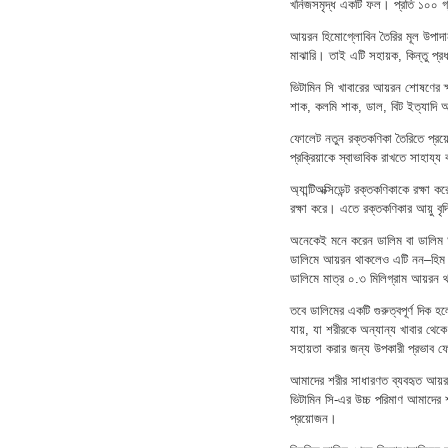
খনিজসমৃদ্ধ একটি ফল। প্রতি ১০০ গ্
আয়রন হিমোগ্লোবিন তৈরির মূল উপাদা
মাঝারি। তাই এটি সহায়ক, কিন্তু প্
ভিটামিন সি খাবারের আয়রন শোষণের ক্
শাক, কলমি শাক, ডাল, বিট ইত্যাদি 
ফোলেট নতুন রক্তকণিকা তৈরিতে প্র
প্রক্রিয়াকে স্বাভাবিক রাখতে সাহায্য
অ্যান্টিঅক্সিডেন্ট রক্তকণিকাকে রক্
রক্ষা করে। এতে রক্তকণিকার আয়ু বৃদ
অনেকেই মনে করেন ডালিম বা ডালিম 
ডালিমে আয়রন থাকলেও এটি নন–হিম
ডালিমে মাত্র ০.৩ মিলিগ্রাম আয়রন 
তবে ডালিমের একটি গুরুত্বপূর্ণ দিক
যায়, যা শরীরকে অন্যান্য খাবার থ
সহায়তা করার জন্য উপকারী প্রভাব 
আমাদের শরীর সাধারণত ব্যবহৃত আয
ভিটামিন সি-এর উচ্চ পরিমাণ আমাদের
প্রয়োজন।