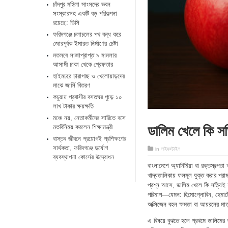
চাঁদপুর মহিলা সাংসদের ভবন
সংস্কারসহ একটি বড় পরিকল্পনা
রয়েছে: ডিসি
ফরিদগঞ্জে চলাচলের পথ বন্ধ করে
জোরপূর্বক ইমারত নির্মাণের চেষ্টা
মতলবে সাজাপ্রাপ্ত ৯ মামলার
আসামী ঢাকা থেকে গ্রেফতার
হাইমচরে চারাগাছ ও খেলোয়াড়দের
মাঝে জার্সি বিতরণ
কচুয়ায় প্রবাসীর বসতঘর পুড়ে ১০
লাখ টাকার ক্ষয়ক্ষতি
মঞ্চে নয়, নেতাকর্মীদের সারিতে বসে
ডালিম খেলে কি সত
মতবিনিময় করলেন শিক্ষামন্ত্রী
​বাস্তব জীবনে প্রয়োগই প্রশিক্ষণের
সার্থকতা, ফরিদগঞ্জে দুর্যোগ
in
লাইফস্টাইল
ব্যবস্থাপনা কোর্সের উদ্বোধন
বাংলাদেশে অ্যানিমিয়া বা রক্তস্বল্প
খাদ্যতালিকায় ফলমূল যুক্ত করার পরা
প্রশ্ন আসে, ডালিম খেলে কি সত্যিই
পরিমাপ—যেমন: হিমোগ্লোবিন, হেমাটো
অক্সিজেন বহন ক্ষমতা বা আয়রনের মাত্
এ বিষয়ে বুঝতে হলে প্রথমে ডালিমের পুষ