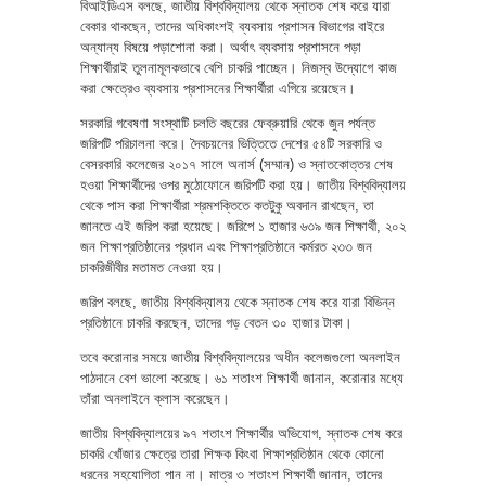
বিআইডিএস বলছে, জাতীয় বিশ্ববিদ্যালয় থেকে স্নাতক শেষ করে যারা
বেকার থাকছেন, তাদের অধিকাংশই ব্যবসায় প্রশাসন বিভাগের বাইরে
অন্যান্য বিষয়ে পড়াশোনা করা। অর্থাৎ ব্যবসায় প্রশাসনে পড়া
শিক্ষার্থীরাই তুলনামূলকভাবে বেশি চাকরি পাচ্ছেন। নিজস্ব উদ্যোগে কাজ
করা ক্ষেত্রেও ব্যবসায় প্রশাসনের শিক্ষার্থীরা এগিয়ে রয়েছেন।
সরকারি গবেষণা সংস্থাটি চলতি বছরের ফেব্রুয়ারি থেকে জুন পর্যন্ত
জরিপটি পরিচালনা করে। দৈবচয়নের ভিত্তিতে দেশের ৫৪টি সরকারি ও
বেসরকারি কলেজের ২০১৭ সালে অনার্স (সম্মান) ও স্নাতকোত্তর শেষ
হওয়া শিক্ষার্থীদের ওপর মুঠোফোনে জরিপটি করা হয়। জাতীয় বিশ্ববিদ্যালয়
থেকে পাস করা শিক্ষার্থীরা শ্রমশক্তিতে কতটুকু অবদান রাখছেন, তা
জানতে এই জরিপ করা হয়েছে। জরিপে ১ হাজার ৬৩৯ জন শিক্ষার্থী, ২০২
জন শিক্ষাপ্রতিষ্ঠানের প্রধান এবং শিক্ষাপ্রতিষ্ঠানে কর্মরত ২৩৩ জন
চাকরিজীবীর মতামত নেওয়া হয়।
জরিপ বলছে, জাতীয় বিশ্ববিদ্যালয় থেকে স্নাতক শেষ করে যারা বিভিন্ন
প্রতিষ্ঠানে চাকরি করছেন, তাদের গড় বেতন ৩০ হাজার টাকা।
তবে করোনার সময়ে জাতীয় বিশ্ববিদ্যালয়ের অধীন কলেজগুলো অনলাইন
পাঠদানে বেশ ভালো করেছে। ৬১ শতাংশ শিক্ষার্থী জানান, করোনার মধ্যে
তাঁরা অনলাইনে ক্লাস করেছেন।
জাতীয় বিশ্ববিদ্যালয়ের ৯৭ শতাংশ শিক্ষার্থীর অভিযোগ, স্নাতক শেষ করে
চাকরি খোঁজার ক্ষেত্রে তারা শিক্ষক কিংবা শিক্ষাপ্রতিষ্ঠান থেকে কোনো
ধরনের সহযোগিতা পান না। মাত্র ৩ শতাংশ শিক্ষার্থী জানান, তাদের