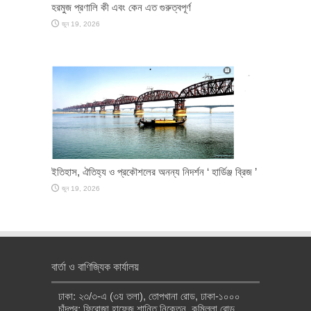
হরমুজ প্রণালি কী এবং কেন এত গুরুত্বপূর্ণ
জুন 19, 2026
ইতিহাস, ঐতিহ্য ও প্রকৌশলের অনন্য নিদর্শন ‘ হার্ডিঞ্জ ব্রিজ ’
জুন 19, 2026
বার্তা ও বাণিজ্যিক কার্যালয়
ঢাকা: ২৩/৩-এ (৩য় তলা), তোপখানা রোড, ঢাকা-১০০০
চাঁদপুর: ফিরোজা হাফেজ শান্তি নিকেতন, কুমিল্লা রোড,