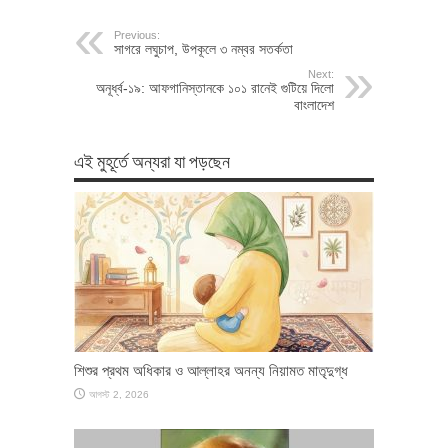
Previous:
সাগরে লঘুচাপ, উপকূলে ৩ নম্বর সতর্কতা
Next:
অনূর্ধ্ব-১৯: আফগানিস্তানকে ১০১ রানেই গুটিয়ে দিলো
বাংলাদেশ
এই মুহূর্তে অন্যরা যা পড়ছেন
শিশুর প্রথম অধিকার ও আল্লাহর অনন্য নিয়ামত মাতৃদুগ্ধ
আগস্ট 2, 2026