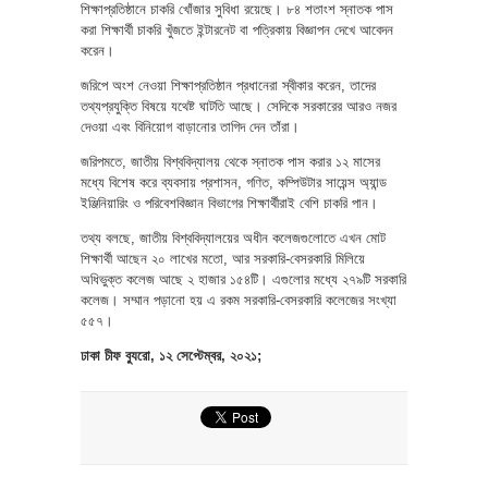
শিক্ষাপ্রতিষ্ঠানে চাকরি খোঁজার সুবিধা রয়েছে। ৮৪ শতাংশ স্নাতক পাস
করা শিক্ষার্থী চাকরি খুঁজতে ইন্টারনেট বা পত্রিকায় বিজ্ঞাপন দেখে আবেদন
করেন।
জরিপে অংশ নেওয়া শিক্ষাপ্রতিষ্ঠান প্রধানেরা স্বীকার করেন, তাদের
তথ্যপ্রযুক্তি বিষয়ে যথেষ্ট ঘাটতি আছে। সেদিকে সরকারের আরও নজর
দেওয়া এবং বিনিয়োগ বাড়ানোর তাগিদ দেন তাঁরা।
জরিপমতে, জাতীয় বিশ্ববিদ্যালয় থেকে স্নাতক পাস করার ১২ মাসের
মধ্যে বিশেষ করে ব্যবসায় প্রশাসন, গণিত, কম্পিউটার সায়েন্স অ্যান্ড
ইঞ্জিনিয়ারিং ও পরিবেশবিজ্ঞান বিভাগের শিক্ষার্থীরাই বেশি চাকরি পান।
তথ্য বলছে, জাতীয় বিশ্ববিদ্যালয়ের অধীন কলেজগুলোতে এখন মোট
শিক্ষার্থী আছেন ২০ লাখের মতো, আর সরকারি-বেসরকারি মিলিয়ে
অধিভুক্ত কলেজ আছে ২ হাজার ১৫৪টি। এগুলোর মধ্যে ২৭৯টি সরকারি
কলেজ। সম্মান পড়ানো হয় এ রকম সরকারি-বেসরকারি কলেজের সংখ্যা
৫৫৭।
ঢাকা চীফ ব্যুরো, ১২ সেপ্টেম্বর, ২০২১;