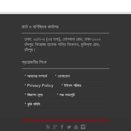
বার্তা ও বাণিজ্যিক কার্যালয়
ঢাকা: ২৩/৩-এ (৩য় তলা), তোপখানা রোড, ঢাকা-১০০০
চাঁদপুর: ফিরোজা হাফেজ শান্তি নিকেতন, কুমিল্লা রোড,
চাঁদপুর।
প্রয়োজনীয় লিংক
*
আমাদের সম্পর্কে
*
যোগাযোগ
*
Privacy Policy
*
টাইমস পরিবার
*
বিজ্ঞাপন মূল্য
*
লঞ্চ সময়সূচি
*
কুকি পলিসি