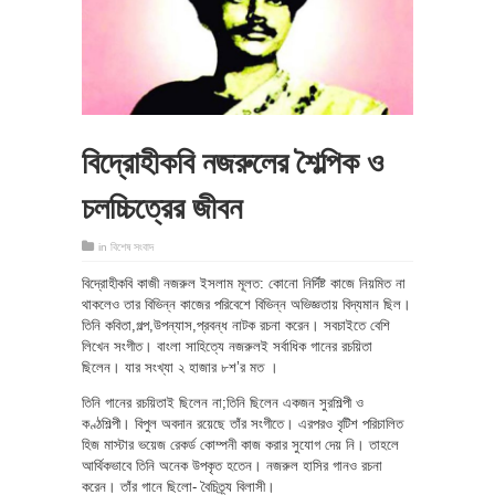
বিদ্রোহীকবি নজরুলের শৈল্পিক ও
চলচ্চিত্রের জীবন
in
বিশেষ সংবাদ
বিদ্রোহীকবি কাজী নজরুল ইসলাম মূলত: কোনো নির্দিষ্ট কাজে নিয়মিত না
থাকলেও তার বিভিন্ন কাজের পরিবেশে বিভিন্ন অভিজ্ঞতায় বিদ্যমান ছিল।
তিনি কবিতা,গল্প,উপন্যাস,প্রবন্ধ নাটক রচনা করেন। সবচাইতে বেশি
লিখেন সংগীত। বাংলা সাহিত্যে নজরুলই সর্বাধিক গানের রচয়িতা
ছিলেন। যার সংখ্যা ২ হাজার ৮শ’র মত ।
তিনি গানের রচয়িতাই ছিলেন না;তিনি ছিলেন একজন সুরশিল্পী ও
কণ্ঠশিল্পী। বিপুল অবদান রয়েছে তাঁর সংগীতে। এরপরও বৃটিশ পরিচালিত
হিজ মাস্টার ভয়েজ রেকর্ড কোম্পনী কাজ করার সুযোগ দেয় নি। তাহলে
আর্থিকভাবে তিনি অনেক উপকৃত হতেন। নজরুল হাসির গানও রচনা
করেন। তাঁর গানে ছিলো- বৈচিত্র্য বিলাসী।