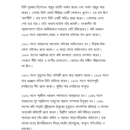
তিনি সুরকার হিসেবেও প্রচুর খ্যাতি অর্জন করেন এবং অর্থও প্রচুর আয়
করেন। এসময় তিনি রেকর্ড বিক্রির একটি দোকানও খুলেন। এর নাম ছিল
‘কলগীতি’। যার ফলে তিনি একটি গাড়িও ক্রয় করেন। একসময় এসব
শেষ হয়ে যায়। তাই অভাব-অনটন তাঁর কমেনি। তৎকালীন বই
প্রকাশকগণ তাঁকে আর্থিকভাবে সবচেয়ে বেশি ঠকিয়েছেন। কবি নজরুল
১৯২৯ সালে রক্তকমল,মহুয়া ও কারাগার নাটকের গান রচনা করেন।
১৯৩১ সালে নজরুলের আলোয়া নাটকের অভিনেতাও হন। সিরাজ-উজ-
দোলা নাটকেও রচনা করেন। এ জন্য তাকে অভিনেতাও বলা হতো।
১৯৩৮ সালের অক্টোবর মাসে কবি কলকাতা বেতারে যোগদান করেন।
সেখানে গীতি নাট্য ও সংগীত চালাতেন। বেতারে তাঁর সঙ্গীত পরিচালকের
পদ ছিল।
১৯৩২ সালে পুতুলের বিয়ে নাটকটি রচনা করে প্রকাশ করেন। ১৯৩৪ সালে
তার ধ্রæব নাটকে তিনি অভিনয় করেন। ১৯৩৫ সালে পাতালপুরি
চলচ্চিত্রে গীত রচনা করেন। মুক্তি পায় চলচিচত্র সাপুড়ে
১৯৩৯ সালে প্রমীলা নজরুল পক্ষাঘাতে আক্রান্ত হন। ১৯৪৯ সালে
নজরুলের পুন:প্রকািশত নবযুগের প্রধান সম্পাদক নিযুক্ত হন। ১৯৪১
সালের কবি সম্রাট রবীন্দ্রনাথ ঠাকুরের মৃত্যুতে তাৎক্ষণিক রবিহারা ও সালাম
অন্তরবি কবিতাটি রচনা করেন। ব্রিটিশ আমলে কবি বিভিন্ন ছদ্মনাম
ব্যবহার করে তাঁর রচিত কবিতা ও প্রবন্ধ পত্র-পত্রিকায় পাঠাতেন। ছদ্ম
নামের মধ্যে ছিলÑকহলন মিত্র,সারথি,শ্যামসুন্দর, বনফুল পাইওনিয়া ও
ধূমকেতু।