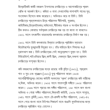
বিদ্রোহীকবি কাজী নজরুল ইসলামের চলচ্চিত্রে ও আলোকচিত্রে প্রবল
ঝোঁক বা আকর্ষণ ছিল। কবিতা ও নানা লেখালেখির পাশাপাশি গানের সুর,
সংযোজন হিসেবে কাজ করেছেন। অভিনয়ও করে না তিনি। তিনি
চলচ্চিত্রে প্রত্যক্ষভাবে চিত্র পরিচালক গীতিগারি, সুরকার,
কাহিনীকার,চিত্রনাট্যকার,অভিনেতা,গীতিকার গায়ক ও সংগঠক ছিলেন।
ঠিক কখনও কোথাায় সর্বপ্রথম চলচ্চিত্র শুরু হয় তা জানা না থাকলেও
১৯৩১ সালে তৎকালীন ভারতবর্ষের কলকাতায় চলচ্চিত্র নির্মাণ শুরু হয়।
১৯৩১ সালে তিনি কলকাতায় বিখ্যাত চলচ্চিত্র প্রতিষ্ঠান ম্যাডান
থিয়েটারর্সের যুবভান্ডারী নিযুক্ত হন। তাঁর দায়িত্ব ছিল শিশুদের কণ্ঠ
হ্রাসআপ করা। তিনি চলচ্চিত্রের সেই মাহেন্দ্রক্ষণে যুক্ত হন। তিনি
নিউয়েটাার্স,পাইওনিয়ার ফিল্ম,কালী ফিল্ম, দেবদত্ত ফিল্ম,ফজলা ব্রাদাস
চলচ্চিত্রে সম্পৃক্ত ছিলেন।
কবি নজরুলের চলচ্চিত্রের মধ্যে রয়েছে নারী বৃত্তি (১৯৩১), প্রহ্রাস
গান ও সুর এবং ধ্রæব (১৯৩২) যুগ্ম পরিচালনা করেন ১৯৩৪
সালেÑগিরিশচন্দ্র ঘোষের কাহিনী অবলম্বে ‘ধ্রুব’ চলচ্চিত্রে কবি নারীদের
ভ‚মিকা, অভিনয় করেন। ১৯৩৫ সালে পাতালপুরী সঙ্গীতে ১৯৩৫ পরিচালনা
করেন। ১৯৬৬ সালে গ্রহের কব সঙ্গীত পরিচালনা, ১৯৮ সালে জল বাংলা
অভিনয় ও গোরা সঙ্গীত পরিচালনা,বিদ্যবতী কাহিনী, ১৯৩৯ সালে সাপুড়ে,
১৯৪১ সালে নন্দিনী,১৯৪২ সালে চৌ-রাঙ্গগী সংগীত পরিচালনা, ১৯৪১-৪২
সালে শেরে বাংলা নামে টাইগার পিকাচর্স নামে বাঙালি মুসলিমানদের জন্য
চলচ্চিত্র প্রতিষ্ঠান গড়ে তোলেন।