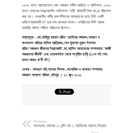
১৯২৮ সালে গ্রামোফোন কোং নজরুল সঙ্গীত রচয়িতা ও প্রশিক্ষক, ১৯২৯
সালে বেতারের সান্ধ্যকালীন অধিবেশন ‘নারী’ কবিতাটি নিজ কণ্ঠে পরিবেশন
করা হয়। তৎকালীন ধর্মীয় রক্ষণশীলদের আক্রমনের ভয়ে তিনি একটি
ছবিতে‘স্বরস্বতী’তে’ ছদ্ম নাম ব্যবহার করেন। চলচ্চিত্রে তিনি প্রথম
ভারতীয় মহিলা সঙ্গীতে পরিচালক ছিলেন।
তথ্যসূত্র : মো.হাবিবুর রহমান রচিত ‘ছোটদের নজরুল,নবারূণ ও
বাংলাদেশ সচিত্র মাসিক প্রত্রিকা,শেখ মুহাম্মদ নুরুল ইসলাম
রচিত-‘নজরুল জীবনের ট্য্রাজেডি’,ডা.আনিস আহমেদের সম্পাদনায় ‘কাজী
নজরুলের জীবনী’ এবং ওয়েবসাইড থেকে সংগৃহীত ছবি) (১০ম পর্ব শেষ-
চলবে আরও ক’টি পর্ব )
লেখক : আবদুল গনি,সাবেক শিক্ষক ,সাংবাদিক ও সাধারণ সম্পাদক,
নজরুল গবেষণা পরিষদ ,চাঁদপুর । ১০ জুন ২০২১
Previous:
মতলবের মেঘনায় ১১ ঘন্টা পর ২ শ্রমিকের মরদেহ উদ্ধার
Next: