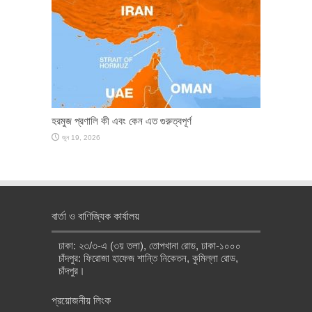
হরমুজ প্রণালি কী এবং কেন এত গুরুত্বপূর্ণ
জুন 19, 2026
বার্তা ও বাণিজ্যিক কার্যালয়
ঢাকা: ২৩/৩-এ (৩য় তলা), তোপখানা রোড, ঢাকা-১০০০
চাঁদপুর: ফিরোজা হাফেজ শান্তি নিকেতন, কুমিল্লা রোড,
চাঁদপুর।
প্রয়োজনীয় লিংক