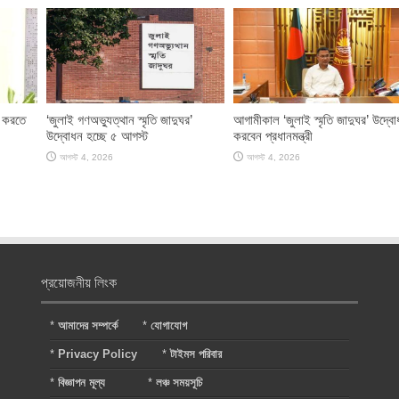
া করতে
‘জুলাই গণঅভ্যুত্থান স্মৃতি জাদুঘর’
আগামীকাল ‘জুলাই স্মৃতি জাদুঘর’ উদ্ব
উদ্বোধন হচ্ছে ৫ আগস্ট
করবেন প্রধানমন্ত্রী
আগস্ট 4, 2026
আগস্ট 4, 2026
প্রয়োজনীয় লিংক
*
আমাদের সম্পর্কে
*
যোগাযোগ
*
Privacy Policy
*
টাইমস পরিবার
*
বিজ্ঞাপন মূল্য
*
লঞ্চ সময়সূচি