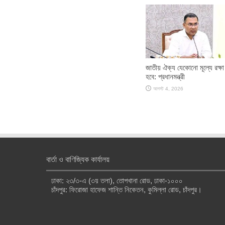
জাতীয় ঐক্য যেকোনো মূল্যে রক্ষ
হবে: প্রধানমন্ত্রী
আগস্ট 4, 2026
বার্তা ও বাণিজ্যিক কার্যালয়
ঢাকা: ২৩/৩-এ (৩য় তলা), তোপখানা রোড, ঢাকা-১০০০
চাঁদপুর: ফিরোজা হাফেজ শান্তি নিকেতন, কুমিল্লা রোড, চাঁদপুর।