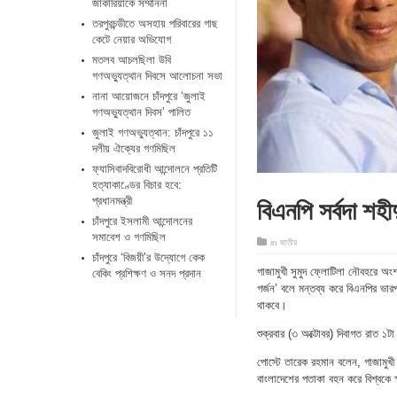
জাকারিয়াকে সম্মাননা
তরপুরচন্ডীতে অসহায় পরিবারের গাছ
কেটে নেয়ার অভিযোগ
মতলব আচলছিলা উবি
গণঅভ্যুত্থান দিবসে আলোচনা সভা
নানা আয়োজনে চাঁদপুরে ‘জুলাই
গণঅভ্যুত্থান দিবস’ পালিত
জুলাই গণঅভ্যুত্থান: চাঁদপুরে ১১
দলীয় ঐক্যের গণমিছিল
ফ্যাসিবাদবিরোধী আন্দোলনে প্রতিটি
হত্যাকাণ্ডের বিচার হবে:
বিএনপি সর্বদা শ
প্রধানমন্ত্রী
চাঁদপুরে ইসলামী আন্দোলনের
সমাবেশ ও গণমিছিল
in
জাতীয়
চাঁদপুরে ‘বিজয়ী’র উদ্যোগে কেক
গাজামুখী সুমুদ ফ্লোটিলা নৌবহরে অং
বেকিং প্রশিক্ষণ ও সনদ প্রদান
গর্জন’ বলে মন্তব্য করে বিএনপির ভা
থাকবে।
শুক্রবার (৩ অক্টোবর) দিবাগত রাত ১
পোস্টে তারেক রহমান বলেন, গাজামুখ
বাংলাদেশের পতাকা বহন করে বিশ্বকে