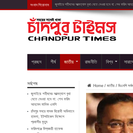
সংবাদ শিরোনাম
চাঁদপুর সদরে মাদক
প্রচ্ছদ
শীর্ষ
জাতীয়
রাজনীতি
বিশ্ব
সারাদ
সর্বশেষ
Home
/
জাতীয়
/
বিএনপি সর্
জুলাইয়ে শহীদদের আত্মত্যাগ বৃথা
যেতে দেওয়া হবে না: শেখ ফরিদ
আহমেদ মানিক এমপি
চাঁদপুর সদরে মাদক বিরোধী অভিযানে
হামলা, ইটপাটকেল নিক্ষেপে
প্রবাসীর মৃত্যু
ফরিদগঞ্জে বিশ্বজয়ী হাফেজ