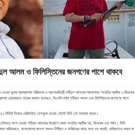
হীদুল আলম ও ফিলিস্তিনের জনগণের পাশে থাকবে
শ নেওয়া দৃকের ব্যবস্থাপনা পরিচালক ও আলোকচিত্রী শহীদুল আলমের পদক্ষেপকে ‘সংহতির প্রতীক ও বিবেকের
রপ্রাপ্ত চেয়ারম্যান তারেক রহমান বলেছেন, বিএনপি সর্বদা শহীদুল আলম এবং ফিলিস্তিনের জনগণের পাশে
টা ৫২ মিনিটে নিজের ভেরিফাইড ফেসবুকে দেওয়া পোস্টে তিনি এই মন্তব্য করেন।
ী নৌবহরে অংশ নেওয়া শহীদুল আলমের উদ্যোগ কেবল সংহতির প্রতীক নয়, বিবেকের এক গর্জন। তিনি
 স্মরণ করিয়েছেন, বাংলাদেশের জনগণ কখনও নিপীড়ন ও অবিচারের কাছে মাথা নত করেনি, ভবিষ্যতেও করবে 