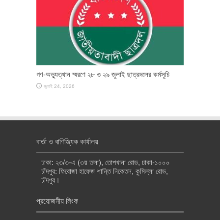
গণ-অভ্যুত্থান স্মরণে ২৮ ও ২৯ জুলাই ছাত্রদলের কর্মসূচি
জুলাই 24, 2026
বার্তা ও বাণিজ্যিক কার্যালয়
ঢাকা: ২৩/৩-এ (৩য় তলা), তোপখানা রোড, ঢাকা-১০০০
চাঁদপুর: ফিরোজা হাফেজ শান্তি নিকেতন, কুমিল্লা রোড,
চাঁদপুর।
প্রয়োজনীয় লিংক