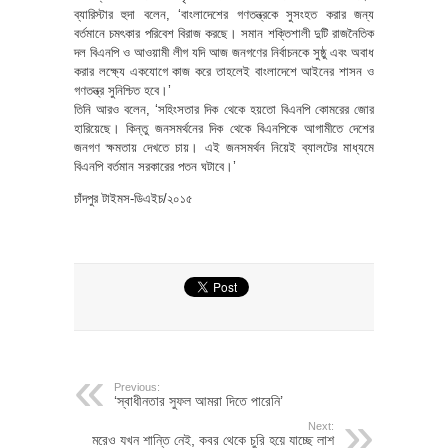
ব্যারিস্টার হুদা বলেন, ‘বাংলাদেশের গণতন্ত্রকে সুসংহত করার জন্য
বর্তমানে চমৎকার পরিবেশ বিরাজ করছে। সমান শক্তিশালী দুটি রাজনৈতিক
দল বিএনপি ও আওয়ামী লীগ যদি আজ জনগণের নির্বাচনকে সুষ্ঠু এবং অবাধ
করার লক্ষ্যে একযোগে কাজ করে তাহলেই বাংলাদেশে আইনের শাসন ও
গণতন্ত্র সুনিশ্চিত হবে।’
তিনি আরও বলেন, ‘সহিংসতার দিক থেকে হয়তো বিএনপি কোমরের জোর
হারিয়েছে। কিন্তু জনসমর্থনের দিক থেকে বিএনপিকে আগামীতে দেশের
জনগণ ক্ষমতায় দেখতে চায়। এই জনসমর্থন নিয়েই ব্যালটের মাধ্যমে
বিএনপি বর্তমান সরকারের পতন ঘটাবে।’
চাঁদপুর টাইমস-ডিএইচ/২০১৫
Previous:
‘স্বাধীনতার সুফল আমরা দিতে পারেনি’
Next:
মরেও যখন শান্তি নেই, কবর থেকে চুরি হয়ে যাচ্ছে লাশ