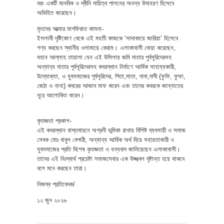
বরং একটি মানবিক ও দ্বীনি দায়িত্ব পালনের অনন্য উদাহরণ হিসেবে
অভিহিত করেছেন।
মৃতদের আত্মার মাগফিরাত কামনা-
ইসলামী দৃষ্টিকোণ থেকে এই মহতী কাজকে ‘সাদাকায়ে জারিয়া’ হিসেবে
গণ্য করছেন স্থানীয় ওলামায়ে কেরাম। এলাকাবাসী দোয়া করেছেন,
মহান আল্লাহ তায়ালা যেন এই উসিলায় জমি দাতার পুর্বসূরিদেরসহ
অন্যান্য দাতার পূর্বসূরিদেরসহ কবরস্থান নির্মাণে আর্থিক সাহায্যকারী,
উদ্যোক্তা, ও যুবসমাজের পূর্বসূরিদের, পিতা,মাতা, দাদা,দাদী (ফুফি, ফুফা,
জেঠা ও নানা) কবরের আজাব মাফ করেন এবং তাদের কবরকে জান্নাতের
নূরে আলোকিত করেন।
কৃতজ্ঞতা প্রকাশ-
এই কবরস্থান বাস্তবায়নে অগ্রনী ভূমিকা রাখায় বিশিষ্ট ব্যবসায়ী ও সমাজ
সেবক মোঃ বাবুল বেপারী, অন্যান্য আর্থিক অর্থ দিয়ে সহায়তাকারী ও
যুবসমাজের প্রতি বিশেষ কৃতজ্ঞতা ও ধন্যবাদ জানিয়েছেন এলাকাবাসী।
তাদের এই নিঃস্বার্থ প্রচেষ্টা সমাজসেবার এক উজ্জ্বল দৃষ্টান্ত হয়ে থাকবে
বলে মনে করছেন তারা।
নিজস্ব প্রতিবেদক/
১২ জুন ২০২৬