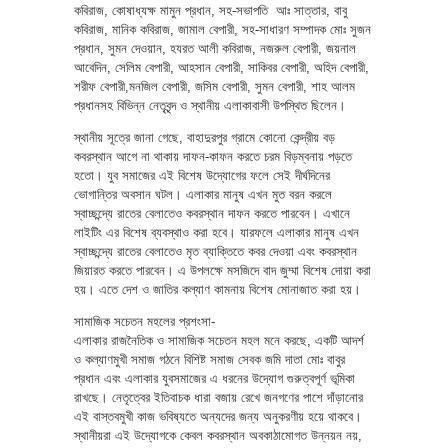
কবিরাজ, কোষাধ্যক্ষ মামুন প্রধান, সহ-সভাপতি আঃ সাত্তার, বাবু
কবিরাজ, মানিক কবিরাজ, জামাল বেপারী, সহ-সাধারণ সম্পাদক মোঃ সুজন
প্রধান, সুমন দেওয়ান, হযরত আলী কবিরাজ, নজরুল বেপারী, জয়নাল
আবেদিন, সেলিম বেপারী, আহসান বেপারী, সাকিবর বেপারী, অহিদ বেপারী,
শরীফ বেপারী,মনজিল বেপারী, জসিম বেপারী, সুমন বেপারী, শাহ আলম
প্রধানসহ বিভিন্ন নেতৃবৃন্দ ও স্থানীয় এলাকাবাসী উপস্থিত ছিলেন।
স্থানীয় সূত্রে জানা গেছে, বাহাদুরপুর গ্রামে কোনো কেন্দ্রীয় বড়
কবরস্থান আগে না থাকায় দাফন-কাফন করতে চরম বিড়ম্বনায় পড়তে
হতো। যুব সমাজের এই বিশেষ উদ্যোগের ফলে সেই দীর্ঘদিনের
ভোগান্তির অবসান ঘটল। এলাকার মানুষ এখন মুত বরন করলে
স্বাচ্ছন্দ্যে রাতের বেলাতেও কবরস্থান দাফন করতে পারবেন। এখানে
লাইটিং এর বিশেষ ব্যবস্থাও করা হবে। যারফলে এলাকার মানুষ এখন
স্বাচ্ছন্দ্যে রাতের বেলাতেও মৃত ব্যাক্তিতে কবর দেওয়া এবং কবরস্থান
জিয়ারত করতে পারবেন। এ উপলক্ষে মসজিদে বাদ জুম্মা বিশেষ দোয়া করা
হয়। এতে দেশ ও জাতির কল্যাণ কামনায় বিশেষ মোনাজাত করা হয়।
সামাজিক সচেতন মহলের প্রশংসা-
এলাকার রাজনৈতিক ও সামাজিক সচেতন মহল মনে করছে, একটি আদর্শ
ও কল্যাণমুখী সমাজ গঠনে বিশিষ্ট সমাজ সেবক জমি দাতা মোঃ বাবুর
প্রধান এবং এলাকার যুবসমাজের এ ধরনের উদ্যোগ গুরুত্বপূর্ণ ভূমিকা
রাখছে। নেতৃত্বের ইতিবাচক ধারা বজায় রেখে জনগণের পাশে দাঁড়ানোর
এই বাস্তবমুখী কাজ ভবিষ্যতে অন্যদের জন্য অনুকরণীয় হয়ে থাকবে।
স্থানীয়রা এই উদ্যোগকে কেবল কবরস্থান অবকাঠামোগত উন্নয়ন নয়,