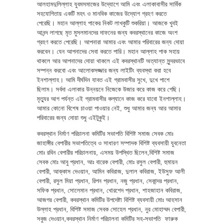
আলহামদুলিল্লাহ যুবমসমাজের উদ্যোগে আমি এবং এলাকাবাসীর সার্বিক
সহযোগিতায় একটি মহৎ ও মানবিক কাজের উদ্যোগ গ্রহণ করতে
পেরেছি। মহান আল্লাহ পাকের নিকট লাখকুটি শুকরিয়া। আজকে খুবই
আনন্দ লাগছে মৃত মুসলমানদের দাফনের জন্য কবরস্থানের কাজে অংশ
গ্রহণ করতে পেরেছি। আপনারা আমার এবং আমার পরিবারের জন্য দোয়া
করবেন। যেন আপনাদের সেবা করতে পারি। মহান আল্লাহ পাক সহায়
থাকলে আর আপনাদের দোয়া থাকলে এই কবরস্থানটি অত্যান্ত সুন্দরভাবে
সম্পন্ন করবো এবং আলোকসজ্জার জন্য লাইটিং ব্যবস্থা করা হবে
ইনশাল্লাহ। আমি দীর্ঘদিন যাবত এই গ্রামবাসীর সুখে, দুখে পাশে
ছিলাম। সর্বদা এলাকার উন্নয়নে নিজেকে উজার করে কাজ করে গেছি।
মৃত্যুর আগ পর্যন্ত এই গ্রামবাসীর কল্যানে কাজ করে যাবো ইনশাল্লাহ।
আমার কোনো বিশেষ চাওয়া পাওয়ার নেই, শুধু আমার জন্য আর আমার
পরিবারের জন্য দোয়া শুধু এইটুকুই।
কবরস্থান নির্মাণ পরিচালনা কমিটির সভাপতি বিশিষ্ট সমাজ সেবক মোঃ
জাহাঙ্গীর বেপারীর সভাপতিত্বে ও সাধারণ সম্পাদক বিশিষ্ট ব্যবসায়ী যুবনেতা
মোঃ রবিন বেপারীর পরিচালনায়, এসময় উপস্থিত ছিলেন,বিশিষ্ট সমাজ
সেবক মোঃ আবু প্রধান, আঃ বারেক বেপারী, মোঃ রসুল বেপারী, হুমায়ন
বেপারী, আক্কাস দেওয়ান, আমিন কবিরাজ, দুলাল কবিরাজ, ইউসুফ আলী
বেপারী, রসুল মিয়া প্রধান, রিপন প্রধান, নজু প্রধান, সেকান্দর প্রধান,
সফিক প্রধান, সোলেমান প্রধান, খোরশেদ প্রধান, শাহজাহান কবিরাজ,
আজগর বেপারী, কবরস্থান কমিটির উপদেষ্টা বিশিষ্ট ব্যবসায়ী মোঃ আহসান
উল্লাহ প্রধান, বিশিষ্ট সমাজ সেবক সোহেল প্রধান, নুর মোহাম্মদ বেপারী,
সবুজ দেওয়ান,কবরস্থান নির্মাণ পরিচালনা কমিটির সহ-সভাপতি ফারুক