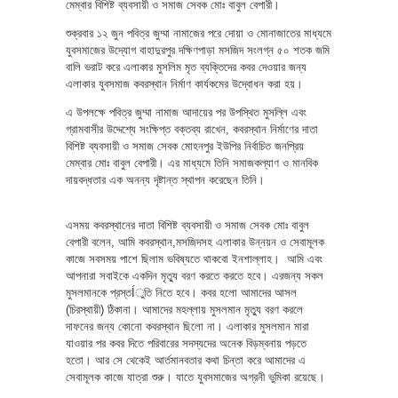
মেম্বার বিশিষ্ট ব্যবসায়ী ও সমাজ সেবক মোঃ বাবুল বেপারী।
শুক্রবার ১২ জুন পবিত্র জুম্মা নামাজের পরে দোয়া ও মোনাজাতের মাধ্যমে
যুবসমাজের উদ্যোগ বাহাদুরপুর দক্ষিণপাড়া মসজিদ সংলগ্ন ৫০ শতক জমি
বালি ভরাট করে এলাকার মুসলিম মৃত ব্যক্তিদের কবর দেওয়ার জন্য
এলাকার যুবসমাজ কবরস্থান নির্মাণ কার্যকমের উদ্বোধন করা হয়।
এ উপলক্ষে পবিত্র জুম্মা নামাজ আদায়ের পর উপস্থিত মুসল্লি এবং
গ্রামবাসীর উদ্দেশ্যে সংক্ষিপ্ত বক্তব্য রাখেন, কবরস্থান নির্মাণের দাতা
বিশিষ্ট ব্যবসায়ী ও সমাজ সেবক মোহনপুর ইউপির নির্বাচিত জনপ্রিয়
মেম্বার মোঃ বাবুল বেপারী। এর মাধ্যমে তিনি সমাজকল্যাণ ও মানবিক
দায়বদ্ধতার এক অনন্য দৃষ্টান্ত স্থাপন করেছেন তিনি।
এসময় কবরস্থানের দাতা বিশিষ্ট ব্যবসায়ী ও সমাজ সেবক মোঃ বাবুল
বেপারী বলেন, আমি কবরস্থান,মসজিদসহ এলাকার উন্নয়ন ও সেবামূলক
কাজে সবসময় পাশে ছিলাম ভবিষ্যতে থাকবো ইনশাল্লাহ। আমি এবং
আপনারা সবাইকে একদিন মৃত্যু বরণ করতে করতে হবে। এরজন্য সকল
মুসলমানকে প্রস্তÍুতি নিতে হবে। কবর হলো আমাদের আসল
(চিরস্থায়ী) ঠিকানা। আমাদের মহল্লায় মুসলমান মৃত্যু বরণ করলে
দাফনের জন্য কোনো কবরস্থান ছিলো না। এলাকার মুসলমান মারা
যাওয়ার পর কবর দিতে পরিবারের সদস্যদের অনেক বিড়ম্বনায় পড়তে
হতো। আর সে থেকেই আর্তমানবতার কথা চিন্তা করে আমাদের এ
সেবামূলক কাজে যাত্রা শুরু। যাতে যুবসমাজের অগ্রনী ভুমিকা রয়েছে।