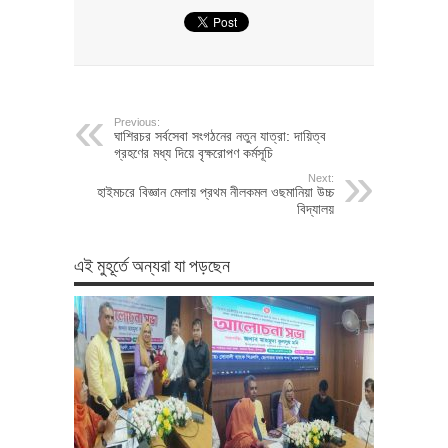
Previous:
ঘাশিরচর সর্বসেবা সংগঠনের নতুন যাত্রা: দায়িত্ব
গ্রহণের মধ্য দিয়ে বৃক্ষরোপণ কর্মসূচি
Next:
হাইমচরে বিজ্ঞান মেলায় প্রথম নীলকমল ওছমানিয়া উচ্চ
বিদ্যালয়
এই মুহূর্তে অন্যরা যা পড়ছেন