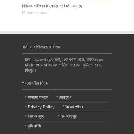
বিসিএস পরীক্ষার সিলেবাসে পরিবর্তন আসছে
এপ্রিল 16, 2026
বার্তা ও বাণিজ্যিক কার্যালয়
ঢাকা: ২৩/৩-এ (৩য় তলা), তোপখানা রোড, ঢাকা-১০০০
চাঁদপুর: ফিরোজা হাফেজ শান্তি নিকেতন, কুমিল্লা রোড,
চাঁদপুর।
প্রয়োজনীয় লিংক
*
আমাদের সম্পর্কে
*
যোগাযোগ
*
Privacy Policy
*
টাইমস পরিবার
*
বিজ্ঞাপন মূল্য
*
লঞ্চ সময়সূচি
*
কুকি পলিসি