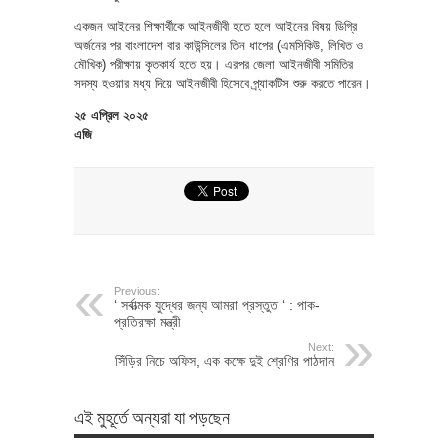
একজন আইনের শিক্ষার্থীকে আইনজীবী হতে হলে আইনের বিষয় ডিগ্রি
অর্জনের পর বাংলাদেশ বার কাউন্সিলের তিন ধাপের (এমসিকিউ, লিখিত ও
মৌখিক) পরীক্ষায় কৃতকার্য হতে হয়। এরপর জেলা আইনজীবী সমিতির
সদস্য হওয়ার মধ্য দিয়ে আইনজীবী হিসেবে প্র্যাকটিস শুরু করতে পারেন।
২৫ এপ্রিল ২০২৫
এজি
Previous:
‘ সর্বাত্মক যুদ্ধের জন্য আমরা প্রস্তুত ‘ : পাক-
প্রতিরক্ষা মন্ত্রী
Next:
সিঁড়ির নিচে অফিস, এক কক্ষে দুই শ্রেণির পাঠদান
এই মুহূর্তে অন্যরা যা পড়ছেন