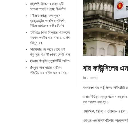
রাষ্ট্রপতি নির্বাচনের জন্য দুটি
মনোনয়নপত্র সংগ্রহ বিএনপির
হাইমচর স্বাস্থ্য কমপ্লেক্সে
স্বাস্থ্যমন্ত্রীর আকস্মিক পরিদর্শন,
সিভিল সার্জনকে বদলির নির্দেশ
হাজীগঞ্জে শিক্ষা বিস্তারে শিক্ষকদের
অবদান স্মরণীয় হয়ে থাকবে: এমপি
মমিনুল হক
ফারাক্কার পর বদলে গেছে পদ্মা,
বিলুপ্তির পথে ইলিশসহ দেশীয় মাছ
ইকরাম চৌধুরীর মৃত্যুবার্ষিকী পালিত
বার কাউন্সিলের এ
চাঁদপুরে আল-কারিম হাউজিং
লিমিটেড-এর বার্ষিক সাধারণ সভা
in
সারাদেশ
বাংলাদেশ বার কাউন্সিলের আইনজীবী তা
ঢাকার বিভিন্ন কেন্দ্রে গতকাল শুক্রব
ফল প্রকাশ করা হয়।
এমসিকিউ, লিখিত ও মৌখিক- এ তিন ধাপ
এবারের এমসিকিউ পরীক্ষায় আবেদনক