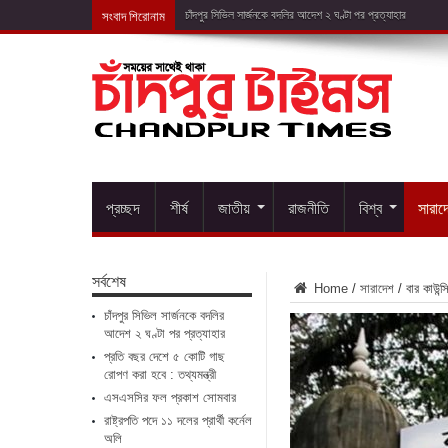
সংবাদ শিরোনাম
প্রতি
প্রচ্ছদ
শীর্ষ
জাতীয়
রাজনীতি
বিশ্ব
সারাদ
সর্বশেষ
Home
/
সারাদেশ
/
বার কাউন্
চাঁদপুর সিভিল সার্জনকে বদলির
আদেশ ২ ঘণ্টা পর প্রত্যাহার
প্রতি বছর দেশে ৫ কোটি গাছ
রোপণ করা হবে : তথ্যমন্ত্রী
এসএসসির ফল প্রকাশ সোমবার
রাষ্ট্রপতি পদে ১১ দলের প্রার্থী কর্নেল
অলি