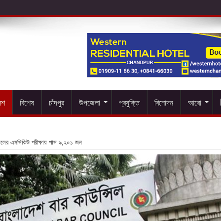
েশ
বিশেষ
চাঁদপুর
উপজেলা
প্রযুক্তি
বিনোদন
আরো
সিলের এমসিকিউ পরীক্ষায় পাস ৯,২০১ জন