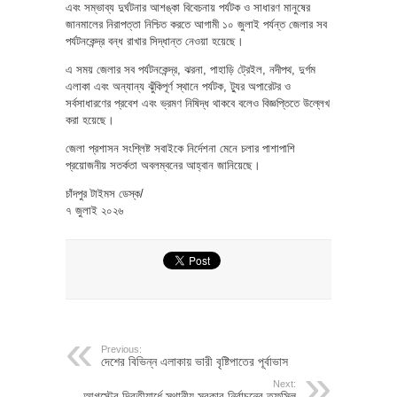
এবং সম্ভাব্য দুর্ঘটনার আশঙ্কা বিবেচনায় পর্যটক ও সাধারণ মানুষের
জানমালের নিরাপত্তা নিশ্চিত করতে আগামী ১০ জুলাই পর্যন্ত জেলার সব
পর্যটনকেন্দ্র বন্ধ রাখার সিদ্ধান্ত নেওয়া হয়েছে।
এ সময় জেলার সব পর্যটনকেন্দ্র, ঝরনা, পাহাড়ি ট্রেইল, নদীপথ, দুর্গম
এলাকা এবং অন্যান্য ঝুঁকিপূর্ণ স্থানে পর্যটক, ট্যুর অপারেটর ও
সর্বসাধারণের প্রবেশ এবং ভ্রমণ নিষিদ্ধ থাকবে বলেও বিজ্ঞপ্তিতে উল্লেখ
করা হয়েছে।
জেলা প্রশাসন সংশ্লিষ্ট সবাইকে নির্দেশনা মেনে চলার পাশাপাশি
প্রয়োজনীয় সতর্কতা অবলম্বনের আহ্বান জানিয়েছে।
চাঁদপুর টাইমস ডেস্ক/
৭ জুলাই ২০২৬
Previous:
দেশের বিভিন্ন এলাকায় ভারী বৃষ্টিপাতের পূর্বাভাস
Next:
আগস্টের দ্বিতীয়ার্ধে স্থানীয় সরকার নির্বাচনের তফসিল