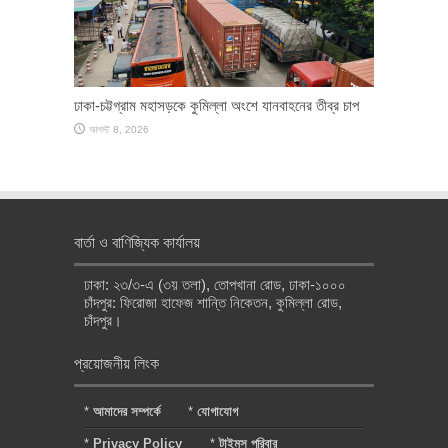
ঢাকা-চট্টগ্রাম মহাসড়কে কুমিল্লা অংশে যানবাহনের তীব্র চাপ
আগস্ট 8, 2026
বার্তা ও বাণিজ্যিক কার্যালয়
ঢাকা: ২৩/৩-এ (৩য় তলা), তোপখানা রোড, ঢাকা-১০০০
চাঁদপুর: ফিরোজা হাফেজ শান্তি নিকেতন, কুমিল্লা রোড,
চাঁদপুর।
প্রয়োজনীয় লিংক
*
আমাদের সম্পর্কে
*
যোগাযোগ
*
Privacy Policy
*
টাইমস পরিবার