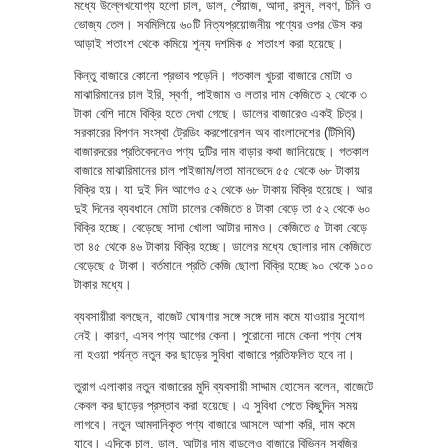
মধ্যে উল্লেখযোগ্য হলো চাল, ডাল, পেঁয়াজ, আদা, রসুন, লবণ, চিনি ও
ভোজ্য তেল। সবমিলিয়ে ৬০টি নিত্যপ্রয়োজনীয় পণ্যের ওপর উেস কর
আড়াই শতাংশ থেকে কমিয়ে শূন্য দশমিক ৫ শতাংশ করা হয়েছে।
কিন্তু বাজারে কোনো প্রভাব পড়েনি। গতকাল খুচরা বাজারে মোটা ও
মাঝারিমানের চাল ইরি, স্বর্ণা, পাইজাম ও লতার দাম কেজিতে ২ থেকে ৩
টাকা বেশি দামে বিক্রি হতে দেখা গেছে। ডালের বাজারেও একই চিত্র।
সরকারের বিপণন সংস্থা ট্রেডিং করপোরেশন অব বাংলাদেশের (টিসিবি)
বাজারদরের প্রতিবেদনেও পণ্য দুটির দাম বাড়ার কথা জানিয়েছে। গতকাল
বাজারে মাঝারিমানের চাল পাইজাম/লতা মানভেদে ৫৫ থেকে ৬৮ টাকায়
বিক্রি হয়। যা দুই দিন আগেও ৫২ থেকে ৬৮ টাকায় বিক্রি হয়েছে। আর
দুই দিনের ব্যবধানে মোটা চালের কেজিতে ৪ টাকা বেড়ে তা ৫২ থেকে ৬০
বিক্রি হচ্ছে। বেড়েছে সাদা খোলা আটার দামও। কেজিতে ৫ টাকা বেড়ে
তা ৪৫ থেকে ৪৬ টাকায় বিক্রি হচ্ছে। ডালের মধ্যে ছোলার দাম কেজিতে
বেড়েছে ৫ টাকা। বর্তমানে প্রতি কেজি ছোলা বিক্রি হচ্ছে ৯০ থেকে ১০০
টাকার মধ্যে।
ব্যবসায়ীরা বলছেন, বাজেট ঘোষণার সঙ্গে সঙ্গে দাম কমে যাওয়ার সুযোগ
নেই। কারণ, এসব পণ্য আগের কেনা। পুরোনো দামে কেনা পণ্য শেষ
না হওয়া পর্যন্ত নতুন কর ছাড়ের সুবিধা বাজারে প্রতিফলিত হবে না।
তুরাগ এলাকার নতুন বাজারের মুদি ব্যবসায়ী সাদ্দাম হোসেন বলেন, বাজেটে
কেবল কর ছাড়ের প্রস্তাব করা হয়েছে। এ সুবিধা পেতে কিছুদিন সময়
লাগবে। নতুন আমদানিকৃত পণ্য বাজারে আসলে আশা করি, দাম কমে
যাবে। এদিকে চাল, ডাল, আটার দাম বাড়লেও বাজারে বিভিন্ন সবজির