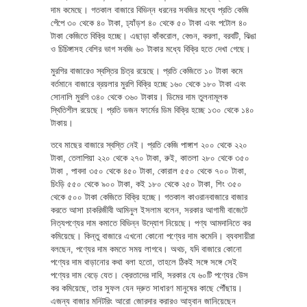
দাম কমেছে। গতকাল বাজারে বিভিন্ন ধরনের সবজির মধ্যে প্রতি কেজি
পেঁপে ৩০ থেকে ৪০ টাকা, ঢ্যাঁড়শ ৪০ থেকে ৫০ টাকা এবং পটোল ৪০
টাকা কেজিতে বিক্রি হচ্ছে। এছাড়া কাঁকরোল, বেগুন, করলা, বরবটি, ঝিঙা
ও চিচিঙ্গাসহ বেশির ভাগ সবজি ৬০ টাকার মধ্যে বিক্রি হতে দেখা গেছে।
মুরগির বাজারেও স্বস্তির চিত্র রয়েছে। প্রতি কেজিতে ১০ টাকা কমে
বর্তমানে বাজারে ব্রয়লার মুরগি বিক্রি হচ্ছে ১৬০ থেকে ১৮০ টাকা এবং
সোনালি মুরগি ৩৪০ থেকে ৩৬০ টাকায়। ডিমের দাম তুলনামূলক
স্থিতিশীল রয়েছে। প্রতি ডজন ফার্মের ডিম বিক্রি হচ্ছে ১৩০ থেকে ১৪০
টাকায়।
তবে মাছের বাজারে স্বস্তি নেই। প্রতি কেজি পাঙ্গাশ ২০০ থেকে ২২০
টাকা, তেলাপিয়া ২২০ থেকে ২৭০ টাকা, রুই, কাতলা ২৮০ থেকে ৩৫০
টাকা , পাবদা ৩৫০ থেকে ৪৫০ টাকা, কোরাল ৫৫০ থেকে ৭০০ টাকা,
চিংড়ি ৫৫০ থেকে ৯০০ টাকা, কই ১৮০ থেকে ২৫০ টাকা, শিং ৩৫০
থেকে ৫০০ টাকা কেজিতে বিক্রি হচ্ছে। গতকাল কাওরানবাজারে বাজার
করতে আসা চাকরিজীবী আমিনুল ইসলাম বলেন, সরকার আগামী বাজেটে
নিত্যপণ্যের দাম কমাতে বিভিন্ন উদ্যোগ নিয়েছে। পণ্য আমদানিতে কর
কমিয়েছে। কিন্তু বাজারে এখনো কোনো পণ্যের দাম কমেনি। ব্যবসায়ীরা
বলছেন, পণ্যের দাম কমতে সময় লাগবে। অথচ, যদি বাজারে কোনো
পণ্যের দাম বাড়ানোর কথা বলা হতো, তাহলে ঠিকই সঙ্গে সঙ্গে সেই
পণ্যের দাম বেড়ে যেত। ক্রেতাদের দাবি, সরকার যে ৬০টি পণ্যের উেস
কর কমিয়েছে, তার সুফল যেন দ্রুত সাধারণ মানুষের কাছে পৌঁছায়।
এজন্য বাজার মনিটরিং আরো জোরদার করারও আহ্বান জানিয়েছেন