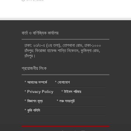
বার্তা ও বাণিজ্যিক কার্যালয়
ঢাকা: ২৩/৩-এ (৩য় তলা), তোপখানা রোড, ঢাকা-১০০০
চাঁদপুর: ফিরোজা হাফেজ শান্তি নিকেতন, কুমিল্লা রোড,
চাঁদপুর।
প্রয়োজনীয় লিংক
*
আমাদের সম্পর্কে
*
যোগাযোগ
*
Privacy Policy
*
টাইমস পরিবার
*
বিজ্ঞাপন মূল্য
*
লঞ্চ সময়সূচি
*
কুকি পলিসি