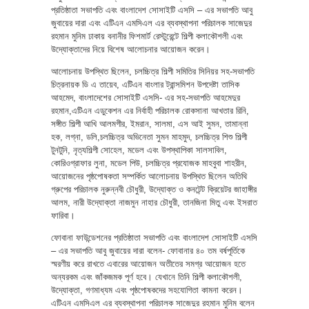
প্রতিষ্ঠাতা সভাপতি এবং বাংলাদেশ সোসাইটি এসসি – এর সভাপতি আবু
জুবায়ের দারা এবং এটিএন এমসিএল এর ব্যবস্থাপনা পরিচালক সাজেদুর
রহমান মুনিম ঢাকায় বনানীর ফিশমার্ট রেস্টুরেন্টে শিল্পী কলাকৌশলী এবং
উদ্যোক্তাদের নিয়ে বিশেষ আলোচনার আয়োজন করেন।
আলোচনায় উপস্থিত ছিলেন, চলচ্চিত্র শিল্পী সমিতির সিনিয়র সহ-সভাপতি
চিত্রনায়ক ডি এ তায়েব, এটিএন বাংলার ট্রান্সমিশন উপদেষ্টা তাসিক
আহমেদ, বাংলাদেশের সোসাইটি এসসি- এর সহ-সভাপতি আহমেদুর
রহমান,এটিএন এডুকেশন এর নির্বাহী পরিচালক রোকসানা আখতার রিনি,
সঙ্গীত শিল্পী আখি আলমগীর, ইমরান, সালমা, এস আই সুমন, তামান্না
হক, লগ্না, ডলি,চলচ্চিত্র অভিনেতা সুমন মাহমুদ, চলচ্চিত্র শিশু শিল্পী
টুনটুনি, নৃত্যশিল্পী সোহেল, মডেল এবং উপস্থাপিকা সালসাবিল,
কোরিওগ্রাফার লুনা, মডেল পিউ, চলচ্চিত্র প্রযোজক মাহবুবা শাহরীন,
আয়োজনের পৃষ্ঠপোষকতা সম্পর্কিত আলোচনায় উপস্থিত ছিলেন অতিথি
গ্রুপের পরিচালক নুরুন্নবী চৌধুরী, উদ্যোক্ত ও কনটেন্ট ক্রিয়েটর জাহাঙ্গীর
আলম, নারী উদ্যোক্তা নাজমুন নাহার চৌধুরী, তানজিনা মিতু এবং ইসরাত
ফারিবা।
ফোবানা ফাউন্ডেশনের প্রতিষ্ঠাতা সভাপতি এবং বাংলাদেশ সোসাইটি এসসি
– এর সভাপতি আবু জুবায়ের দারা বলেন- ফোবানার ৪০ তম বর্ষপূর্তিকে
স্মরণীয় করে রাখতে এবারের আয়োজন অতীতের সমগ্র আয়োজন হতে
অন্যরকম এবং জাঁকজমক পূর্ণ হবে। যেখানে তিনি শিল্পী কলাকৌশলী,
উদ্যোক্তা, গণমাধ্যম এবং পৃষ্ঠপোষকদের সহযোগিতা কামনা করেন।
এটিএন এমসিএল এর ব্যবস্থাপনা পরিচালক সাজেদুর রহমান মুনিম বলেন