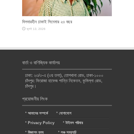
দিলদারহীন ঢাকাই সিনেমার ২৩ বছর
জুলাই 13, 2026
বার্তা ও বাণিজ্যিক কার্যালয়
ঢাকা: ২৩/৩-এ (৩য় তলা), তোপখানা রোড, ঢাকা-১০০০
চাঁদপুর: ফিরোজা হাফেজ শান্তি নিকেতন, কুমিল্লা রোড,
চাঁদপুর।
প্রয়োজনীয় লিংক
*
আমাদের সম্পর্কে
*
যোগাযোগ
*
Privacy Policy
*
টাইমস পরিবার
*
বিজ্ঞাপন মূল্য
*
লঞ্চ সময়সূচি