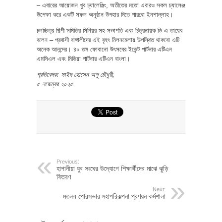
– এবারের আয়োজন খুব চ্যালেঞ্জিং, অতীতের মতো এবারও সকল চ্যালেঞ্জ
উপেক্ষা করে একটি সফল অনুষ্ঠান উপহার দিতে পারবো ইনশাল্লাহ।
চলচ্চিত্র শিল্পী সমিতির সিনিয়র সহ-সভাপতি এবং চিত্রনায়ক ডি এ তায়েব
বলেন – প্রবাসী বাঙ্গালীদের এই বৃহৎ মিলনমেলায় উপস্থিত থাকবো এটি
অনেক আনন্দের। ৪০ তম ফোবানো উৎসবের ইভেন্ট পার্টনার এটিএন
এমসিএল এবং মিডিয়া পার্টনার এটিএন বাংলা।
প্রতিবেদক: সাইদ হোসেন অপু চৌধুরী,
৫ নভেম্বর ২০২৫
Previous:
হাপানীয়া যুব সংঘের উদ্যোগে শিক্ষার্থীদের মাঝে ঝুড়ি
বিতরণ
Next:
মতলব পৌরসভার মহাপরিকল্পনা প্রণয়ন কর্মশালা