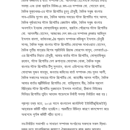
দৈনিক বঙ্গজননী’র বার্তা সম্পাদক মো. আলমগীর হোসেনকে সিনিয়র নির্বাহী
সদস্য এবং ঢাকা ক্রাইম নিউজ২৪.কম-এর সম্পাদক মো. সোহেল রানা,
দৈনিক মুক্তখবর-এর স্টাফ রিপোর্টার চুন্নু চৌধুরী, দৈনিক সবুজ বাংলার
সাব-এডিটর সুপেন রায়, দৈনিক আমার সময়ের স্টাফ রিপোর্টার শাহ আলম,
দৈনিক পূর্বাভাসের স্টাফ রিপোর্টার রেজাউল করিম, দৈনিক সবুজ বাংলার
অনলাইন ইনচাজ মোস্তাফিজুর রহমান, ক্রাইম পেট্রলের স্টাফ রিপোর্টার
মো. আলমগীর হোসেন, আজকের দেশ.কম-এর সম্পাদক খন্দকার আমিনুল
ইসলাম বাদশা, বর্তমানকণ্ঠের প্রধান সম্পাদক মফিজুল ইসলাম চৌধুরী
সাগর, দৈনিক সবুজ বাংলার স্টাফ রিপোর্টার মোহাম্মদ সাখাওয়াত হোসেন,
দৈনিক তৃতীয় মাত্রার বিশেষ প্রতিনিধি রিয়াজ মোরশেদ মাসুদ, দেশবার্তা২৪-
এর রিপোর্টার নিয়াত চৌধুরী, আমার বার্তার স্টাফ রিপোর্টার, মোস্তাফিজুর
রহমান, স্টাফ রিপোর্টার দেশ রুপান্তর মোহাম্মদ খোকা, দৈনিক সবুজ
বাংলার স্টাফ রিপোর্টার টিপু সুলতান, বাংলা এডিশনের স্টাফ রিপোর্টার
মোহাম্মদ সুজন মাহমুদ, জনতার জমিনের বার্তা সম্পাদক মোঃ সুমন আলী,
দৈনিক সকালের সময়ের স্টাফ রিপোর্টার মো. জাহাঙ্গীর আলম শাহীন, দৈনিক
আমার বার্তার মাল্টিমিডিয়া রিপোর্টার মো. হাবিবুল্লাহ মীর, দৈনিক স্বদেশ
বিচিত্রার স্টাফ রিপোর্টার নুরজাহান ইসলাম লামইয়া, ঠিকানা নিউজের
সিনিয়র রিপোর্টার তুহিন আহমদ পায়েলকে নির্বাহী সদস্য নির্বাচিত করা হয়।
প্রাপ্ত তথ্য মতে, ২০২৪ সালে বাংলাদেশ জার্নালিস্ট ইউনিটির(বিজেইউ)
আহ্বায়ক কমিটি গঠিত হয়েছিল। পরবর্তীতে বিভিন্ন কারণে কালক্ষেপণ করে
অবশেষে পূর্ণাঙ্গ কমিটি গঠিত হলো।
নব-নির্বাচিত সভাপতি ও সাধারণ সম্পাদক সংগঠনের সকলকে সকল দ্বিধা-
দ্বন্দ্ব ভুলে সাংবাদিকদের কল্যাণে ঐক্যবদ্ধভাবে কাজ করার আহ্বান