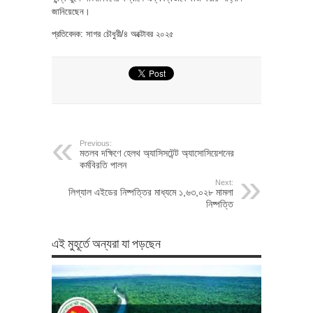
জানিয়েছেন।
প্রতিবেদক: সাগর চৌধুরী/৪ অক্টোবর ২০২৫
Previous:
মতলব দক্ষিণে হেলথ অ্যাসিসটেন্ট অ্যাসোসিয়েশনের
কর্মবিরতি পালন
Next:
লিগ্যাল এইডের নিষ্পত্তির মাধ্যমে ১,৬৩,০২৮ মামলা
নিষ্পত্তি
এই মুহূর্তে অন্যরা যা পড়ছেন