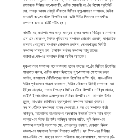
রহমানকে সিনিয়র সহ-সভাপতি, দৈনিক সোনালী কণ্ঠের বিশেষ প্রতিনিধি
মো. মাহবুব আলম চৌধুরী জীবনকে সিনিয়র যুগ্ম-সাধারণ সম্পাদক, দৈনিক
সোনালী কণ্ঠের স্টাফ রিপোর্টার মো. অলি উদ্দিন মিলনকে সাংগঠনিক
সম্পাদক করে এ কমিটি গঠিত হয়।
কমিটির সহ-সভাপতি পদে অন্য সদস্যরা হলেন অপরাধ বিচিত্রা’র সম্পাদক
এস এম মোরশেদ, দৈনিক পূর্বাভাসের সম্পাদক মোমেনি মেহেদি, সাপ্তাহিক
জনতার গোয়েন্দা’র সম্পাদক মোহাম্মদ মহসিন, দেশেরপত্রের নির্বাহী
সম্পাদক শামসুল হুদা, টাঙ্গাইল দর্পনের সম্পাদক আবু তাহের,
পতাকা২৪.কম-এর সম্পাদক মির্জা আমীন আহমেদ।
যুগ্ম-সাধারণ সম্পাদক পদে সদসর‌্যা হলেন কালের কণ্ঠের সিনিয়র রিপোর্টার
শাহাদাত স্বপন, দৈনিক সংবাদ দিগন্তের যুগ্ম-সম্পাদক মোহাম্মদ রুহুল
আমীন, বাংলাদেশ টেলিভিশনের স্টাফ রিপোর্টার নার্গিস জুঁই, সাব-এডিটর
দৈনিক পূর্বাভাসের শান্তা ফারজানা, দৈনিক চৌকসের নির্বাহী সম্পাদক, মো.
ইদ্রিস মাস্তান, সংবাদ দিগন্তের সিনিয়র স্টাফ রিপোর্টার সাকিবুল হাসান,
ডেইলি ইকোনোমিক এক্সপ্রেসের সিনিয়র রিপোর্টার মো. আশরাফ উদ্দিন
মুকুল, আওয়াজ জাস্টিজের ব্যবস্থাপনা সম্পাদক আসমা খন্দকার।
সহ-সাংগঠিনক সম্পাদকরা হলেন দেশবার্তা২৪.কম-এর সম্পাদক গাজী
সাইফুল, আলোকিত বাংলাদেশের অনলাইন ইনচার্জ হাসান আল বান্না,
আশ্রয়-এর স্টাফ রিপোর্টার নাসিমুল হাসান নাহিদ, সৃষ্টি নিউজ-এর
সম্পাদক সহকারী অধ্যাপক মো. মোখলেসুর রহমান, দেশকাল নিউজ
ডটকম-এর মফস্ফল ইনচার্জ লিয়াকত আমিনী। দ্য পিপল-এর সিনিয়র
সাব-এডিটর মো. মাহাবুব আলম মানিককে সহ-কোষাধাক্ষ্য, আমাদের কন্ঠ-