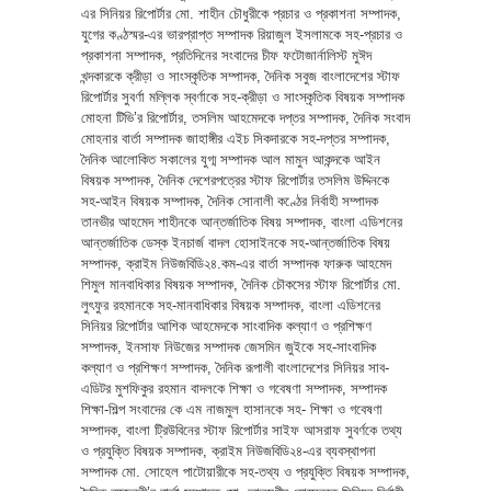
এর সিনিয়র রিপোর্টার মো. শাহীন চৌধুরীকে প্রচার ও প্রকাশনা সম্পাদক,
যুগের কণ্ঠস্মর-এর ভারপ্রাপ্ত সম্পাদক রিয়াজুল ইসলামকে সহ-প্রচার ও
প্রকাশনা সম্পাদক, প্রতিদিনের সংবাদের চীফ ফটোজার্নালিস্ট মুঈদ
খন্দকারকে ক্রীড়া ও সাংস্কৃতিক সম্পাদক, দৈনিক সবুজ বাংলাদেশের স্টাফ
রিপোর্টার সুবর্ণা মল্লিক স্বর্ণাকে সহ-ক্রীড়া ও সাংস্কৃতিক বিষয়ক সম্পাদক
মোহনা টিভি’র রিপোর্টার, তসলিম আহমেদকে দপ্তর সম্পাদক, দৈনিক সংবাদ
মোহনার বার্তা সম্পাদক জাহাঙ্গীর এইচ সিকদারকে সহ-দপ্তর সম্পাদক,
দৈনিক আলোকিত সকালের যুগ্ম সম্পাদক আল মামুন আকন্দকে আইন
বিষয়ক সম্পাদক, দৈনিক দেশেরপত্রের স্টাফ রিপোর্টার তসলিম উদ্দিনকে
সহ-আইন বিষয়ক সম্পাদক, দৈনিক সোনালী কণ্ঠের নির্বাহী সম্পাদক
তানভীর আহমেদ শাহীনকে আন্তর্জাতিক বিষয় সম্পাদক, বাংলা এডিশনের
আন্তর্জাতিক ডেস্ক ইনচার্জ বাদল হোসাইনকে সহ-আন্তর্জাতিক বিষয়
সম্পাদক, ক্রাইম নিউজবিডি২৪.কম-এর বার্তা সম্পাদক ফারুক আহমেদ
শিমুল মানবাধিকার বিষয়ক সম্পাদক, দৈনিক চৌকসের স্টাফ রিপোর্টার মো.
লুৎফুর রহমানকে সহ-মানবাধিকার বিষয়ক সম্পাদক, বাংলা এডিশনের
সিনিয়র রিপোর্টার আশিক আহমেদকে সাংবাদিক কল্যাণ ও প্রশিক্ষণ
সম্পাদক, ইনসাফ নিউজের সম্পাদক জেসমিন জুইকে সহ-সাংবাদিক
কল্যাণ ও প্রশিক্ষণ সম্পাদক, দৈনিক রূপালী বাংলাদেশের সিনিয়র সাব-
এডিটর মুশফিকুর রহমান বাদলকে শিক্ষা ও গবেষণা সম্পাদক, সম্পাদক
শিক্ষা-শিল্প সংবাদের কে এম নাজমুল হাসানকে সহ- শিক্ষা ও গবেষণা
সম্পাদক, বাংলা ট্রিউবিনের স্টাফ রিপোর্টার সাইফ আসরাফ সুবর্ণকে তথ্য
ও প্রযুক্তি বিষয়ক সম্পাদক, ক্রাইম নিউজবিডি২৪-এর ব্যবস্থাপনা
সম্পাদক মো. সোহেল পাটোয়ারীকে সহ-তথ্য ও প্রযুক্তি বিষয়ক সম্পাদক,