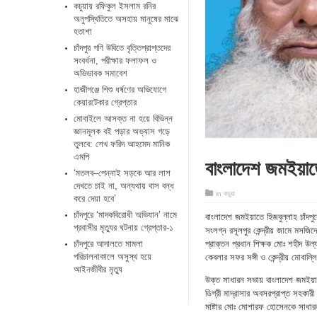
কচুয়ায় রফিকুল ইসলাম রনির
অনুপস্থিতিতে অসহায় মানুষের মাঝে
হতাশা
চাঁদপুর গণি উবিতে বৃত্তিপ্রাপ্তদের
সংবর্ধনা, পরীক্ষার ফলাফল ও
অভিভাবক সমাবেশ
হাজীগঞ্জে শিশু ধর্ষণের অভিযোগে
কেয়ারটেকার গ্রেপ্তার
মোবাইলে আসক্ত না হয়ে বিভিন্ন
জ্ঞানমূলক বই পড়ার অভ্যাস গড়ে
তুলবে: শেখ ফরিদ আহমেদ মানিক
এমপি
বাংলাদেশ জমইয়াতে
‘মতলব–পেন্নাই সড়কে আর লাশ
দেখতে চাই না, অন্যথায় বাস বন্ধ
in
কচুয়া
করে দেয়া হবে’
চাঁদপুরে ‘মাদকবিরোধী অভিযান’ নামে
বাংলাদেশ জমইয়াতে হিজবুল্লাহ চাঁদপ
প্রবাসীর মৃত্যুর ঘটনায় গ্রেপ্তার-১
সংলগ্ন রসূলপুর কেন্দ্রীয় জামে মসজ
চাঁদপুরে আদালতে মামলা
প্রাক্তন প্রধান শিক্ষক মোঃ শহীদ উল
পরিচালনাকালে অসুস্থ হয়ে
কেবলার সফর সঙ্গী ও কেন্দ্রীয় মোবা
আইনজীবীর মৃত্যু
উক্ত সাধারন সভায় বাংলাদেশ জমইয়াতে 
ডিগ্রী মাদ্রাসার অবসরপ্রাপ্ত সহকারী
মাষ্টার মোঃ মোশারফ হোসেনকে সাধারন