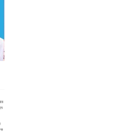
য়ের
েব
ল
্ষক