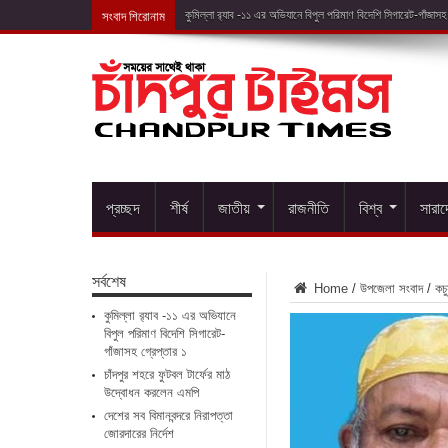
সংবাদ শিরোনাম
চাঁদপুর শ
প্রচ্ছদ
শীর্ষ
জাতীয়
রাজনীতি
বিশ্ব
সারা
সর্বশেষ
Home
/
উপজেলা সংবাদ
/
কচু
কুমিল্লা র‌্যাব -১১ এর অভিযানে
বিপুল পরিমাণ বিদেশি সিগারেট-
গাঁজাসহ গ্রেপ্তার ১
চাঁদপুর শহরে ফুটবল টার্ফের মাঠ
উদ্বোধন করলেন এমপি
দেশের সব বিমানবন্দরে নিরাপত্তা
জোরদারের নির্দেশ