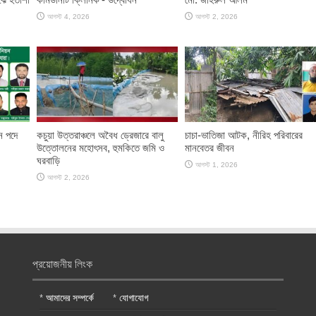
আগস্ট 4, 2026
আগস্ট 2, 2026
ান পদে
কচুয়া উত্তরাঞ্চলে অবৈধ ড্রেজারে বালু
চাচা-ভাতিজা আটক, নীরিহ পরিবারের
উত্তোলনের মহোৎসব, হুমকিতে জমি ও
মানবেতর জীবন
ঘরবাড়ি
আগস্ট 1, 2026
আগস্ট 2, 2026
প্রয়োজনীয় লিংক
*
আমাদের সম্পর্কে
*
যোগাযোগ