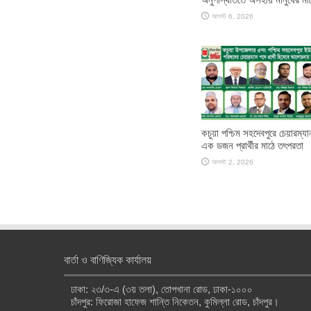
আগস্ট 6, 2026
কচুয়া পশ্চিম সহদেবপুরে চেয়ারম্য
এক ডজন প্রার্থীর মাঠে তৎপরতা
আগস্ট 2, 2026
বার্তা ও বাণিজ্যিক কার্যালয়
ঢাকা: ২৩/৩-এ (৩য় তলা), তোপখানা রোড, ঢাকা-১০০০
চাঁদপুর: ফিরোজা হাফেজ শান্তি নিকেতন, কুমিল্লা রোড, চাঁদপুর।