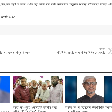
ঁদপুরের কচুয়া উপজেলা শাখার নতুন কমিটি গঠন করায় নবনির্বাচিত নেতৃবৃন্দকে শুভেচ্ছা জানিয়েছেন বিভিন্ন শ্রে
১৭ আগস্ট ২০২৫
Next:
কায় চার হাজার মানুষ তিনমাস
মাইটিভির চেয়ারম্যান নাসির উদ্দিন গ্রেফতার
কচুয়া নাওপুরায় ‘মোস্তফা কামাল বাচ্চু
সাচার ডিগ্রি কলেজের ভারপ্রাপ্ত অধ্যক্
ঝে হতাশা
কমিউনিটি ক্লিনিক’- উদ্বোধন
মো. জহিরুল আলম