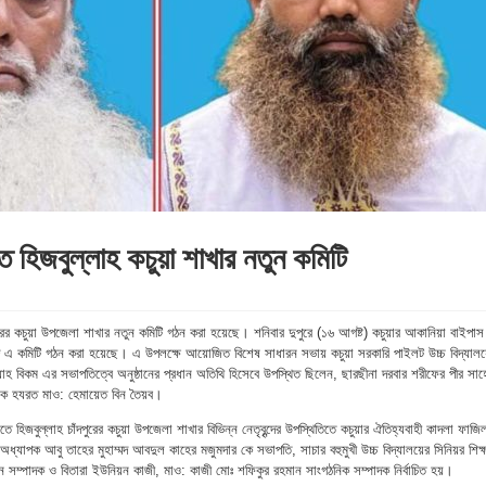
 হিজবুল্লাহ কচুয়া শাখার নতুন কমিটি
ুরের কচুয়া উপজেলা শাখার নতুন কমিটি গঠন করা হয়েছে। শনিবার দুপুরে (১৬ আগষ্ট) কচুয়ার আকানিয়া বাইপাস
িদে এ কমিটি গঠন করা হয়েছে। এ উপলক্ষে আয়োজিত বিশেষ সাধারন সভায় কচুয়া সরকারি পাইলট উচ্চ বিদ্যাল
্যাহ বিকম এর সভাপতিত্বে অনুষ্ঠানের প্রধান অতিথি হিসেবে উপস্থিত ছিলেন, ছারছীনা দরবার শরীফের পীর সাহ
ল্লিক হযরত মাও: হেমায়েত বিন তৈয়ব।
হিজবুল্লাহ চাঁদপুরের কচুয়া উপজেলা শাখার বিভিন্ন নেতৃবৃন্দের উপস্থিতিতে কচুয়ার ঐতিহ্যবাহী কাদলা ফাজি
 অধ্যাপক আবু তাহের মুহাম্মদ আবদুল কাহের মজুমদার কে সভাপতি, সাচার বহুমুখী উচ্চ বিদ্যালয়ের সিনিয়র শিক
 সম্পাদক ও বিতারা ইউনিয়ন কাজী, মাও: কাজী মোঃ শফিকুর রহমান সাংগঠনিক সম্পাদক নির্বাচিত হয়।