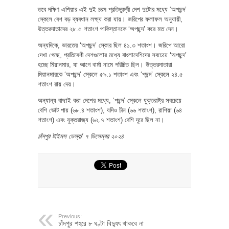
তবে দক্ষিণ এশিয়ার এই দুই চরম প্রতিদ্বন্দ্বী দেশ দুটোর মধ্যে ‘অপছন্দ’
স্কেলে বেশ বড় ব্যবধান লক্ষ্য করা যায়। জরিপের ফলাফল অনুযায়ী,
উত্তরদাতাদের ২৮.৫ শতাংশ পাকিস্তানকে ‘অপছন্দ’ করে মত দেন।
অন্যদিকে, ভারতের ‘অপছন্দ’ স্কোর ছিল ৪১.৩ শতাংশ। জরিপে আরো
দেখা গেছে, প্রতিবেশী দেশগুলোর মধ্যে বাংলাদেশিদের সবচেয়ে ‘অপছন্দ’
হচ্ছে মিয়ানমার, যা আগে বার্মা নামে পরিচিত ছিল। উত্তরদাতারা
মিয়ানমারকে ‘অপছন্দ’ স্কেলে ৫৯.১ শতাংশ এবং ‘পছন্দ’ স্কেলে ২৪.৫
শতাংশ রায় দেয়।
অন্যান্য বাছাই করা দেশের মধ্যে, ‘পছন্দ’ স্কেলে যুক্তরাষ্ট্র সবচেয়ে
বেশি ভোট পায় (৬৮.৪ শতাংশ), যদিও চীন (৬৬ শতাংশ), রাশিয়া (৬৪
শতাংশ) এবং যুক্তরাজ্য (৬২.৭ শতাংশ) বেশি দূরে ছিল না।
চাঁদপুর টাইমস ডেস্ক/ ৭ ডিসেম্বর ২০২৪
Previous:
চাঁদপুর শহরে ৮ ঘণ্টা বিদ্যুৎ থাকবে না