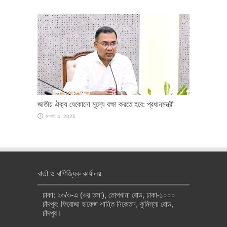
জাতীয় ঐক্য যেকোনো মূল্যে রক্ষা করতে হবে: প্রধানমন্ত্রী
আগস্ট 4, 2026
বার্তা ও বাণিজ্যিক কার্যালয়
ঢাকা: ২৩/৩-এ (৩য় তলা), তোপখানা রোড, ঢাকা-১০০০
চাঁদপুর: ফিরোজা হাফেজ শান্তি নিকেতন, কুমিল্লা রোড,
চাঁদপুর।