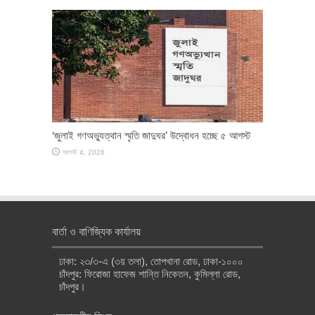
‘জুলাই গণঅভ্যুত্থান স্মৃতি জাদুঘর’ উদ্বোধন হচ্ছে ৫ আগস্ট
আগস্ট 4, 2026
বার্তা ও বাণিজ্যিক কার্যালয়
ঢাকা: ২৩/৩-এ (৩য় তলা), তোপখানা রোড, ঢাকা-১০০০
চাঁদপুর: ফিরোজা হাফেজ শান্তি নিকেতন, কুমিল্লা রোড,
চাঁদপুর।