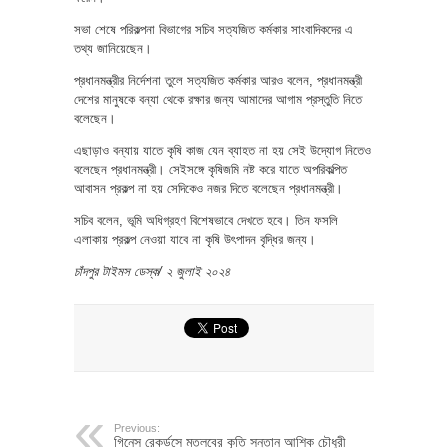
সভা শেষে পরিকল্পনা বিভাগের সচিব সত্যজিত কর্মকার সাংবাদিকদের এ
তথ্য জানিয়েছেন।
প্রধানমন্ত্রীর নির্দেশনা তুলে সত্যজিত কর্মকার আরও বলেন, প্রধানমন্ত্রী
দেশের মানুষকে বন্যা থেকে রক্ষার জন্য আমাদের আগাম প্রস্তুতি নিতে
বলেছেন।
এছাড়াও বন্যায় যাতে কৃষি কাজ যেন ব্যাহত না হয় সেই উদ্যোগ নিতেও
বলেছেন প্রধানমন্ত্রী। সেইসঙ্গে কৃষিজমি নষ্ট করে যাতে অপরিকল্পিত
আবাসন প্রকল্প না হয় সেদিকেও নজর দিতে বলেছেন প্রধানমন্ত্রী।
সচিব বলেন, ভূমি অধিগ্রহণ বিশেষভাবে দেখতে হবে। তিন ফসলি
এলাকায় প্রকল্প নেওয়া যাবে না কৃষি উৎপাদন বৃদ্ধির জন্য।
চাঁদপুর টাইমস ডেস্ক/ ২ জুলাই ২০২৪
Previous:
গিনেস রেকর্ডসে মতলবের কৃতি সন্তান আশিক চৌধুরী