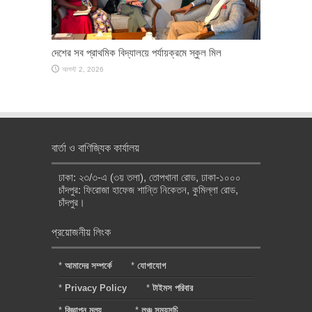
দেশের সব প্রাথমিক বিদ্যালয়ে পর্যায়ক্রমে স্কুল মিল
আগস্ট 2, 2026
বার্তা ও বাণিজ্যিক কার্যালয়
ঢাকা: ২৩/৩-এ (৩য় তলা), তোপখানা রোড, ঢাকা-১০০০
চাঁদপুর: ফিরোজা হাফেজ শান্তি নিকেতন, কুমিল্লা রোড,
চাঁদপুর।
প্রয়োজনীয় লিংক
*
আমাদের সম্পর্কে
*
যোগাযোগ
*
Privacy Policy
*
টাইমস পরিবার
*
বিজ্ঞাপন মূল্য
*
লঞ্চ সময়সূচি