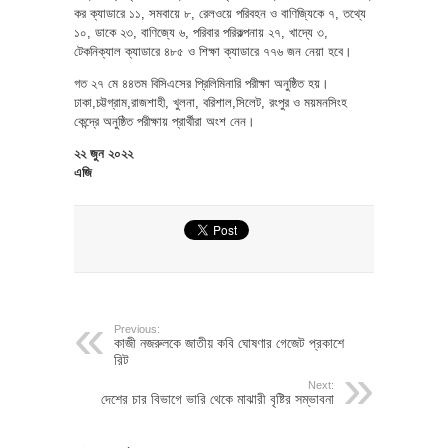
কর ক্যাডারে ১১, সমবায়ে ৮, রেলওয়ে পরিবহন ও বাণিজ্যিকে ৭, তথ্যে
১০, ডাকে ২৩, বাণিজ্যে ৬, পরিবার পরিকল্পনায় ২৭, খাদ্যে ৩,
টেকনিক্যাল ক্যাডারে ৪৮৫ ও শিক্ষা ক্যাডারে ৭৭৬ জন নেয়া হবে।
গত ২৭ মে ৪৪তম বিসিএসের প্রিলিমিনারি পরীক্ষা অনুষ্ঠিত হয়।
ঢাকা,চট্টগ্রাম,রাজশাহী, খুলনা, বরিশাল,সিলেট, রংপুর ও ময়মনসিংহ
কেন্দ্রে অনুষ্ঠিত পরীক্ষায় প্রার্থীরা অংশ নেন।
২২ জুন ২০২২
এজি
Previous:
কাজী নজরুলকে জাতীয় কবি ঘোষণার গেজেট প্রকাশে
রিট
Next:
দেশের চার বিভাগে ভারি থেকে মাঝারী বৃষ্টির সম্ভাবনা