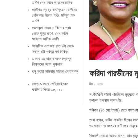
এমপি শেখ ফরিদ আহমেদ মানিক
হাজীগঞ্জ স্বাস্থ্য কমপ্লেক্সে রোগীদের
খোঁজখবর নিলেন ইঞ্জি. মমিনুল হক
এমপি
খেলাধুলা মাদক ও কিশোর গ্যাং
থেকে মুক্ত রাখে: শেখ ফরিদ
আহমেদ মানিক এমপি
আবাসিক এলাকায় রাত ৯টা থেকে
সকাল ৬টা পর্যন্ত হর্ন নিষিদ্ধ
১ লাখ ১৯ হাজার অবসরপ্রাপ্ত
শিক্ষকদের জন্য সুসংবাদ
ফরিদা পারভীনের ম
তনু হত্যা মামলায় সাবেক সেনাসদস্য ফের গ্রেপ্তার
সাড়ে ৬ বছরে মোটরসাইকেল
in
জাতীয়
দুর্ঘটনায় নিহত ১৫,৭১২
সংগীতশিল্পী ফরিদা পারভীনের মৃত্যুত
ফখরুল ইসলাম আলমগীর।
শনিবার (১৩ সেপ্টেম্বর) রাতে গণমাধ
তারা বলেন, ফরিদা পারভীন ছিলেন লাল
ভালোবাসা ও সত্যের বাণী হয়ে মানুষ
বিএনপি নেতারা আরও বলেন, তার মৃত্য