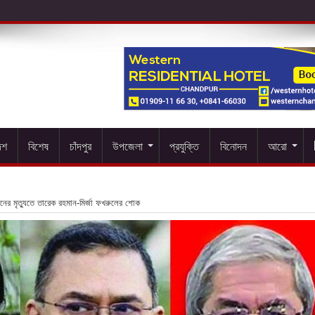
েশ
বিশেষ
চাঁদপুর
উপজেলা
প্রযুক্তি
বিনোদন
আরো
ীনের মৃত্যুতে তারেক রহমান-মির্জা ফখরুলের শোক