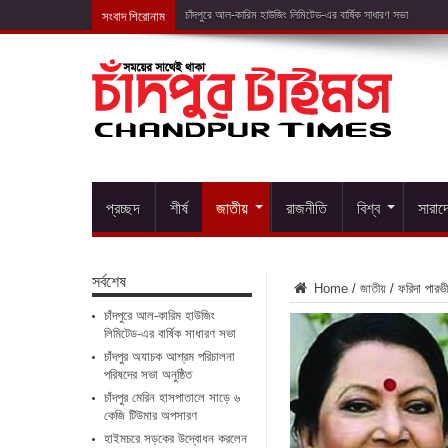
সংবাদ শিরোনাম
প্রচ্ছদ
শীর্ষ
জাতীয়
রাজনীতি
বিশ্ব
সারাদ
সর্বশেষ
Home
/
জাতীয়
/
ফরিদা পারভ
চাঁদপুরে আল-কারিম হাউজিং
লিমিটেড-এর বার্ষিক সাধারণ সভা
চাঁদপুর অযাচক আশ্রম পরিচালনা
পরিষদের সভা অনুষ্ঠিত
চাঁদপুর মেরিন হাসপাতালে সাড়ে ৬
কেজি টিউমার অপসারণ
হাইমচরে সড়কের উদ্বোধন করলেন