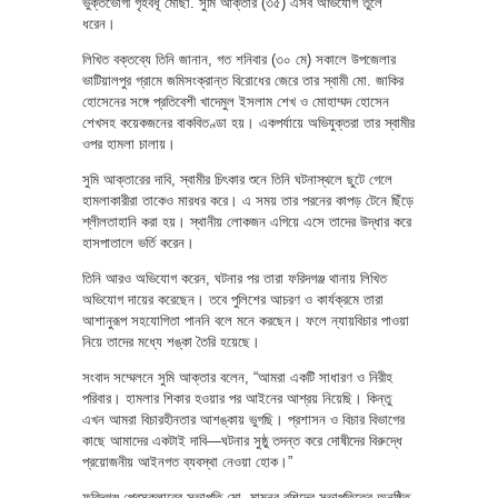
ভুক্তভোগী গৃহবধূ মোছা. সুমি আক্তার (৩৫) এসব অভিযোগ তুলে
ধরেন।
লিখিত বক্তব্যে তিনি জানান, গত শনিবার (৩০ মে) সকালে উপজেলার
ভাটিয়ালপুর গ্রামে জমিসংক্রান্ত বিরোধের জেরে তার স্বামী মো. জাকির
হোসেনের সঙ্গে প্রতিবেশী খাদেমুল ইসলাম শেখ ও মোহাম্মদ হোসেন
শেখসহ কয়েকজনের বাকবিতণ্ডা হয়। একপর্যায়ে অভিযুক্তরা তার স্বামীর
ওপর হামলা চালায়।
সুমি আক্তারের দাবি, স্বামীর চিৎকার শুনে তিনি ঘটনাস্থলে ছুটে গেলে
হামলাকারীরা তাকেও মারধর করে। এ সময় তার পরনের কাপড় টেনে ছিঁড়ে
শ্লীলতাহানি করা হয়। স্থানীয় লোকজন এগিয়ে এসে তাদের উদ্ধার করে
হাসপাতালে ভর্তি করেন।
তিনি আরও অভিযোগ করেন, ঘটনার পর তারা ফরিদগঞ্জ থানায় লিখিত
অভিযোগ দায়ের করেছেন। তবে পুলিশের আচরণ ও কার্যক্রমে তারা
আশানুরূপ সহযোগিতা পাননি বলে মনে করছেন। ফলে ন্যায়বিচার পাওয়া
নিয়ে তাদের মধ্যে শঙ্কা তৈরি হয়েছে।
সংবাদ সম্মেলনে সুমি আক্তার বলেন, “আমরা একটি সাধারণ ও নিরীহ
পরিবার। হামলার শিকার হওয়ার পর আইনের আশ্রয় নিয়েছি। কিন্তু
এখন আমরা বিচারহীনতার আশঙ্কায় ভুগছি। প্রশাসন ও বিচার বিভাগের
কাছে আমাদের একটাই দাবি—ঘটনার সুষ্ঠু তদন্ত করে দোষীদের বিরুদ্ধে
প্রয়োজনীয় আইনগত ব্যবস্থা নেওয়া হোক।”
ফরিদগঞ্জ প্রেসক্লাবের সভাপতি মো. মামুনুর রশিদের সভাপতিত্বে অনুষ্ঠিত