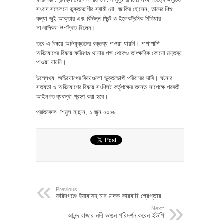
সংবাদ সম্মেলনে ভুক্তভোগীর স্বামী মো. জাকির হোসেন, তাদের শিশু
কন্যা জুই আক্তার এবং বিভিন্ন প্রিন্ট ও ইলেকট্রনিক মিডিয়ার
সাংবাদিকরা উপস্থিত ছিলেন।
তবে এ বিষয়ে অভিযুক্তদের বক্তব্য পাওয়া যায়নি। পাশাপাশি
অভিযোগের বিষয়ে ফরিদগঞ্জ থানার পক্ষ থেকেও তাৎক্ষণিক কোনো মন্তব্য
পাওয়া যায়নি।
উল্লেখ্য, অভিযোগের বিষয়গুলো ভুক্তভোগী পরিবারের দাবি। ঘটনার
সত্যতা ও অভিযোগের বিষয়ে সংশ্লিষ্ট কর্তৃপক্ষের তদন্ত সাপেক্ষে পরবর্তী
আইনগত ব্যবস্থা গ্রহণ করা হবে।
প্রতিবেদক: শিমুল হাছান, ১ জুন ২০২৬
Previous:
ফরিদগঞ্জে ইয়াবাসহ চার মাদক কারবারি গ্রেপ্তার
Next:
আনন্দ বাজার নদী ভাঙন পরিদর্শন করেন ইউপি