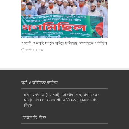
গণভোট ও জুলাই সনদের দাবিতে ফরিদগঞ্জে জামায়াতের গণমিছিল
আগস্ট 1, 2026
বার্তা ও বাণিজ্যিক কার্যালয়
ঢাকা: ২৩/৩-এ (৩য় তলা), তোপখানা রোড, ঢাকা-১০০০
চাঁদপুর: ফিরোজা হাফেজ শান্তি নিকেতন, কুমিল্লা রোড,
চাঁদপুর।
প্রয়োজনীয় লিংক