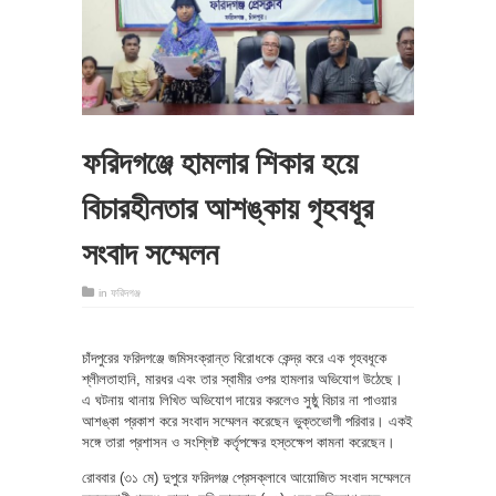
ফরিদগঞ্জে হামলার শিকার হয়ে
বিচারহীনতার আশঙ্কায় গৃহবধূর
সংবাদ সম্মেলন
in
ফরিদগঞ্জ
চাঁদপুরের ফরিদগঞ্জে জমিসংক্রান্ত বিরোধকে কেন্দ্র করে এক গৃহবধূকে
শ্লীলতাহানি, মারধর এবং তার স্বামীর ওপর হামলার অভিযোগ উঠেছে।
এ ঘটনায় থানায় লিখিত অভিযোগ দায়ের করলেও সুষ্ঠু বিচার না পাওয়ার
আশঙ্কা প্রকাশ করে সংবাদ সম্মেলন করেছেন ভুক্তভোগী পরিবার। একই
সঙ্গে তারা প্রশাসন ও সংশ্লিষ্ট কর্তৃপক্ষের হস্তক্ষেপ কামনা করেছেন।
রোববার (৩১ মে) দুপুরে ফরিদগঞ্জ প্রেসক্লাবে আয়োজিত সংবাদ সম্মেলনে