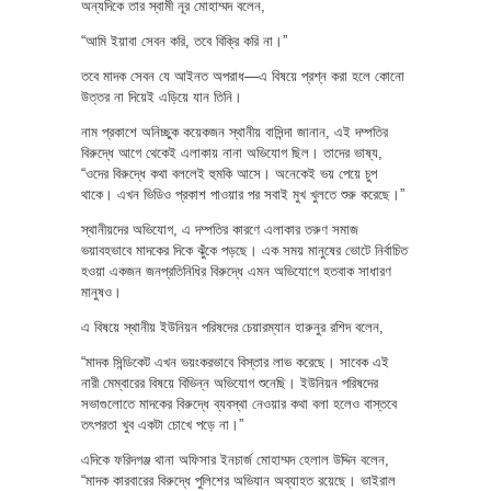
অন্যদিকে তার স্বামী নূর মোহাম্মদ বলেন,
“আমি ইয়াবা সেবন করি, তবে বিক্রি করি না।”
তবে মাদক সেবন যে আইনত অপরাধ—এ বিষয়ে প্রশ্ন করা হলে কোনো
উত্তর না দিয়েই এড়িয়ে যান তিনি।
নাম প্রকাশে অনিচ্ছুক কয়েকজন স্থানীয় বাসিন্দা জানান, এই দম্পতির
বিরুদ্ধে আগে থেকেই এলাকায় নানা অভিযোগ ছিল। তাদের ভাষ্য,
“ওদের বিরুদ্ধে কথা বললেই হুমকি আসে। অনেকেই ভয় পেয়ে চুপ
থাকে। এখন ভিডিও প্রকাশ পাওয়ার পর সবাই মুখ খুলতে শুরু করেছে।”
স্থানীয়দের অভিযোগ, এ দম্পতির কারণে এলাকার তরুণ সমাজ
ভয়াবহভাবে মাদকের দিকে ঝুঁকে পড়ছে। এক সময় মানুষের ভোটে নির্বাচিত
হওয়া একজন জনপ্রতিনিধির বিরুদ্ধে এমন অভিযোগে হতবাক সাধারণ
মানুষও।
এ বিষয়ে স্থানীয় ইউনিয়ন পরিষদের চেয়ারম্যান হারুনুর রশিদ বলেন,
“মাদক সিন্ডিকেট এখন ভয়ংকরভাবে বিস্তার লাভ করেছে। সাবেক এই
নারী মেম্বারের বিষয়ে বিভিন্ন অভিযোগ শুনেছি। ইউনিয়ন পরিষদের
সভাগুলোতে মাদকের বিরুদ্ধে ব্যবস্থা নেওয়ার কথা বলা হলেও বাস্তবে
তৎপরতা খুব একটা চোখে পড়ে না।”
এদিকে ফরিদগঞ্জ থানা অফিসার ইনচার্জ মোহাম্মদ হেলাল উদ্দিন বলেন,
“মাদক কারবারের বিরুদ্ধে পুলিশের অভিযান অব্যাহত রয়েছে। ভাইরাল