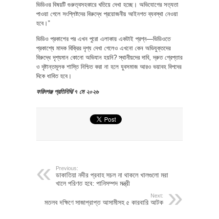
ভিডিওর বিষয়টি গুরুত্বসহকারে খতিয়ে দেখা হচ্ছে। অভিযোগের সত্যতা
পাওয়া গেলে সংশ্লিষ্টদের বিরুদ্ধে প্রয়োজনীয় আইনগত ব্যবস্থা নেওয়া
হবে।”
ভিডিও প্রকাশের পর এখন পুরো এলাকায় একটাই প্রশ্ন—ভিডিওতে
প্রকাশ্যে মাদক বিক্রির দৃশ্য দেখা গেলেও এখনো কেন অভিযুক্তদের
বিরুদ্ধে দৃশ্যমান কোনো অভিযান হয়নি? স্থানীয়দের দাবি, দ্রুত গ্রেপ্তার
ও দৃষ্টান্তমূলক শাস্তি নিশ্চিত করা না হলে যুবসমাজ আরও ভয়াবহ বিপদের
দিকে ধাবিত হবে।
ফরিদগঞ্জ প্রতিনিধি/৭ মে ২০২৬
Previous:
ডাকাতিয়া নদীর প্রবাহ সচল না থাকলে খালগুলো মরা
খালে পরিণত হবে: পানিসম্পদ মন্ত্রী
Next:
মতলব দক্ষিণে সাজাপ্রাপ্ত আসামীসহ ৫ কারবারি আটক