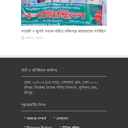
গণভোট ও জুলাই সনদের দাবিতে ফরিদগঞ্জে জামায়াতের গণমিছিল
আগস্ট 1, 2026
বার্তা ও বাণিজ্যিক কার্যালয়
ঢাকা: ২৩/৩-এ (৩য় তলা), তোপখানা রোড, ঢাকা-১০০০
চাঁদপুর: ফিরোজা হাফেজ শান্তি নিকেতন, কুমিল্লা রোড,
চাঁদপুর।
প্রয়োজনীয় লিংক
*
আমাদের সম্পর্কে
*
যোগাযোগ
*
Privacy Policy
*
টাইমস পরিবার