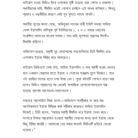
ভাইরাল হওয়া ভিডিও ঘিরে এলাকায় সৃষ্টি হয়েছে চরম ক্ষোভ ও চাঞ্চল্য।
স্থানীয়দের দাবি, দীর্ঘদিন ধরেই গোপনে চলছিল এই মাদক বাণিজ্য। কিন্তু
প্রভাব ও ভয়ভীতির কারণে কেউ মুখ খুলতে সাহস পাননি।
স্থানীয় সূত্রে জানা গেছে, অভিযুক্ত সাবেক নারী ইউপি সদস্য সাবিনা
বেগম ইয়াসমিন বালিথুবা পূর্ব ইউনিয়নের ১, ২ ও ৩ নম্বর ওয়ার্ডের
সংরক্ষিত আসনের সাবেক সদস্য। তার বাড়ি মূলপাড়া গ্রামের ঈদগাঁও
মিয়াজি বাড়িতে।
অভিযোগ রয়েছে, স্বামী নূর মোহাম্মদের সহযোগিতায় তিনি দীর্ঘদিন ধরে
এলাকায় ইয়াবা বিক্রি করে আসছেন।
ভাইরাল ভিডিওতে দেখা যায়, সাবিনা ইয়াসমিন ও তার স্বামী ঘরের ভেতরে
বসে একজন ক্রেতার হাতে ইয়াবা ও সেবনের সরঞ্জাম তুলে দিচ্ছেন। পরে
ওই ব্যক্তি তাদের হাতে নগদ টাকা দেন। পুরো ঘটনাটি গোপনে ধারণ করা
হলেও ভিডিও প্রকাশের পর থেকেই সামাজিক যোগাযোগমাধ্যমে শুরু
হয়েছে ব্যাপক আলোচনা-সমালোচনা।
সবচেয়ে আলোচিত বিষয় হলো—অভিযোগ অস্বীকার না করে বরং
আংশিকভাবে ইয়াবা বিক্রির কথা স্বীকার করেছেন সাবিনা ইয়াসমিন
নিজেই। তিনি বলেন, “আমার স্বামী দীর্ঘদিন ধরে ইয়াবা সেবন করে।
সংসারে টাকার প্রয়োজন হওয়ায় স্বামীর সেবনের জন্য রাখা ইয়াবা থেকে
কিছু বিক্রি করেছি। আমাদের হেয় করার জন্যই ভিডিওটি ছড়িয়ে দেওয়া
হয়েছে।”