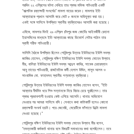
পরদিন ২২ এপ্রিলের ঘটনা দেখিয়ে তার শ্বশুর মফিজ পাটওয়ারী একটি
“কাল্পনিক রক্তক্ষয়ী সংঘর্ষের” মামলা দায়ের করেন। মামলায় ইতি
আক্তারকে প্রধান আসামি করে মোট ৮ জনকে অভিযুক্ত করা হয়।
একই সঙ্গে সালিসে উপস্থিত স্থানীয় ব্যক্তিদেরও আসামি করা হয়েছে।
এদিকে, মামলার দিনই ২৬ এপ্রিল চাঁদপুর জজ কোর্টের আইনজীবী রেহানা
ইয়াসমিনের মাধ্যমে ইতি আক্তারের কাছে ডিভোর্স লেটার পাঠান তার
স্বামী শরীফ পাটওয়ারী।
সালিসি বৈঠকে উপস্থিত ছিলেন গোবিন্দপুর উত্তর ইউনিয়নের ইউপি সদস্য
জাকির হোসেন, গোবিন্দপুর দক্ষিণ ইউনিয়নের ইউপি সদস্য মোহেব উল্যাহ
মীর, বালিয়া ইউনিয়নের ইউপি সদস্য আব্দুল কাদির, সাবেক চেয়ারম্যান
আবু তাহের পাটওয়ারী, রাজনৈতিক কর্মী হেলাল উদ্দিন, মাসুদ আলম ও
সাংবাদিক মো. ফাহাদসহ স্থানীয় গণ্যমান্য ব্যক্তিরা।
গোবিন্দপুর উত্তর ইউনিয়নের ইউপি সদস্য জাকির হোসেন বলেন, “ইতি
আক্তার দীর্ঘদিন ধরে শিশু সন্তানকে নিয়ে বিচার চেয়ে ঘুরছিলেন। তার
শ্বশুর প্রভাবশালী হওয়ায় কেউ এগিয়ে আসেনি। থানায় অভিযোগ
দেওয়ার পর আমরা সালিসে বসি। সেখানে কথা কাটাকাটি হলেও কোনো
রক্তক্ষয়ী সংঘর্ষ হয়নি। পরে জেনেছি, মেয়েটিকে ফাঁসাতে উল্টো মামলা
দেওয়া হয়েছে।”
গোবিন্দপুর দক্ষিণ ইউনিয়নের ইউপি সদস্য মোহেব উল্যাহ মীর বলেন,
“তদন্তকারী কর্মকর্তা থানায় বসে বিষয়টি সমাধানের কথা বলেছিলেন। তবে