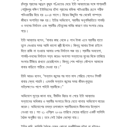
চাঁদপুর গ্রামের আব্দুল কুদ্দুস পণ্ডিতের মেয়ে ইতি আক্তারের সঙ্গে পাশ্ববর্তী
গোবিন্দপুর দক্ষিণ ইউনিয়নের হাঁসা গ্রামের মফিজ পাটওয়ারীর ছেলে শরীফ
পাটওয়ারীর বিয়ে হয় ২০২৪ সালে। বিয়ের কিছুদিন পর থেকেই দাম্পত্য
জীবনে অশান্তি শুরু হয়। ইতির অভিযোগ, স্বামীর অনুপস্থিতিতে শাশুড়ি
ও ননদের নির্যাতন এবং স্বামীর যৌতুকের দাবির কারণে তার সংসার ভেঙে
পড়ে।
ইতি আক্তার বলেন, “বাবার কাছ থেকে ৫ লাখ টাকা এনে স্বামীর হাতে
তুলে দেওয়ার সময় আমি ভালো স্ত্রী ছিলাম। কিন্তু আবার টাকা চাইলে
দিতে রাজি না হওয়ায় আমার ওপর নির্যাতন শুরু হয়। স্বামীর অবহেলা,
শাশুড়ি-ননদের নির্যাতন সহ্য করেও অনাগত সন্তানের মুখের দিকে তাকিয়ে
সংসার টিকিয়ে রাখতে চেয়েছিলাম। কিন্তু শেষ পর্যন্ত কৌশলে আমাকে
বাবার বাড়িতে পাঠিয়ে দেওয়া হয়।”
তিনি আরও বলেন, “সন্তান জন্মের পর সাত মাস পেরিয়ে গেলেও শিশুটি
বাবার স্নেহ পায়নি। এমনকি সন্তান জন্মের সময় জীবন-মৃত্যুর
সন্ধিক্ষণেও পাশে পাইনি স্বামীকে।”
অভিযোগ সূত্রে জানা যায়, দীর্ঘদিন বিচার না পেয়ে ইতি আক্তার
সন্তানের অধিকার ও স্বামীর সংসারে ফিরে যেতে থানায় অভিযোগ দায়ের
করেন। অভিযোগের তদন্ত চলাকালে স্থানীয়ভাবে মীমাংসার উদ্যোগ
নেওয়া হয়। গত ২১ এপ্রিল ২০২৬ তারিখে মেয়ের বাড়িতে একটি সালিসি
বৈঠক অনুষ্ঠিত হয়। তবে সেই বৈঠক ভেস্তে যায়।
ইতির দাবি, সালিসি বৈঠকে তেমন কোনো অপ্রীতিকর ঘটনা না ঘটলেও