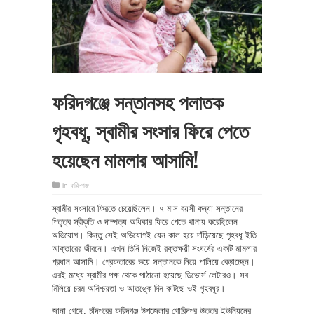
ফরিদগঞ্জে সন্তানসহ পলাতক
গৃহবধূ, স্বামীর সংসার ফিরে পেতে
হয়েছেন মামলার আসামি!
in
ফরিদগঞ্জ
স্বামীর সংসারে ফিরতে চেয়েছিলেন। ৭ মাস বয়সী কন্যা সন্তানের
পিতৃত্ব স্বীকৃতি ও দাম্পত্য অধিকার ফিরে পেতে থানায় করেছিলেন
অভিযোগ। কিন্তু সেই অভিযোগই যেন কাল হয়ে দাঁড়িয়েছে গৃহবধূ ইতি
আক্তারের জীবনে। এখন তিনি নিজেই রক্তক্ষয়ী সংঘর্ষের একটি মামলার
প্রধান আসামি। গ্রেফতারের ভয়ে সন্তানকে নিয়ে পালিয়ে বেড়াচ্ছেন।
এরই মধ্যে স্বামীর পক্ষ থেকে পাঠানো হয়েছে ডিভোর্স লেটারও। সব
মিলিয়ে চরম অনিশ্চয়তা ও আতঙ্কে দিন কাটছে ওই গৃহবধূর।
জানা গেছে, চাঁদপুরের ফরিদগঞ্জ উপজেলার গোবিন্দপুর উত্তর ইউনিয়নের