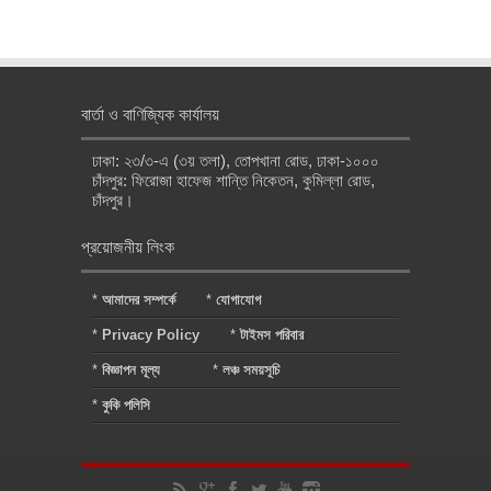
বার্তা ও বাণিজ্যিক কার্যালয়
ঢাকা: ২৩/৩-এ (৩য় তলা), তোপখানা রোড, ঢাকা-১০০০
চাঁদপুর: ফিরোজা হাফেজ শান্তি নিকেতন, কুমিল্লা রোড,
চাঁদপুর।
প্রয়োজনীয় লিংক
*
আমাদের সম্পর্কে
*
যোগাযোগ
*
Privacy Policy
*
টাইমস পরিবার
*
বিজ্ঞাপন মূল্য
*
লঞ্চ সময়সূচি
*
কুকি পলিসি