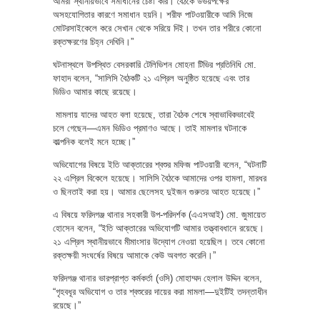
আমরা স্থানীয়ভাবে সমাধানের চেষ্টা করি। বৈঠকে উভয়পক্ষের
অসহযোগিতার কারণে সমাধান হয়নি। শরীফ পাটওয়ারীকে আমি নিজে
মোটরসাইকেলে করে সেখান থেকে সরিয়ে দিই। তখন তার শরীরে কোনো
রক্তক্ষরণের চিহ্ন দেখিনি।”
ঘটনাস্থলে উপস্থিত বেসরকারি টেলিভিশন মোহনা টিভির প্রতিনিধি মো.
ফাহাদ বলেন, “সালিসি বৈঠকটি ২১ এপ্রিল অনুষ্ঠিত হয়েছে এবং তার
ভিডিও আমার কাছে রয়েছে।
মামলায় যাদের আহত বলা হয়েছে, তারা বৈঠক শেষে স্বাভাবিকভাবেই
চলে গেছেন—এমন ভিডিও প্রমাণও আছে। তাই মামলার ঘটনাকে
কাল্পনিক বলেই মনে হচ্ছে।”
অভিযোগের বিষয়ে ইতি আক্তারের শ্বশুর মফিজ পাটওয়ারী বলেন, “ঘটনাটি
২২ এপ্রিল বিকেলে হয়েছে। সালিসি বৈঠকে আমাদের ওপর হামলা, মারধর
ও ছিনতাই করা হয়। আমার ছেলেসহ দুইজন গুরুতর আহত হয়েছে।”
এ বিষয়ে ফরিদগঞ্জ থানার সহকারী উপ-পরিদর্শক (এএসআই) মো. জুমায়েত
হোসেন বলেন, “ইতি আক্তারের অভিযোগটি আমার তত্ত্বাবধানে রয়েছে।
২১ এপ্রিল স্থানীয়ভাবে মীমাংসার উদ্যোগ নেওয়া হয়েছিল। তবে কোনো
রক্তক্ষয়ী সংঘর্ষের বিষয়ে আমাকে কেউ অবগত করেনি।”
ফরিদগঞ্জ থানার ভারপ্রাপ্ত কর্মকর্তা (ওসি) মোহাম্মদ হেলাল উদ্দিন বলেন,
“গৃহবধূর অভিযোগ ও তার শ্বশুরের দায়ের করা মামলা—দুইটিই তদন্তাধীন
রয়েছে।”