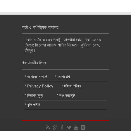
বার্তা ও বাণিজ্যিক কার্যালয়
ঢাকা: ২৩/৩-এ (৩য় তলা), তোপখানা রোড, ঢাকা-১০০০
চাঁদপুর: ফিরোজা হাফেজ শান্তি নিকেতন, কুমিল্লা রোড,
চাঁদপুর।
প্রয়োজনীয় লিংক
*
আমাদের সম্পর্কে
*
যোগাযোগ
*
Privacy Policy
*
টাইমস পরিবার
*
বিজ্ঞাপন মূল্য
*
লঞ্চ সময়সূচি
*
কুকি পলিসি