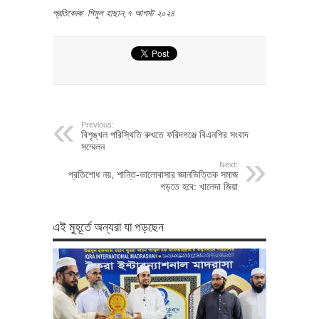
প্রতিবেদক: শিমুল হাছান,৭ আগস্ট ২০২৪
Previous:
বিশৃঙ্খল পরিস্থিতি রুখতে ফরিদগঞ্জে বিএনপির সংবাদ
সম্মেলন
Next:
প্রতিশোধ নয়, শান্তি-ভালোবাসার জ্ঞানভিত্তিক সমাজ
গড়তে হবে: খালেদা জিয়া
এই মুহূর্তে অন্যরা যা পড়ছেন