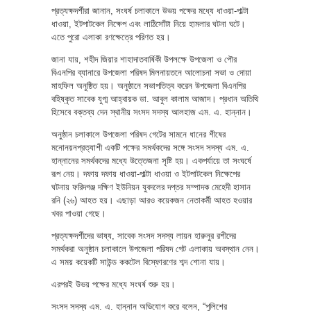
প্রত্যক্ষদর্শীরা জানান, সংঘর্ষ চলাকালে উভয় পক্ষের মধ্যে ধাওয়া-পাল্টা
ধাওয়া, ইটপাটকেল নিক্ষেপ এবং লাঠিসোঁটা নিয়ে হামলার ঘটনা ঘটে।
এতে পুরো এলাকা রণক্ষেত্রে পরিণত হয়।
জানা যায়, শহীদ জিয়ার শাহাদাতবার্ষিকী উপলক্ষে উপজেলা ও পৌর
বিএনপির ব্যানারে উপজেলা পরিষদ মিলনায়তনে আলোচনা সভা ও দোয়া
মাহফিল অনুষ্ঠিত হয়। অনুষ্ঠানে সভাপতিত্ব করেন উপজেলা বিএনপির
বহিষ্কৃত সাবেক যুগ্ম আহ্বায়ক ডা. আবুল কালাম আজাদ। প্রধান অতিথি
হিসেবে বক্তব্য দেন স্থানীয় সংসদ সদস্য আলহাজ এম. এ. হান্নান।
অনুষ্ঠান চলাকালে উপজেলা পরিষদ গেটের সামনে ধানের শীষের
মনোনয়নপ্রত্যাশী একটি পক্ষের সমর্থকদের সঙ্গে সংসদ সদস্য এম. এ.
হান্নানের সমর্থকদের মধ্যে উত্তেজনা সৃষ্টি হয়। একপর্যায়ে তা সংঘর্ষে
রূপ নেয়। দফায় দফায় ধাওয়া-পাল্টা ধাওয়া ও ইটপাটকেল নিক্ষেপের
ঘটনায় ফরিদগঞ্জ দক্ষিণ ইউনিয়ন যুবদলের দপ্তর সম্পাদক মেহেদী হাসান
রনি (২৬) আহত হয়। এছাড়া আরও কয়েকজন নেতাকর্মী আহত হওয়ার
খবর পাওয়া গেছে।
প্রত্যক্ষদর্শীদের ভাষ্য, সাবেক সংসদ সদস্য লায়ন হারুনুর রশীদের
সমর্থকরা অনুষ্ঠান চলাকালে উপজেলা পরিষদ গেট এলাকায় অবস্থান নেন।
এ সময় কয়েকটি সাউন্ড ককটেল বিস্ফোরণের শব্দ শোনা যায়।
এরপরই উভয় পক্ষের মধ্যে সংঘর্ষ শুরু হয়।
সংসদ সদস্য এম. এ. হান্নান অভিযোগ করে বলেন, “পুলিশের