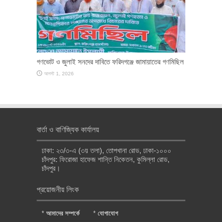
গণভোট ও জুলাই সনদের দাবিতে ফরিদগঞ্জে জামায়াতের গণমিছিল
আগস্ট 1, 2026
বার্তা ও বাণিজ্যিক কার্যালয়
ঢাকা: ২৩/৩-এ (৩য় তলা), তোপখানা রোড, ঢাকা-১০০০
চাঁদপুর: ফিরোজা হাফেজ শান্তি নিকেতন, কুমিল্লা রোড,
চাঁদপুর।
প্রয়োজনীয় লিংক
*
আমাদের সম্পর্কে
*
যোগাযোগ