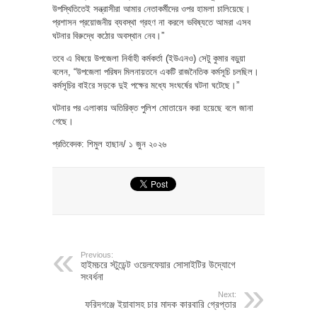
উপস্থিতিতেই সন্ত্রাসীরা আমার নেতাকর্মীদের ওপর হামলা চালিয়েছে।
প্রশাসন প্রয়োজনীয় ব্যবস্থা গ্রহণ না করলে ভবিষ্যতে আমরা এসব
ঘটনার বিরুদ্ধে কঠোর অবস্থান নেব।”
তবে এ বিষয়ে উপজেলা নির্বাহী কর্মকর্তা (ইউএনও) সেটু কুমার বড়ুয়া
বলেন, “উপজেলা পরিষদ মিলনায়তনে একটি রাজনৈতিক কর্মসূচি চলছিল।
কর্মসূচির বাইরে সড়কে দুই পক্ষের মধ্যে সংঘর্ষের ঘটনা ঘটেছে।”
ঘটনার পর এলাকায় অতিরিক্ত পুলিশ মোতায়েন করা হয়েছে বলে জানা
গেছে।
প্রতিবেদক: শিমুল হাছান/ ১ জুন ২০২৬
Previous:
হাইমচরে স্টুডেন্ট ওয়েলফেয়ার সোসাইটির উদ্যোগে
সংবর্ধনা
Next:
ফরিদগঞ্জে ইয়াবাসহ চার মাদক কারবারি গ্রেপ্তার