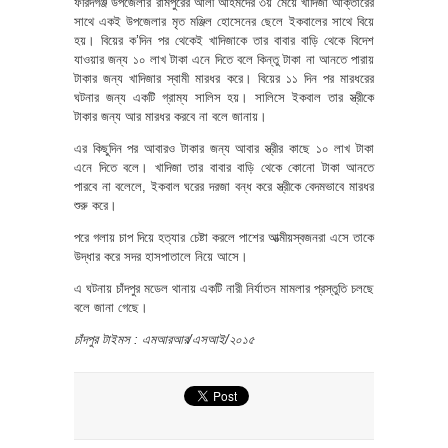
ফরিদগঞ্জ উপজেলার রামপুরের আলী আহমদের ৩য় মেয়ে খাদিজা আক্তারের
সাথে একই উপজেলার মৃত মঞ্জিল হোসেনের ছেলে ইকবালের সাথে বিয়ে
হয়। বিয়ের ক’দিন পর থেকেই খাদিজাকে তার বাবার বাড়ি থেকে বিদেশ
যাওয়ার জন্য ১০ লাখ টাকা এনে দিতে বলে কিন্তু টাকা না আনতে পারায়
টাকার জন্য খাদিজার স্বামী মারধর করে। বিয়ের ১১ দিন পর মারধরের
ঘটনার জন্য একটি গ্রাম্য সালিস হয়। সালিসে ইকবাল তার স্ত্রীকে
টাকার জন্য আর মারধর করবে না বলে জানায়।
এর কিছুদিন পর আবারও টাকার জন্য আবার স্ত্রীর কাছে ১০ লাখ টাকা
এনে দিতে বলে। খাদিজা তার বাবার বাড়ি থেকে কোনো টাকা আনতে
পারবে না বলেলে, ইকবাল ঘরের দরজা বন্ধ করে স্ত্রীকে বেদমভাবে মারধর
শুরু করে।
পরে গলায় চাপ দিয়ে হত্যার চেষ্টা করলে পাশের আত্মীয়স্বজনরা এসে তাকে
উদ্ধার করে সদর হাসপাতালে নিয়ে আসে।
এ ঘটনায় চাঁদপুর মডেল থানায় একটি নারী নির্যাতন মামলার প্রস্তুতি চলছে
বলে জানা গেছে।
চাঁদপুর টাইমস : এমআরআর/এসআই/২০১৫