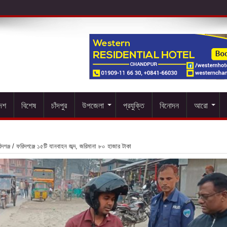
দেশ
বিশেষ
চাঁদপুর
উপজেলা
প্রযুক্তি
বিনোদন
আরো
দগঞ্জ
/
ফরিদগঞ্জে ১৫টি যানবাহন জব্দ, জরিমানা ৮০ হাজার টাকা