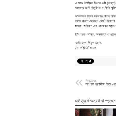
এ সময় উপস্থিত ছিলেন ওসি (তদন্ত)
আমজাদ আলী চৌধুরীসহ সংশ্লিষ্ট পুল
অভিযানের বিষয়ে ফরিদগঞ্জ থানার অফিস
বজায় রাখতে মোবাইল কোর্ট পরিচালনা
মামলা, জরিমানা এবং যানবাহন জব্দের ব
তিনি আরও জানান, জনস্বার্থে এ ধরনে
প্রতিবেদক: শিমুল হাছান,
১০ জানুয়ারি ২০২৬
Previous:
আপিলে প্রার্থিতা ফিরে প
এই মুহূর্তে অন্যরা যা পড়ছেন