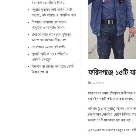
৪৮ লাখ ৫০ হাজার টাকায়
কচুয়ায় কৃষকের লাউ বাগান কেটে
তছনছ, নষ্ট হয়েছে ৫ শতাধিক লাউ
শিক্ষাঙ্গন বদলাচ্ছে ব্যাকবোন
প্রযুক্তি ও আস্থার মিশেল
ঢাকা-চট্টগ্রাম মহাসড়কে কুমিল্লা
অংশে যানবাহনের তীব্র চাপ
কে হচ্ছেন ২৩তম রাষ্ট্রপতি
জুলাই স্মৃতি জাদুঘর পরিদর্শনে
এনসিপি নেতৃবৃন্দ
হিমাগার না থাকায় নষ্ট হচ্ছে কোটি
ফরিদগঞ্জে ১৫টি যা
টাকার পেয়ারা
in
ফরিদগঞ্জ
সারাদেশের ন্যায় চাঁদপুরের ফরিদগঞ্জ
মোবাইল কোর্ট পরিচালনা করা হয়েছে।
শনিবার (১০ জানুয়ারি) বিকেল থেকে সন
ভ্রাম্যমাণ মোবাইল কোর্টে বিভিন্ন ধ
থাকায় ১৫টি যানবাহন জব্দ করা হয়।
ভ্রাম্যমাণ আদালতের নেতৃত্ব দেন ফরি