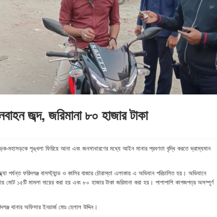
নবাহন জব্দ, জরিমানা ৮০ হাজার টাকা
ে সড়ক-মহাসড়কে শৃঙ্খলা ফিরিয়ে আনা এবং জনসাধারণের মধ্যে আইন মানার প্রবণতা বৃদ্ধি করতে ভ্রাম্যমান
্ধ্যা পর্যন্ত ফরিদগঞ্জ বাসস্ট্যান্ড ও কালির বাজার চৌরাস্তা এলাকায় এ অভিযান পরিচালিত হয়। অভিযানে
ারায় মোট ১৫টি মামলা দায়ের করা হয় এবং ৮০ হাজার টাকা জরিমানা করা হয়। পাশাপাশি কাগজপত্র অসম্পূর্ণ
দগঞ্জ থানার অফিসার ইনচার্জ মোঃ হেলাল উদ্দিন।