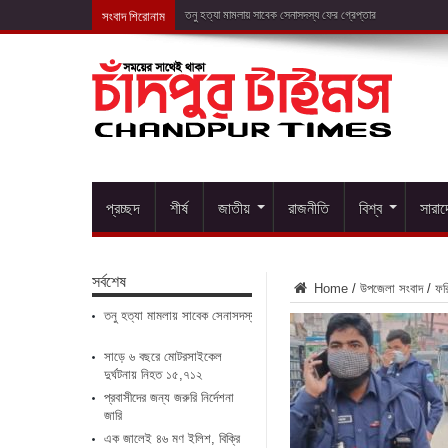
সংবাদ শিরোনাম
সাড়ে ৬ বছরে মোটরস
প্রচ্ছদ
শীর্ষ
জাতীয়
রাজনীতি
বিশ্ব
সারা
সর্বশেষ
Home
/
উপজেলা সংবাদ
/
ফরি
তনু হত্যা মামলায় সাবেক সেনাসদস্য ফের গ্রেপ্তার
সাড়ে ৬ বছরে মোটরসাইকেল
দুর্ঘটনায় নিহত ১৫,৭১২
প্রবাসীদের জন্য জরুরি নির্দেশনা
জারি
এক জালেই ৪৬ মণ ইলিশ, বিক্রি