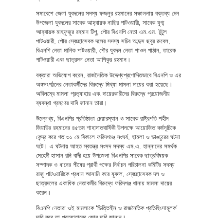
সমাবেশে জেলা যুবদলের সদস্য ফজলুর রহমানের সঞ্চালনায় বক্তব্য দেন
উপজেলা যুবদলের সাবেক আহ্বায়ক নাছির পাটওয়ারী, সাবেক যুগ্ম
আহ্বায়ক মাহফুজুর রহমান টিপু, পৌর বিএনপি নেতা এম.এম. টুটুল
পাটওয়ারী, পৌর স্বেচ্ছাসেবক দলের সদস্য সচিব আব্দুস ছবুর রুবেল,
বিএনপি নেতা মানিক পাটওয়ারী, পৌর যুবদল নেতা শাওন পাঠান, তারেক
পাটওয়ারী এবং ছাত্রদল নেতা আশিকুর রহমান।
বক্তারা অভিযোগ করেন, রাজনৈতিক উদ্দেশ্যপ্রণোদিতভাবে বিএনপি ও এর
অঙ্গসংগঠনের নেতাকর্মীদের বিরুদ্ধে মিথ্যা মামলা দায়ের করা হয়েছে।
অবিলম্বে মামলা প্রত্যাহার এবং দায়েরকারীদের বিরুদ্ধে প্রয়োজনীয়
ব্যবস্থা গ্রহণের দাবি জানান তারা।
উল্লেখ্য, বিএনপির প্রতিষ্ঠাতা চেয়ারম্যান ও সাবেক রাষ্ট্রপতি শহীদ
জিয়াউর রহমানের ৪৫তম শাহাদাতবার্ষিকী উপলক্ষে আয়োজিত কর্মসূচিকে
কেন্দ্র করে গত ৩১ মে বিকালে ফরিদগঞ্জে সংঘর্ষ, হামলা ও ভাঙচুরের ঘটনা
ঘটে। এ ঘটনায় আহত স্বতন্ত্র সংসদ সদস্য এম.এ. হান্নানের সমর্থক
মেহেদী হাসান রনি বাদী হয়ে উপজেলা বিএনপির সাবেক ছাত্রবিষয়ক
সম্পাদক ও ধানের শীষের প্রার্থী পক্ষের নির্বাচন পরিচালনা কমিটির সদস্য
রাজু পাটওয়ারীকে প্রধান আসামি করে যুবদল, স্বেচ্ছাসেবক দল ও
ছাত্রদলের একাধিক নেতাকর্মীর বিরুদ্ধে ফরিদগঞ্জ থানায় মামলা দায়ের
করেন।
বিএনপি নেতারা ওই মামলাকে ‘ভিত্তিহীন ও রাজনৈতিক প্রতিহিংসামূলক’
দাবি করে তা প্রত্যাহারের জোর দাবি জানান।