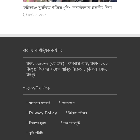
ফরিদগঞ্জে সুসজ্জিত গাড়িতে পুলিশ কনস্টেবলকে রাজকীয় বিদায়
আগস্ট 2, 2026
বার্তা ও বাণিজ্যিক কার্যালয়
ঢাকা: ২৩/৩-এ (৩য় তলা), তোপখানা রোড, ঢাকা-১০০০
চাঁদপুর: ফিরোজা হাফেজ শান্তি নিকেতন, কুমিল্লা রোড,
চাঁদপুর।
প্রয়োজনীয় লিংক
*
আমাদের সম্পর্কে
*
যোগাযোগ
*
Privacy Policy
*
টাইমস পরিবার
*
বিজ্ঞাপন মূল্য
*
লঞ্চ সময়সূচি
*
কুকি পলিসি