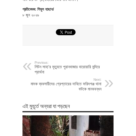
প্রতিবেদক: শিমুল হাছান/
৮ জুন ২০২৬
Previous:
লিটন সাহা’র মৃত্যুতে পুরানবাজার বারোয়ারি মন্দিরে
প্রার্থনা
Next:
মাদক ব্যবসায়ীদের গ্রেপ্তারের দাবিতে ফরিদগঞ্জ থানা
ফটকে মানববন্ধন
এই মুহূর্তে অন্যরা যা পড়ছেন