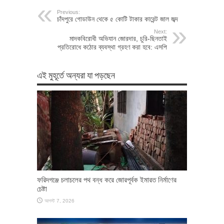
Previous:
চাঁদপুরে গোডাউন থেকে ৫ কোটি টাকার কারেন্ট জাল জব্দ
Next:
মাদকবিরোধী অভিযান জোরদার, চুরি-ছিনতাই
প্রতিরোধে কঠোর ব্যবস্থা গ্রহণ করা হবে: এসপি
এই মুহূর্তে অন্যরা যা পড়ছেন
ফরিদগঞ্জে চলাচলের পথ বন্ধ করে জোরপূর্বক ইমারত নির্মাণের
চেষ্টা
আগস্ট 7, 2026