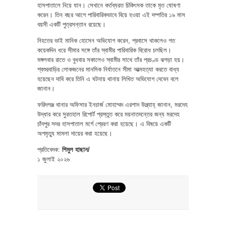
হাসপাতালে নিয়ে যান। সেখানে কর্তব্যরত চিকিৎসক তাকে মৃত ঘোষণা
করেন। তিন বছর আগে পারিবারিকভাবে বিয়ে হওয়া এই দম্পতির ১৯ মাস
বয়সী একটি পুত্রসন্তান রয়েছে।
নিহতের ভাই মানিক হোসেন অভিযোগ করেন, প্রবাসে থাকলেও গত
কয়েকদিন ধরে সীমার সঙ্গে তাঁর স্বামীর পারিবারিক বিরোধ চলছিল।
মঙ্গলবার রাতে ও বুধবার সকালেও স্বামীর সাথে তাঁর প্রচণ্ড ঝগড়া হয়।
শ্বশুরবাড়ির লোকজনের মানসিক নির্যাতনে সীমা আত্মহত্যা করতে বাধ্য
হয়েছেন দাবি করে তিনি এ ঘটনায় থানায় লিখিত অভিযোগ দেবেন বলে
জানান।
ফরিদগঞ্জ থানার অফিসার ইনচার্জ মোহাম্মদ এরশাদ উল্ল্যাহ্ জানান, মরদেহ
উদ্ধার করে সুরতহাল রিপোর্ট প্রস্তুত করে ময়নাতদন্তের জন্য মরদেহ
চাঁদপুর সদর হাসপাতাল মর্গে প্রেরণ করা হয়েছে।‌ এ বিষয়ে একটি
অপমৃত্যু মামলা দায়ের করা হয়েছে।
প্রতিবেদক:
শিমুল হাছান/
১ জুলাই ২০২৬