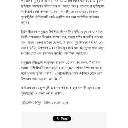
আয়োজক সূত্রে জানা যায়, গত ১৬ এপ্রিল থেকে শুরু হওয়া এ ফুটবল
টুর্নামেন্টে উপজেলার বিভিন্ন দল অংশগ্রহণ করে। ইতোমধ্যে টুর্নামেন্টের
অধিকাংশ খেলা সম্পন্ন হয়েছে। আগামী ১৫ মে শুক্রবার বিকেলে
গৃদকালিন্দিয়া ঐতিহ্যবাহী মাঠে অনুষ্ঠিত হবে বহুল প্রতীক্ষিত ফাইনাল
ম্যাচ।
ট্রফি উন্মোচন অনুষ্ঠানে উপস্থিত ছিলেন টুর্নামেন্টের আহ্বায়ক ও সাবেক
ইউপি চেয়ারম্যান বিল্লাল হোসেন খান, সদস্য সচিব সাংবাদিক সোহেল
খান, বিএনপি নেতা মহসিন মোল্লা, উপজেলা যুব উন্নয়ন কর্মকর্তা মোঃ
মেজবা উদ্দিন, উপজেলা একাডেমিক সুপারভাইজার আব্দুল্লাহ্ আল মামুন,
বিএনপি নেতা মোঃ মিলনসহ স্থানীয় গণ্যমান্য ব্যক্তিরা।
অনুষ্ঠানে টুর্নামেন্টের আহ্বায়ক বিল্লাল হোসেন খান বলেন, “ফাইনাল
খেলায় দেশি-বিদেশি খেলোয়াড়দের অংশগ্রহণে দর্শকরা উপভোগ করবেন
মনোমুগ্ধকর ফুটবল লড়াই। খেলাপ্রেমীদের মাঠে উপস্থিত থেকে খেলা
উপভোগ করার আহ্বান জানাচ্ছি।”
ফাইনাল ম্যাচে মুখোমুখি হবে বার পাইকা-বদরপুর স্পোর্টিং ক্লাব এবং
গৃদকালিন্দিয়া ৭ নম্বর ওয়ার্ড একাদশ।
প্রতিবেদক: শিমুল হাছান, ১৩ মে ২০২৬