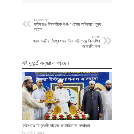
Previous:
ফরিদগঞ্জে কিশোরীকে ধ-র্ষ-ণ চেষ্টার অভিযোগে যুবক
আটক
Next:
প্রধানমন্ত্রীর চাঁদপুর সফর ঘিরে ফরিদগঞ্জে বিএনপির
প্রস্তুতি সভা
এই মুহূর্তে অন্যরা যা পড়ছেন
ফরিদগঞ্জে বিশ্বজয়ী হাফেজ জাকারিয়াকে সম্মাননা
আগস্ট 5, 2026