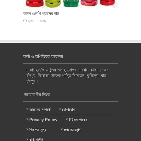
কমল এলপি গ্যাসের দাম
জুলাই 2, 2026
বার্তা ও বাণিজ্যিক কার্যালয়
ঢাকা: ২৩/৩-এ (৩য় তলা), তোপখানা রোড, ঢাকা-১০০০
চাঁদপুর: ফিরোজা হাফেজ শান্তি নিকেতন, কুমিল্লা রোড,
চাঁদপুর।
প্রয়োজনীয় লিংক
*
আমাদের সম্পর্কে
*
যোগাযোগ
*
Privacy Policy
*
টাইমস পরিবার
*
বিজ্ঞাপন মূল্য
*
লঞ্চ সময়সূচি
*
কুকি পলিসি