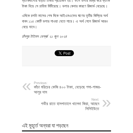
ব্যাংকগুলোর বাড়তি টাকার প্রয়োজন হয়। ফলে ডলার বিক্রি করে ব্যাংক
টাকা নিয়ে সে চাহিদা মিটিয়েছে। ডলার কেনার কারণে রিজার্ভ বেড়েছে।
এদিকে চলতি মাসের শেষ দিকে আইএমএফের ঋণের তৃতীয় কিস্তির অর্থ
বাবদ ১১৫ কোটি ডলার পাওয়া যেতে পারে। এ অর্থ পেলে রিজার্ভ আরও
বেড়ে যাবে।
চাঁদপুর টাইমস ডেস্ক/ ২১ জুন ২০২৪
Previous:
কাঁচা মরিচের কেজি ৪০০ টাকা, বেড়েছে শসা-গাজর-
আলুর দাম
Next:
গভীর রাতে হাসপাতালে খালেদা জিয়া, আছেন
সিসিইউতে
এই মুহূর্তে অন্যরা যা পড়ছেন