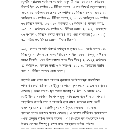
কেন্দ্রীয় ব্যাংকের প্রতিবেদনের তথ্য অনুযায়ী, গত ২০১৩-১৪ অর্থবছরে
রিজার্ভ ছিল ২১ দশমিক ৫০ বিলিয়ন ডলার। এরপর রিজার্ভ বাড়তে থাকে।
২০১৪-১৫ অর্থবছরে বেড়ে হয় ২৫ দশমিক ০২ বিলিয়ন ডলার, ২০১৫-১৬
অর্থবছরে ৩০ দশমিক ৩৫ বিলিয়ন ডলার, ২০১৬-১৭ অর্থবছরে ৩৩ দশমিক
৬৭ বিলিয়ন ডলার, ২০১৭-১৮ অর্থবছরে ৩২ দশমিক ৯৪ বিলিয়ন ডলার,
২০১৮-১৯ অর্থবছরে ৩২ দশমিক ৭১ বিলিয়ন ডলার, ২০১৯-২০ অর্থবছরে
৩৬ দশমিক ৩ বিলিয়ন ডলারে দাঁড়ায়। তার পরের অর্থবছরে (২০২০-২১)
৪৬ দশমিক ৩৯ বিলিয়ন ডলারে পৌঁছায় রিজার্ভ।
২০২১ সালের আগস্টে রিজার্ভ উঠেছিল ৪ হাজার ৮০০ কোটি ডলারে (৪৮
বিলিয়ন), যা ছিল বাংলাদেশের ইতিহাসে সর্বোচ্চ রেকর্ড। কিন্তু সেটি চার
মাসও টিকেনি। ফের নিচে নামতে থাকে ধীরে ধীরে। ২০২১-২২ অর্থবছরে
৪১ দশমিক ৮২ বিলিয়ন ডলার এবং সর্বশেষ ২০২২-২৩ অর্থবছরে রিজার্ভ
কমে ৩১ বিলিয়ন ডলারে নেমে আসে।
রপ্তানি আয় কমার পরও আসন্ন কুরবানির ঈদ উপলক্ষ্যে প্রবাসীদের
পাঠানো রেকর্ড পরিমাণে রেমিট্যান্সের কারণে ব্যাংকগুলোতে ডলারের প্রবাহ
বেড়েছে। ঈদের আগে (জুন মাসের প্রথম) ১৪ দিনে ১৯ হাজার ৪৩২
কোটি টাকার সমপরিমাণ বৈদেশিক মুদ্রা পাঠিয়েছেন প্রবাসী বাংলাদেশিরা।
অন্যদিকে রপ্তানি আয় ও আমদানি ব্যয় কমায় ডলারের খরচে একটি
ভারসাম্য এসেছে। রেমিট্যান্সের অর্থ উবৃত্ত থেকেছে। যে কারণে
ব্যাংকগুলোতে ডলারের প্রবাহ বেড়েছে। এ কারণে বাণিজ্যিক ব্যাংকগুলো
থেকে কেন্দ্রীয় ব্যাংক ডলার কিনেছে। এর বিপরীতে ব্যাংকগুলোকে নগদ
টাকার জোগান দিয়েছে। ঈদের সময় গ্রাহকদের চাহিদা মেটাতে