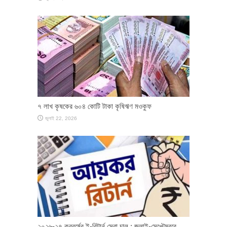
৭ লাখ কৃষকের ৬০৪ কোটি টাকা কৃষিঋণ মওকুফ
জুলাই 22, 2026
২০২৬-২৭ করবর্ষের ই-রিটার্ন সেবা চালু : জুলাই-সেপ্টেম্বরে