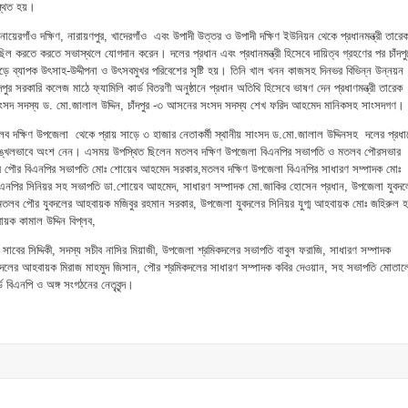
্থিত হয়।
য়েরগাঁও দক্ষিণ, নারায়ণপুর, খাদেরগাঁও এবং উপাদী উত্তর ও উপাদী দক্ষিণ ইউনিয়ন থেকে প্রধানমন্ত্রী তারে
িল করতে করতে সভাস্থলে যোগদান করেন। দলের প্রধান এবং প্রধানমন্ত্রী হিসেবে দায়িত্ব গ্রহণের পর চাঁদপু
ে ব্যাপক উৎসাহ-উদ্দীপনা ও উৎসবমুখর পরিবেশের সৃষ্টি হয়। তিনি খাল খনন কাজসহ দিনভর বিভিন্ন উন্নয়ন
ঁদপুর সরকারি কলেজ মাঠে ফ্যামিলি কার্ড বিতরণী অনুষ্ঠানে প্রধান অতিথি হিসেবে ভাষণ দেন প্রধাণমন্ত্রী তারেক
সংসদ সদস্য ড. মো.জালাল উদ্দিন, চাঁদপুর -৩ আসনের সংসদ সদস্য শেখ ফরিদ আহমেদ মানিকসহ সাংসদগণ।
ব দক্ষিণ উপজেলা থেকে প্রায় সাড়ে ৩ হাজার নেতাকর্মী স্থানীয় সাংসদ ড.মো.জালাল উদ্দিনসহ দলের প্রধা
ে সুশৃঙ্খলভাবে অংশ নেন। এসময় উপস্থিত ছিলেন মতলব দক্ষিণ উপজেলা বিএনপির সভাপতি ও মতলব পৌরসভার
ব পৌর বিএনপির সভাপতি মোঃ শোয়েব আহমেদ সরকার,মতলব দক্ষিণ উপজেলা বিএনপির সাধারণ সম্পাদক মোঃ
নপির সিনিয়র সহ সভাপতি ডা.শোয়েব আহমেদ, সাধারণ সম্পাদক মো.জাকির হোসেন প্রধান, উপজেলা যুবদল
লব পৌর যুবদলের আহবায়ক মজিবুর রহমান সরকার, উপজেলা যুবদলের সিনিয়র যুগ্ম আহবায়ক মোঃ জহিরুল 
ায়ক কামাল উদ্দিন বিপ্লব,
াবের সিদ্দিকী, সদস্য সচীব নাসির মিয়াজী, উপজেলা শ্রমিকদলের সভাপতি বাবুল ফরাজি, সাধারণ সম্পাদক
লের আহবায়ক মিরাজ মাহমুদ জিসান, পৌর শ্রমিকদলের সাধারণ সম্পাদক কবির দেওয়ান, সহ সভাপতি মোতাল
ড বিএনপি ও অঙ্গ সংগঠনের নেতৃবৃন্দ।