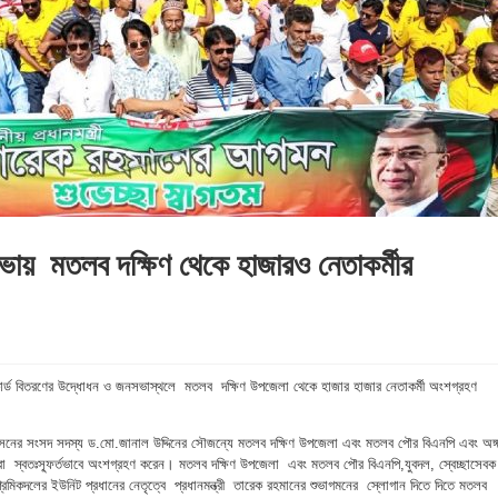
সভায় মতলব দক্ষিণ থেকে হাজারও নেতাকর্মীর
 কার্ড বিতরণের উদ্ধোধন ও জনসভাস্থলে মতলব দক্ষিণ উপজেলা থেকে হাজার হাজার নেতাকর্মী অংশগ্রহণ
 আসনের সংসদ সদস্য ড.মো.জানাল উদ্দিনের সৌজন্যে মতলব দক্ষিণ উপজেলা এবং মতলব পৌর বিএনপি এবং অঙ্
করা স্বতঃস্ফূর্তভাবে অংশগ্রহণ করেন। মতলব দক্ষিণ উপজেলা এবং মতলব পৌর বিএনপি,যুবদল, স্বেচ্ছাসেবক
মিকদলের ইউনিট প্রধানের নেতৃত্বে প্রধানমন্ত্রী তারেক রহমানের শুভাগমনের স্লোগান দিতে দিতে মতলব