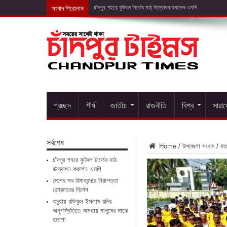
সংবাদ শিরোনাম
দেশের
প্রচ্ছদ
শীর্ষ
জাতীয়
রাজনীতি
বিশ্ব
সারা
সর্বশেষ
Home
/
উপজেলা সংবাদ
/
মত
চাঁদপুর শহরে ফুটবল টার্ফের মাঠ
উদ্বোধন করলেন এমপি
দেশের সব বিমানবন্দরে নিরাপত্তা
জোরদারের নির্দেশ
কচুয়ায় রফিকুল ইসলাম রনির
অনুপস্থিতিতে অসহায় মানুষের মাঝে
হতাশা