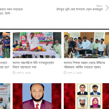
Next:
ীল করতে সকল দপ্তরকে
চাঁদপুরে ভূমি মেলা উপলক্ষে প্রেস কনফারেন্স
বে: ডিসি
দেখতে
মতলব আচলছিলা উবি গণঅভ্যুত্থান
মতলবে শিক্ষক মরহুম নেছার উদ্দিনের
েয়া হবে’
দিবসে আলোচনা সভা
পরিবারকে আর্থিক সহায়তা প্রদান
আগস্ট 5, 2026
আগস্ট 4, 2026