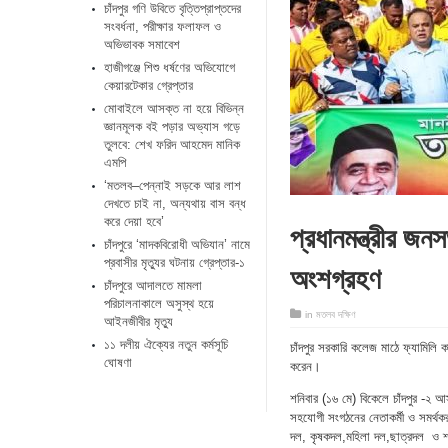
চাঁদপুর গণি উবিতে বৃত্তিপ্রাপ্তদের
সংবর্ধনা, পরীক্ষার ফলাফল ও
অভিভাবক সমাবেশ
হাজীগঞ্জে শিশু ধর্ষণের অভিযোগে
কেয়ারটেকার গ্রেপ্তার
মোবাইলে আসক্ত না হয়ে বিভিন্ন
জ্ঞানমূলক বই পড়ার অভ্যাস গড়ে
তুলবে: শেখ ফরিদ আহমেদ মানিক
এমপি
‘মতলব–পেন্নাই সড়কে আর লাশ
দেখতে চাই না, অন্যথায় বাস বন্ধ
করে দেয়া হবে’
প্রধানমন্ত্রীর জন
চাঁদপুরে ‘মাদকবিরোধী অভিযান’ নামে
প্রবাসীর মৃত্যুর ঘটনায় গ্রেপ্তার-১
অংশগ্রহণ
চাঁদপুরে আদালতে মামলা
পরিচালনাকালে অসুস্থ হয়ে
in
মতলব দক্ষিণ
আইনজীবীর মৃত্যু
১১ দলীয় ঐক্যের নতুন কর্মসূচি
চাঁদপুর সরকারি কলেজ মাঠে ফ্যামিলি
ঘোষণা
করেন।
শনিবার (১৬ মে) বিকেলে চাঁদপুর -২
সহযোগী সংগঠনের নেতাকর্মী ও সমর্থ
দল, কৃষকদল,মহিলা দল,ছাত্রদল ও শ্র