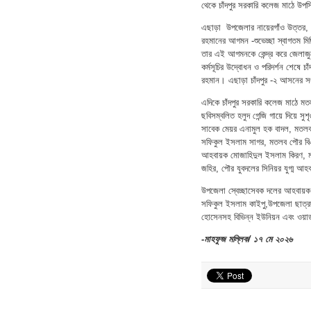
থেকে চাঁদপুর সরকারি কলেজ মাঠে উপস
এছাড়া উপজেলার নায়েরগাঁও উত্তর, না
রহমানের আগমন -শুভেচ্ছা স্বাগতম মিছ
তার এই আগমনকে কেন্দ্র করে জেলাজুড়
কর্মসূচির উদ্বোধন ও পরিদর্শন শেষে চা
রহমান। এছাড়া চাঁদপুর -২ আসনের 
এদিকে চাঁদপুর সরকারি কলেজ মাঠে মতল
ছবিসম্বলিত হলুদ গেন্জি গায়ে দিয়
সাবেক মেয়র এনামুল হক বাদল, মতল
সফিকুল ইসলাম সাগর, মতলব পৌর বিএ
আহবায়ক মোজাহিদুল ইসলাম কিরণ, মত
জহির, পৌর যুবদলের সিনিয়র যুগ্ম আহব
উপজেলা স্বেচ্ছাসেবক দলের আহবায়ক স
সফিকুল ইসলাম কাইপু,উপজেলা ছাত্রদ
হোসেনসহ বিভিন্ন ইউনিয়ন এবং ওয়ার্
-মাহফুজ মল্লিক/ ১৭ মে ২০২৬