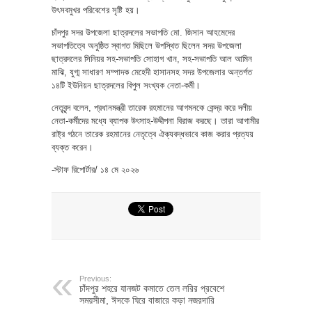
উৎসবমুখর পরিবেশের সৃষ্টি হয়।
চাঁদপুর সদর উপজেলা ছাত্রদলের সভাপতি মো. জিসান আহমেদের
সভাপতিত্বে অনুষ্ঠিত স্বাগত মিছিলে উপস্থিত ছিলেন সদর উপজেলা
ছাত্রদলের সিনিয়র সহ-সভাপতি সোহাগ খান, সহ-সভাপতি আল আমিন
মাঝি, যুগ্ম সাধারণ সম্পাদক মেহেদী হাসানসহ সদর উপজেলার অন্তর্গত
১৪টি ইউনিয়ন ছাত্রদলের বিপুল সংখ্যক নেতা-কর্মী।
নেতৃবৃন্দ বলেন, প্রধানমন্ত্রী তারেক রহমানের আগমনকে কেন্দ্র করে দলীয়
নেতা-কর্মীদের মধ্যে ব্যাপক উৎসাহ-উদ্দীপনা বিরাজ করছে। তারা আগামীর
রাষ্ট্র গঠনে তারেক রহমানের নেতৃত্বে ঐক্যবদ্ধভাবে কাজ করার প্রত্যয়
ব্যক্ত করেন।
-স্টাফ রিপোর্টার/ ১৪ মে ২০২৬
Previous:
চাঁদপুর শহরে যানজট কমাতে তেল লরির প্রবেশে
সময়সীমা, ঈদকে ঘিরে বাজারে কড়া নজরদারি