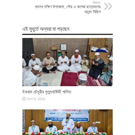
Next:
মতলব দক্ষিণ উপজেলা, পৌর ও কলেজ ছাত্রদলের
আনন্দ মিছিল
এই মুহূর্তে অন্যরা যা পড়ছেন
ইকরাম চৌধুরীর মৃত্যুবার্ষিকী পালিত
আগস্ট 8, 2026