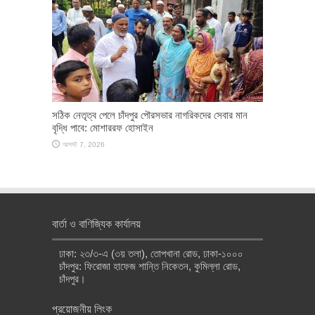
সঠিক নেতৃত্ব পেলে চাঁদপুর পৌরসভার নাগরিকদের সেবার মান
বৃদ্ধি পাবে: মোশাররফ হোসাইন
আগস্ট 7, 2026
বার্তা ও বাণিজ্যিক কার্যালয়
ঢাকা: ২৩/৩-এ (৩য় তলা), তোপখানা রোড, ঢাকা-১০০০
চাঁদপুর: ফিরোজা হাফেজ শান্তি নিকেতন, কুমিল্লা রোড,
চাঁদপুর।
প্রয়োজনীয় লিংক