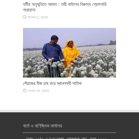
ধর্মীয় অনুভূতিতে আঘাত : নারী বাউলের বিরুদ্ধে গ্রেফতারি
পরোয়ানা
ডিসেম্বর 2, 2020
পেঁয়াজের বীজ চাষ করে স্বাবলম্বী সাহিদা
নভেম্বর 26, 2020
বার্তা ও বাণিজ্যিক কার্যালয়
ঢাকা: ২৩/৩-এ (৩য় তলা), তোপখানা রোড, ঢাকা-১০০০