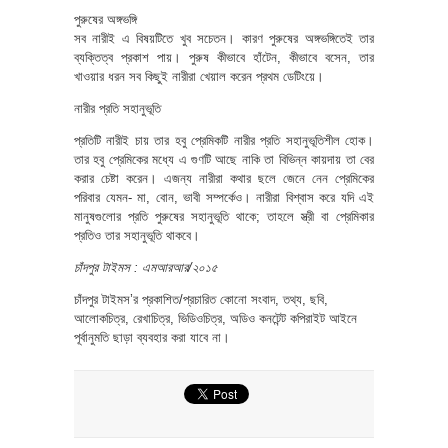
পুরুষের অঙ্গভঙ্গি
সব নারীই এ বিষয়টিতে খুব সচেতন। কারণ পুরুষের অঙ্গভঙ্গিতেই তার
ব্যক্তিত্ব প্রকাশ পায়। পুরুষ কীভাবে হাঁটেন, কীভাবে বসেন, তার
খাওয়ার ধরন সব কিছুই নারীরা খেয়াল করেন প্রথম ডেটিংয়ে।
নারীর প্রতি সহানুভূতি
প্রতিটি নারীই চায় তার হবু প্রেমিকটি নারীর প্রতি সহানুভূতিশীল হোক।
তার হবু প্রেমিকের মধ্যে এ গুণটি আছে নাকি তা বিভিন্ন কায়দায় তা বের
করার চেষ্টা করেন। এজন্য নারীরা কথার ছলে জেনে নেন প্রেমিকের
পরিবার যেমন- মা, বোন, ভাবী সম্পর্কেও। নারীরা বিশ্বাস করে যদি এই
মানুষগুলোর প্রতি পুরুষের সহানুভূতি থাকে; তাহলে স্ত্রী বা প্রেমিকার
প্রতিও তার সহানুভূতি থাকবে।
চাঁদপুর টাইমস : এমআরআর/২০১৫
চাঁদপুর টাইমস’র প্রকাশিত/প্রচারিত কোনো সংবাদ, তথ্য, ছবি,
আলোকচিত্র, রেখাচিত্র, ভিডিওচিত্র, অডিও কনটেন্ট কপিরাইট আইনে
পূর্বানুমতি ছাড়া ব্যবহার করা যাবে না।