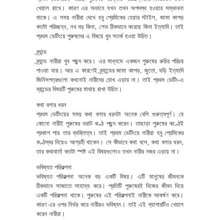
খেয়াল রাখে। কারণ এর অভাবে যখন তখন অপদস্থ হওয়ার সম্ভাবনা
থাকে। এ সময় নারীরা দেখে হবু প্রেমিকের হেয়ার স্টাইল, জামা কাপড়
কতটা পরিচ্ছন্ন, নখ বড় কিনা, শেভ ঠিকভাবে করেছে কিনা ইত্যাদি। তাই
প্রথম ডেটিংয়ে পুরুষদের এ বিষয়ে খুব সতর্ক হওয়া উচিত।
ব্র্যান্ড
ব্র্যান্ড নারীরা খুব পছন্দ করে। এর মাধ্যমে একজন পুরুষের রুচির পরিচয়
পাওয়া যায়। আর এ কারণেই ব্র্যান্ডের জামা কাপড়, জুতো, ঘড়ি ইত্যাদি
জিনিসপত্রগুলো কখনোই নারীদের চোখ এড়ায় না। তাই প্রথম ডেটিং-এ
ব্রান্ডের বিষয়টি পুরুষের মাথায় রাখা উচিত।
কথা বলার ধরন
প্রথম ডেটিংয়ের সময় কথা বলার ধরনটা অনেক বেশি গুরুত্বপূর্ণ। যে
কোনো নারীই পুরুষের ভরাট কণ্ঠ পছন্দ করেন। তাছাড়া পুরুষের কণ্ঠেই
প্রকাশ পায় তার ব্যক্তিত্ব। তাই প্রথম ডেটিংয়ে নারীরা হবু প্রেমিকের
কণ্ঠস্বর নিয়েও আগ্রহী থাকেন। সে কীভাবে কথা বলে, কথা বলার ধরন,
তার কথাবার্তা কতটা স্পষ্ট এই বিষয়গুলোও তখন নারীর নজর এড়ায় না।
ভবিষ্যত পরিকল্পনা
ভবিষ্যত পরিকল্পনা অনেক বড় একটি বিষয়। এটি মানুষের জীবনকে
ঠিকভাবে সাজাতে সাহায্য করে। প্রতিটি পুরুষেরই নিজের জীবন নিয়ে
একটি পরিকল্পনা থাকে। পুরুষের এই পরিকল্পনাই নারীকে আকর্ষণ করে।
কারণ এর ওপর নির্ভর করে নারীরও ভবিষ্যৎ। তাই এই ব্যাপারটিও খেয়াল
করেন নারীরা।