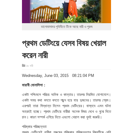
ভালোবাসাময় পৃথিবীতে টিকে আছে নারী ও পুরুষ
প্রথম ডেটিংয়ে যেসব বিষয় খেয়াল
করেন নারী
in
নারী
‎Wednesday, ‎June ‎03, ‎2015 08:21:04 PM
মায়াবী মোনালিসা :
একটা শপিংমলে পরিচয় অনিক ও কান্তার। তারপর নিয়মিত যোগাযোগ।
একটা সময় কথা বলতে বলতে পছন্দ হয়ে যায় দুজনের। তারপর প্রেম।
এরপরই তারা সিদ্ধান্ত নিলেন প্রথম ডেটিংয়ের। বাস্তবে এমন ঘটনা
অহরহই হচ্ছে। প্রথম ডেটিংয়ে নারীরা অনেক বিষয় দেখে ও বুঝে নিতে
চান। কারণ সম্পর্ক এগিয়ে নিতে এগুলো খেয়াল করা খুবই জরুরি।
পরিষ্কার পরিচ্ছন্নতা
প্রথম ডেটিংয়েই নারীরা পুরুষের পরিষ্কার পরিচ্ছন্নতার বিষয়টিকে বেশি