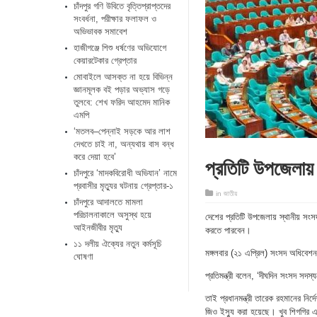
চাঁদপুর গণি উবিতে বৃত্তিপ্রাপ্তদের
সংবর্ধনা, পরীক্ষার ফলাফল ও
অভিভাবক সমাবেশ
হাজীগঞ্জে শিশু ধর্ষণের অভিযোগে
কেয়ারটেকার গ্রেপ্তার
মোবাইলে আসক্ত না হয়ে বিভিন্ন
জ্ঞানমূলক বই পড়ার অভ্যাস গড়ে
তুলবে: শেখ ফরিদ আহমেদ মানিক
এমপি
‘মতলব–পেন্নাই সড়কে আর লাশ
দেখতে চাই না, অন্যথায় বাস বন্ধ
করে দেয়া হবে’
প্রতিটি উপজেলায় ‘
চাঁদপুরে ‘মাদকবিরোধী অভিযান’ নামে
প্রবাসীর মৃত্যুর ঘটনায় গ্রেপ্তার-১
in
জাতীয়
চাঁদপুরে আদালতে মামলা
পরিচালনাকালে অসুস্থ হয়ে
দেশের প্রতিটি উপজেলায় স্থানীয় সংস
আইনজীবীর মৃত্যু
করতে পারবেন।
১১ দলীয় ঐক্যের নতুন কর্মসূচি
মঙ্গলবার (২১ এপ্রিল) সংসদ অধিবেশন
ঘোষণা
প্রতিমন্ত্রী বলেন, ‘দীঘদিন সংসদ স
তাই প্রধানমন্ত্রী তারেক রহমানের নি
জিও ইস্যু করা হয়েছে। খুব শিগগির এট