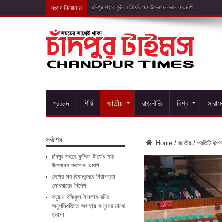
সংবাদ শিরোনাম
চাঁদপুর শহরে ফুটবল টার্ফের মাঠ উদ্বোধন করলেন এমপি
প্রচ্ছদ
শীর্ষ
জাতীয়
রাজনীতি
বিশ্ব
সারাদ
সর্বশেষ
Home
/
জাতীয়
/
প্রতিটি উপজ
চাঁদপুর শহরে ফুটবল টার্ফের মাঠ
উদ্বোধন করলেন এমপি
দেশের সব বিমানবন্দরে নিরাপত্তা
জোরদারের নির্দেশ
কচুয়ায় রফিকুল ইসলাম রনির
অনুপস্থিতিতে অসহায় মানুষের মাঝে
হতাশা