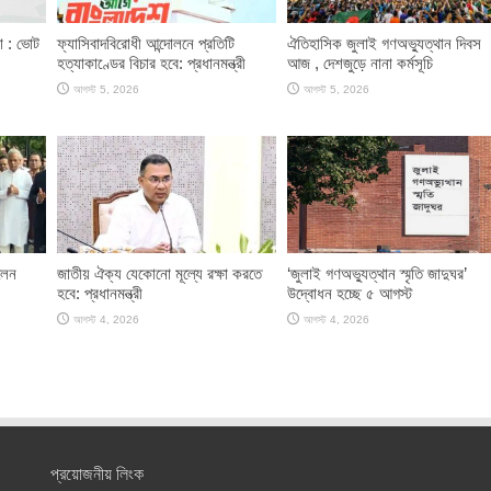
ণা : ভোট
ফ্যাসিবাদবিরোধী আন্দোলনে প্রতিটি
ঐতিহাসিক জুলাই গণঅভ্যুত্থান দিবস
হত্যাকাণ্ডের বিচার হবে: প্রধানমন্ত্রী
আজ , দেশজুড়ে নানা কর্মসূচি
আগস্ট 5, 2026
আগস্ট 5, 2026
লেন
জাতীয় ঐক্য যেকোনো মূল্যে রক্ষা করতে
‘জুলাই গণঅভ্যুত্থান স্মৃতি জাদুঘর’
হবে: প্রধানমন্ত্রী
উদ্বোধন হচ্ছে ৫ আগস্ট
আগস্ট 4, 2026
আগস্ট 4, 2026
প্রয়োজনীয় লিংক