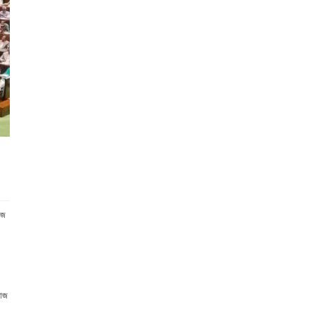
াজ
 আজ