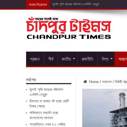
সংবাদ শিরোনাম
হিমাগার না থাকা
প্রচ্ছদ
শীর্ষ
জাতীয়
রাজনীতি
বিশ্ব
সারাদ
সর্বশেষ
Home
/
সারাদেশ
/
নির্বাহী 
জুলাই স্মৃতি জাদুঘর পরিদর্শনে
এনসিপি নেতৃবৃন্দ
হিমাগার না থাকায় নষ্ট হচ্ছে কোটি
টাকার পেয়ারা
পাকিস্তানে রপ্তানি হচ্ছে
বাংলাদেশের আনারস
শাহরাস্তিতে এবার ৪.৮ কেজির