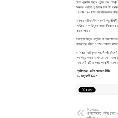
ঢাকা কেন্দ্রীয় বিদ্যুৎ কেন্দ্র এবং চ
বিরুদ্ধে কোনো দৃশ্যমান বিভাগীয় তদ
পাওয়ার পরও তিনি স্বাভাবিকভাবে দায়ি
একজন দায়িত্বশীল সরকারি প্রকৌশলীর ব
অভিযোগে অভিযুক্ত হওয়া নিঃসন্দেহে 
করতে পারে।
​সংশ্লিষ্ট বিদ্যুৎ কর্তৃপক্ষ বা উচ্চ
ব্যক্তিগত জীবন ও তার পেশাগত দায়ি
এ বিষয়ে অভিযুক্ত প্রকৌশলী তহিদ ই
সব কিছুর জবাব আদালতে দেয়া আছে। 
আর সেই দুটি মামলার আসামী হয়েও তি
প্রতিবেদক: কবির হোসেন মিজি/
১১ জানুয়ারি ২০২৬
Previous:
শাহরাস্তিতে গভীর রাতে এ
জরিমানা