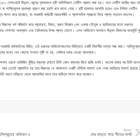
াঁদপুর ১৫০ মেগাওয়াট বিদ্যুৎ কেন্দ্রে পৃথকভাবে দুটি অফিসিয়াল নোটিশ প্রদান করা হয়। তবে নোটিশ জারির পরও ত
ন্ত বা শাস্তিমূলক ব্যবস্থা গ্রহণ করা হয়নি বলে জানা গেছে। দুটি মামলার আসামি হয়েও এবং লিখিত নোটিশ
ত্ব পালন করে যাচ্ছেন, যা সরকারি কর্মচারী আচরণবিধি ও প্রশাসনিক স্বচ্ছতা নিয়ে প্রশ্ন সচেতন মহলের।
িরুদ্ধে ধর্ম পরিবর্তন করে প্রতারণা, বিবাহ, দ্রুত বিচ্ছেদ এবং এরপর যৌতুক ও ব্যভিচারের মতো গুরুতর
তার পেশাগত অবস্থান এবং নৈতিকতার উপর প্রশ্ন তোলে। এসব অভিযোগ জনমনে বিদ্যুৎ বিভাগের ভাবমূর্তি ক্ষু
পর্যায়ের সরকারি কর্মকর্তাদের উচিত, এই গুরুতর অভিযোগগুলোর ভিত্তিতে একটি বিভাগীয় তদন্ত শুরু করা। অভিযুক্তে
ত্বের মধ্যে যেন কোনো সংঘাত সৃষ্টি না হয়, সেদিকে নজর দেওয়া আবশ্যক।
সলাম ওরফে অভিজিৎ কুঁড়ির বক্তব্য চাইলে তিনি কোন বক্তব্য দিতে রাজি হননি। অনেক কথার পর তিনি বলে
আর এতেই প্রমানিত হয় তার বিরুদ্ধে যে আদালতে একটি যৌতিক মামলা এবং ওপর ব্যভিচার মামলা রয়েছে
নি বহাল তবিয়তে থেকে স্বাভাবিক ভাবে তার দায়িত্ব পালন করে যাচ্ছেন।
Next:
সিল্যান্ডের অভিযান ও
ফের বাড়তে পারে শীতের দাপট