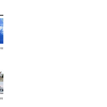
রের
রের