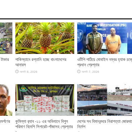
ি টাকার
পাকিস্তানে রপ্তানি হচ্ছে বাংলাদেশের
ওটিপি পাঠিয়ে মোবাইল নম্বর হ্যাক চক্
আনারস
প্রধান গ্রেপ্তার
আগস্ট 8, 2026
আগস্ট 7, 2026
মর্পণের
কুমিল্লা র‌্যাব -১১ এর অভিযানে বিপুল
দেশের সব বিমানবন্দরে নিরাপত্তা জোরদা
পরিমাণ বিদেশি সিগারেট-গাঁজাসহ গ্রেপ্তার
নির্দেশ
১