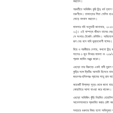
করতেন।
পরবর্তীতে অভিজিৎ কুরি হিন্দু ধর্ম ত
তরুণীকে। তামান্নার পিতা সেলিম হাওল
মোড়ে বসবাস করতেন।
মামলার নথি অনুযায়ী জানাযায়, ২০২৩ 
২১)। এই দাম্পত্য জীবনে তাদের দেড় 
সে সংসার টেকেনি বেশিদিন। অভিযোগ
রূপ নেয় বলে দাবি ভুক্তভোগী পক্ষের।
বিয়ে ও পরকীয়ার নেশায়, কখনো হিন্দু 
সালের ৩ জুন সিআর মামলা নং ২২৯/
প্রথম জামিন মঞ্জুর করেন।
এছাড়া তার বিরুদ্ধে একই বাদী তুর
কুড়ির সঙ্গে দ্বিতীয় আসামি হিসেবে না
জয়নগর-হলিমগঞ্জ গ্রামের সাতু রাম 
কয়েকটি বিশ্বস্ত সূত্র থেকে জানা যায়
কোয়াটারে আসা যাওয়া করে থাকেন। য
এছাড়া অভিজিৎ কুঁড়ি নিয়মিত হোয়াটসঅ
আবেগগতভাবে প্রভাবিত করার চেষ্টা 
সবচেয়ে গুরুতর বিষয় হলো অভিযুক্ত প