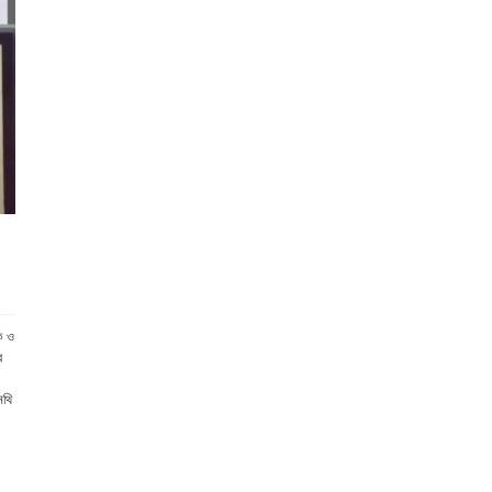
ক ও
ে
নথি