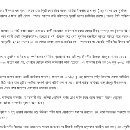
্যাগ করে ইসলাম ধর্ম গ্রহণ করেন এবং দ্বিতীয়বার বিয়ে করেন আহিয়া ইসলাম তামান্না (২৬) নামের এক মুসলিম
াদার ও মাতা রাণী বেগম। তাদের গ্রামের বাড়ি বরিশালের মূলাদি থানার চরডিক্রি গ্রামে। ঢাকায় তিনি মালিবাগ
সালের ১০ মার্চ ঢাকার বাড্ডা এলাকায় কাজী মাওলানা সাঈদের মাধ্যমে তাদের বিবাহ সম্পন্ন হয় (বালাম বই 
বছর বয়সী একটি কন্যাসন্তানও রয়েছে। ধর্ম পরিবর্তন করে সেই মুসলিম তরুনীকে ভুলিয়ে বালিয়ে বিয়ে করলে
 অনুযায়ী, ২০২৫ সালের ২৮ মে তাদের মধ্যে তালাক কার্যকর হয়। তালাকের পর থেকেই পারিবারিক বিরোধ আ
কখনো মুসলিম ধর্মের মতো স্পর্শকাতর ধর্ম নিয়ে প্রতারণা করা এই প্রকৌশলীর বিরুদ্ধে রামপুরা থানায় ২০২৫
২০২৫ দায়ের করা হয়, যেখানে যৌতুক দাবির অভিযোগ আনা হয়েছে। এ মামলায় তিনি গত ১৭ জুন ২০২৫ তার
াগ থানায় দায়ের করেন একটি ব্যভিচার মামলা। মামলা নং ১৫১/২৫। এই মামলায় তহিদ ইসলাম ওরফে অভিজিৎ
ম উঠে আসে তার তৃতীয় পরকীয়া সম্পর্ক থাকা প্রীতি কনা দাসের। তিনি ব্রাহ্মণবাড়িয়ার বাঞ্ছারামপুর উপজেলার
দাসের মেয়ে বলে মামলার এজাহারে উল্লেখ রয়েছে।
, ব্যভিচার মামলার ২য় আসামী তার পরকীয়া প্রেমিকা সবার চোখ ফাঁকি দিয়ে প্রায় সময়ই বিদ্যুৎ কেন্দ্রের
া অবৈধ সম্পর্কের প্রমাণ বহন করে।
্যাপ ও ইমু অ্যাপ ব্যবহার করে বিভিন্ন নারীর সঙ্গে যোগাযোগ স্থাপন করতেন এবং কথোপকথনের মাধ্যমে তা
করতেন।
্রকৌশলীর বিরুদ্ধে ঢাকা আদালতে মামলা দায়েরের পর বিষয়টি সংশ্লিষ্ট দপ্তরকে অবহিত করা হয়। এর প্রেক্ষ