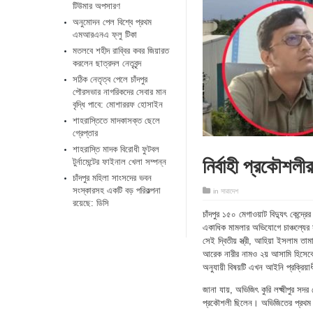
টিউমার অপসারণ
অনুমোদন পেল বিশ্বে প্রথম
এমআরএনএ ফ্লু টিকা
মতলবে শহীদ রাব্বির কবর জিয়ারত
করলেন ছাত্রদল নেতৃবৃন্দ
সঠিক নেতৃত্ব পেলে চাঁদপুর
পৌরসভার নাগরিকদের সেবার মান
বৃদ্ধি পাবে: মোশাররফ হোসাইন
শাহরাস্তিতে মাদকাসক্ত ছেলে
গ্রেপ্তার
শাহরাস্তি মাদক বিরোধী ফুটবল
নির্বাহী প্রকৌশলী
টুর্নামেন্টের ফাইনাল খেলা সম্পন্ন
চাঁদপুর মহিলা সাংসদের ভবন
সংস্কারসহ একটি বড় পরিকল্পনা
in
সারাদেশ
রয়েছে: ডিসি
চাঁদপুর ১৫০ মেগাওয়াট বিদ্যুৎ কেন্দ্
একাধিক মামলার অভিযোগে চাঞ্চল্যের সৃ
সেই দ্বিতীয় স্ত্রী, আহিয়া ইসলাম ত
আরেক নারীর নামও ২য় আসামি হিসেবে 
অনুযায়ী বিষয়টি এখন আইনি প্রক্রিয়া
জানা যায়, অভিজিৎ কুরি লক্ষ্মীপুর সদর জ
প্রকৌশলী ছিলেন। অভিজিতের প্রথম বি