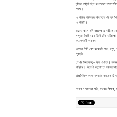
দৃষ্টিতে বাড়িটি ছিল বাংলাদেশ ভারত 
গেছে।
এ বাড়ির মালিকের নাম ছিল শ্রী হর্ষ 
এ বাড়িটি।
১৯২৬ সালে কবি নজরুল এ বাড়িতে বেড়
সখ্যতা তৈরি হয়। তিনি তাঁর আটচালা 
কয়েকবারই আসেন।
এখানে তিনি বেশ কয়েকটি গান, ছড়া, কব
প্রভৃতি।
লেখার বিষয়বস্তুও ছিল এখানে। নজরু
বাড়িটির। বিরোধী আন্দোলনে সক্রিয়ভ
রাজনৈতিক কাজে ব্যবহার করতেন ঐ বাড়ি
।
লেখক : আবদুল গনি, সাবেক শিক্ষক, 