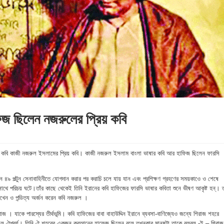
িজ ছিলেন নজরুলের প্রিয় কবি
য় কবি কাজী নজরুল ইসলামের প্রিয় কবি। কাজী নজরুল ইসলাম বাংলা ভাষার কবি আর হাফিজ ছিলেন ফারসি
৯ পল্টুন সেনাবাহিনীতে যোগদান করার পর করাচি চলে যায় যান এবং প্রশিক্ষণ গ্রহণের সময়কাওে ও শেষে
ে পরিচয় ঘটে।তাঁর কাছে থেকেই তিনি ইরানের কবি হাফিজের ফারসি ভাষার কবিতা শুনে ভীষণ আকৃষ্ট হন্। 
িখেন ও পন্ডিত্য অর্জন করেন কবি নজরুল ।
াজ । যাকে পারস্যের তীর্থভূমি। কবি হাফিজের বাবা বাহাউদ্দিন ইরানে ব্যবসা-বাণিজ্যেও জন্যে শিরাজ শহরে
ছিল ঐশ্বর্য। তিনি ঐ শহরের একজন কুরআনের হাফেজ ছিলেন বলে তখনকার মানুষটা তাকে বুলবুল -ই – শিরাজ