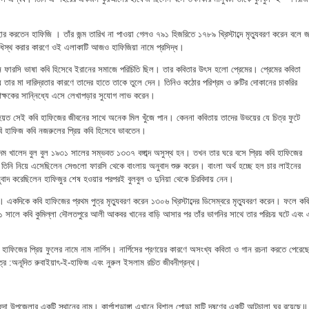
বহার করতেন হাফিজি । তাঁর জন্ম তারিখ না পাওয়া গেলও ৭৯১ হিজরিতে ১৭৮৯ খ্রিস্টাব্দে মৃত্যুবরণ করেন বলে জ
াধিস্থ করার কারণে ওই এলাকাটি আজও হাফিজিয়া নামে প্রসিদ্ধ।
ন ফারসি ভাষা কবি হিসেবে ইরানের সমাজে পরিচিতি ছিল। তার কবিতার উৎস হলো প্রেমের। প্রেমের কবিতা
ার মা দারিদ্রতার কারণে তাদের হাতে তাকে তুলে দেন। তিনিও কঠোর পরিশ্রম ও রুটির দোকানের চাকরির
িক্ষকের সান্নিধ্যে এসে লেখাপড়ার সুযোগ লাভ করেন।
 হয়ত সেই কবি হাফিজের জীবনের সাথে অনেক মিল খুঁজে পান। কেননা কবিতায় তাদের উভয়ের যে চিত্র ফুটে
 হাফিজ কবি নজরুলের প্রিয় কবি হিসেবে ভাবতেন।
্দম খালেদ বুল বুল ১৯৩১ সালের সম্ভবত ১৩৩৭ বঙ্গাব্দ অসুস্থ হন। তখন তার ঘরে বসে প্রিয় কবি হাফিজের
তিনি নিয়ে এসেছিলেন সেগুলো ফারসি থেকে বাংলায় অনুবাদ শুরু করেন। বাংলা অর্থ হচ্ছে হল চার লাইনের
বাদ করেছিলেন হাফিজুর শেষ হওয়ার পরপরই বুলবুল ও দুনিয়া থেকে চিরবিদায় নেন।
েন। একদিকে কবি হাফিজের প্রথম পুত্র মৃত্যুবরণ করেন ১৩০৬ খ্রিস্টাব্দের ডিসেম্বরে মৃত্যুবরণ করেন। ফলে কবি
 সালে কবি কুমিল্লা দৌলতপুরে আলী আকবর খানের বাড়ি আসার পর তাঁর ভাগনির সাথে তার পরিচয় ঘটে এবং
বি হাফিজের প্রিয় ফুলের নামে নাম নার্গিস। নার্গিসের প্রণয়ের কারণে অসংখ্য কবিতা ও গান রচনা করতে পেরেছ
র :অনূদিত রুবাইয়াৎ-ই-হাফিজ এবং নুরুল ইসলাম রচিত জীবনীগ্রন্থ।
ামুড়হুদা উপজেলার একটি স্থানের নাম। কার্পাশডাঙ্গা এখানে বিশাল পোড়া মাটি দূষণের একটি আটচালা ঘর রয়েছে॥