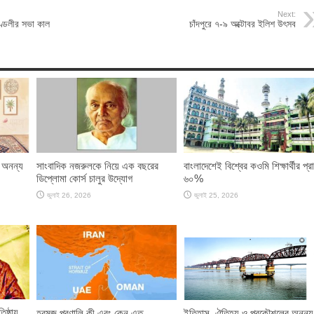
Next:
ণ্ডলীর সভা কাল
চাঁদপুরে ৭-৯ অক্টোবর ইলিশ উৎসব
 অনন্য
সাংবাদিক নজরুলকে নিয়ে এক বছরের
বাংলাদেশেই বিশ্বের কওমি শিক্ষার্থীর প্র
ডিপ্লোমা কোর্স চালুর উদ্যোগ
৬০%
জুলাই 26, 2026
জুলাই 25, 2026
িষ্ঠায়
হরমুজ প্রণালি কী এবং কেন এত
ইতিহাস, ঐতিহ্য ও প্রকৌশলের অনন্য