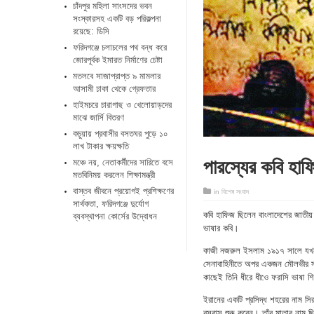
চাঁদপুর মহিলা সাংসদের ভবন
সংস্কারসহ একটি বড় পরিকল্পনা
রয়েছে: ডিসি
ফরিদগঞ্জে চলাচলের পথ বন্ধ করে
জোরপূর্বক ইমারত নির্মাণের চেষ্টা
মতলবে সাজাপ্রাপ্ত ৯ মামলার
আসামী ঢাকা থেকে গ্রেফতার
হাইমচরে চারাগাছ ও খেলোয়াড়দের
মাঝে জার্সি বিতরণ
কচুয়ায় প্রবাসীর বসতঘর পুড়ে ১০
লাখ টাকার ক্ষয়ক্ষতি
পারস্যের কবি হাফ
মঞ্চে নয়, নেতাকর্মীদের সারিতে বসে
মতবিনিময় করলেন শিক্ষামন্ত্রী
​বাস্তব জীবনে প্রয়োগই প্রশিক্ষণের
in
বিশেষ সংবাদ
সার্থকতা, ফরিদগঞ্জে দুর্যোগ
কবি হাফিজ ছিলেন বাংলাদেশের জাতী
ব্যবস্থাপনা কোর্সের উদ্বোধন
ভাষার কবি।
কাজী নজরুল ইসলাম ১৯১৭ সালে যখন ৪
সেনাবাহিনীতে অপর একজন মৌলভীর সাথ
কাছেই তিনি ধীরে ধীওে ফরাসি ভাষা শ
ইরানের একটি প্রসিদ্ধ শহরের নাম সির
বসবাস শুরু করেন। তাঁর মাতার নাম 