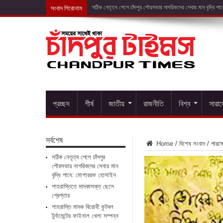
সংবাদ শিরোনাম
শাহরাস্তিতে মাদকাসক
প্রচ্ছদ
শীর্ষ
জাতীয়
রাজনীতি
বিশ্ব
সারা
সর্বশেষ
Home
/
বিশেষ সংবাদ
/
পারস্
সঠিক নেতৃত্ব পেলে চাঁদপুর
পৌরসভার নাগরিকদের সেবার মান
বৃদ্ধি পাবে: মোশাররফ হোসাইন
শাহরাস্তিতে মাদকাসক্ত ছেলে
গ্রেপ্তার
শাহরাস্তি মাদক বিরোধী ফুটবল
টুর্নামেন্টের ফাইনাল খেলা সম্পন্ন