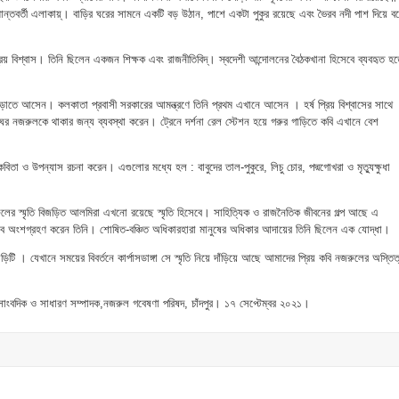
সীমান্তবর্তী এলাকায়্। বাড়ির ঘরের সামনে একটি বড় উঠান, পাশে একটা পুকুর রয়েছে এবং ভৈরব নদী পাশ দিয়ে ব
প্রিয় বিশ্বাস। তিনি ছিলেন একজন শিক্ষক এবং রাজনীতিবিদ্। স্বদেশী আন্দোলনের বৈঠকখানা হিসেবে ব্যবহৃত হ
াতে আসেন। কলকাতা প্রবাসী সরকারের আমন্ত্রণে তিনি প্রথম এখানে আসেন । হর্ষ প্রিয় বিশ্বাসের সাথে
ঘর নজরুলকে থাকার জন্য ব্যবস্থা করেন। ট্রেনে দর্শনা রেল স্টেশন হয়ে গরুর গাড়িতে কবি এখানে বেশ
িতা ও উপন্যাস রচনা করেন। এগুলোর মধ্যে হল : বাবুদের তাল-পুকুরে, লিচু চোর, পদ্মগোখরা ও মৃত্যুক্ষুধা
লের স্মৃতি বিজড়িত আলমিরা এখনো রয়েছে স্মৃতি হিসেবে। সাহিত্যিক ও রাজনৈতিক জীবনের গল্প আছে এ
াবে অংশগ্রহণ করেন তিনি। শোষিত-বঞ্চিত অধিকারহারা মানুষের অধিকার আদায়ের তিনি ছিলেন এক যোদ্ধা।
টি । যেখানে সময়ের বিবর্তনে কার্পাসডাঙ্গা সে স্মৃতি নিয়ে দাঁড়িয়ে আছে আমাদের প্রিয় কবি নজরুলের অস্তিত
সাংবদিক ও সাধারণ সম্পাদক,নজরুল গবেষণা পরিষদ, চাঁদপুর। ১৭ সেপ্টেম্বর ২০২১।