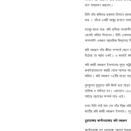
বলে সম্ভাষণ করতেন।
তিনি তাঁর কবিতায় ছদ্মনাম হিসাবে ব্য
যায় । তাঁকে একটি আঙ্গুর বাগানে সম
যতদূর জানা যায়- কবি হাফিজ তৎকালী
থেকেই কবিতা লিখতেন। তিনি একসময় ত
পাশাপাশি একজন প্রাথমিক বিদ্যালয় শ
কবি নজরুল তাঁর জীবন সম্পর্কে জেনে
উঠেছে তা প্রায় একই। এ জন্যই কবি
কবি কাজী নজরুল ইসলামের পুত্র অরিন
রুবাইয়াতগুলো করাচি থেকে আসার পর 
কবিতা। কবি নজরুল ৭৫টির মধ্যে অনু
বুলবুলের মৃত্যুতে কবি বিমর্ষ হয়ে পড়
হাফিজ ও মর্মাহত হন। এছাড়াও ১৯২১
পর্যায়ে প্রণয়ের সম্পর্ক গড়ে ওঠে।
তখন তিনি তারঁ নাম দেন তাঁর প্রিয় ক
জাতীয় কবি কাজী নজরুল ইসলাম। সূত্
চুয়াডাঙ্গার কার্পাসডাঙ্গায় কবি নজরুল
কার্পাসডাঙ্গা হল চুয়াডাঙ্গা জেলার দ