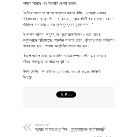
আমলে নিয়েছে এই উদ্যোগ নেওয়া হয়েছে।
“অভিযোগগুলোকে আমরা অত্যন্ত গুরুত্ব দিচ্ছি। সেজন্য একজন
পরিচালকের নেতৃত্বে তিন সদস্যের অনুসন্ধান কমিটি করা হয়েছে। কোনো
পরিচালক সাধারণত এ ধরণের অনুসন্ধানে যুক্ত হননা।”
মি কামাল জানান, অনুসন্ধান প্রয়োজনে বিদেশেও হতে পারে।
অনুসন্ধানে অভিযোগের প্রাথমিক সত্যতা পেলে, পুলিশের কাছে অভিযোগ
দায়ের করা হবে। তারপর আনুষ্ঠানিক তদন্ত শুরু হবে।
বিদেশে অর্থ পাচারের এসব দলিল পানামা পেপারস ফাঁস হয়ে যাওয়ার
ঘটনায় বিশ্বজুড়ে আলোড়নের সৃষ্টি হয়।
নিউজ ডেস্ক : আপডেট ৫:০০ এএম, ০৩ মে ২০১৬, মঙ্গলবার
ডিএইচ
Previous:
হত্যার আগাম তথ্য দিন : যুক্তরাষ্ট্রকে স্বরাষ্ট্রমন্ত্রী
Next: