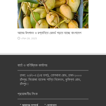
আমের উৎপাদন ও রপ্তানিতে রেকর্ড গড়তে যাচ্ছে বাংলাদেশ
এপ্রিল 28, 2025
বার্তা ও বাণিজ্যিক কার্যালয়
ঢাকা: ২৩/৩-এ (৩য় তলা), তোপখানা রোড, ঢাকা-১০০০
চাঁদপুর: ফিরোজা হাফেজ শান্তি নিকেতন, কুমিল্লা রোড,
চাঁদপুর।
প্রয়োজনীয় লিংক
*
আমাদের সম্পর্কে
*
যোগাযোগ