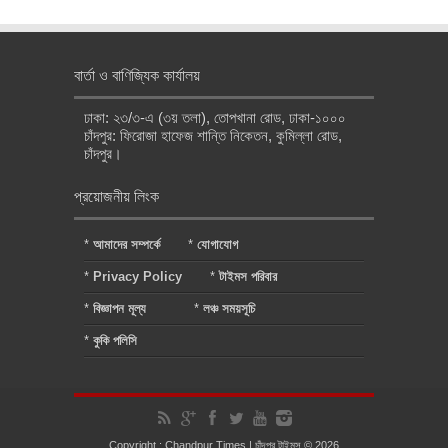
বার্তা ও বাণিজ্যিক কার্যালয়
ঢাকা: ২৩/৩-এ (৩য় তলা), তোপখানা রোড, ঢাকা-১০০০
চাঁদপুর: ফিরোজা হাফেজ শান্তি নিকেতন, কুমিল্লা রোড,
চাঁদপুর।
প্রয়োজনীয় লিংক
*
আমাদের সম্পর্কে
*
যোগাযোগ
*
Privacy Policy
*
টাইমস পরিবার
*
বিজ্ঞাপন মূল্য
*
লঞ্চ সময়সূচি
*
কুকি পলিসি
Copyright : Chandpur Times | চাঁদপুর টাইমস © 2026