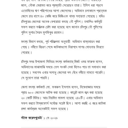
জাল, নৌকা মেরামত করে প্রস্ততি সেরেছেন তারা। ইলিশ ধরা পড়লে
এতোদিনের ঋণ পরিশোধের আশা জেলেদের। অভিযান চলাকালে প্রত্যেক
জেলে চার ধাপে ৪০ কেজি করে ভিজিএফ খাদ্য সহায়তা পেয়েছে। যদিও
চাঁদপুরের জেলেরা অনেক বেপরোয়া বলছে নৌ পুলিশ। তথাপিও কর্মসূচি
সফল করতে সর্বাত্মক চেষ্টা করা হয়েছে বলে জানান চাঁদপুর নৌ পুলিশের
পুলিশ সুপার সৈয়দ মুশফিকুর রহমান।
মৎস্য বিভাগ বলছে, পূর্ব পরিকল্পনা অনুযায়ী অভিযান বাস্তবায়ন করা
গেছে। নদীতে বিচরণ শেষে জাটকাগুলো নিরাপদে সাগর মোহনায় ফিরতে
পেরেছে।
চাঁদপুর সদর উপজেলা সিনিয়র মৎস্য কর্মকতার্ মির্জা ওমর ফারুক বলেন,
অভিযানের মাঝামাঝি সময়ে তেল সংকট দেখা দিলেও পরে তা সমাধান করা
হয়েছে। সবশেষ এবার অসাধু জেলেরা দল বেঁধে নদীতে নামতে পারেনি।
সে সুযোগ তারা পায়নি।
জেলা মৎস্য কর্মকর্তা মো. ফকরুল ইসলাম বলেন, নিষেধাজ্ঞার সময়ে
প্রায় ৬০০ জেলেকে আটক করা হয়েছে। কারেন্ট জাল জব্দ করা হয়েছে
২০ কোটি মিটার। আর নিয়মিত মামলা হয়েছে ২৪০টি। এবার অভিযান
সফল করতে টাস্কফোর্স সর্বোচ্চ সচেষ্ট ছিল। আশা করছি এ বছর জাটকা
রক্ষা কার্যক্রম অনেকটাই সফল হয়েছে।
স্টাফ করেসপন্ডেট
/ ১ মে ২০২৬