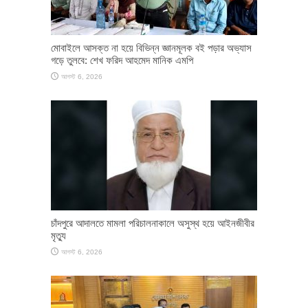
মোবাইলে আসক্ত না হয়ে বিভিন্ন জ্ঞানমূলক বই পড়ার অভ্যাস
গড়ে তুলবে: শেখ ফরিদ আহমেদ মানিক এমপি
আগস্ট 6, 2026
চাঁদপুরে আদালতে মামলা পরিচালনাকালে অসুস্থ হয়ে আইনজীবীর
মৃত্যু
আগস্ট 6, 2026