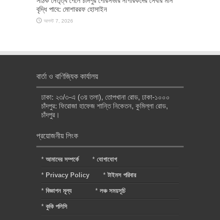
সঠিক নেতৃত্ব পেলে চাঁদপুর পৌরসভার নাগরিকদের সেবার মান
বৃদ্ধি পাবে: মোশাররফ হোসাইন
আগস্ট 7, 2026
বার্তা ও বাণিজ্যিক কার্যালয়
ঢাকা: ২৩/৩-এ (৩য় তলা), তোপখানা রোড, ঢাকা-১০০০
চাঁদপুর: ফিরোজা হাফেজ শান্তি নিকেতন, কুমিল্লা রোড,
চাঁদপুর।
প্রয়োজনীয় লিংক
*
আমাদের সম্পর্কে
*
যোগাযোগ
*
Privacy Policy
*
টাইমস পরিবার
*
বিজ্ঞাপন মূল্য
*
লঞ্চ সময়সূচি
*
কুকি পলিসি