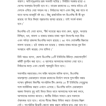
খারাপ। আইনশৃঙ্খলার চরম অবনতি ঘটেছে। নির্বাচিত সরকার ছাড়া এ
দেশের অবস্থার উন্নতি হবে না। তারেক রহমানের ৩১ দফার বাইরে এই
দেশকে এগিয়ে নেয়া সম্ভব নয়। নির্বাচনের আগে এমন কিছু করা যাবে না
যাতে দলের ভাবমূর্তি নষ্ট হয়। কিছু রাজনৈতিক দল বিএনপির কী কী ভুল
রয়েছে তা নিয়ে মিথ্যা প্রচারণায় ব্যস্ত রয়েছে। তাই সতর্ক থাকত
হবে।’
বিএনপির এই নেতা বলেন, ‘দীর্ঘ সতেরো বছর নানা জেল, জুলুম, অন্যায়
নিপিড়ন, গুম, মামলা ও হাজার হাজার তাজা প্রাণ উৎসর্গের মধ্য দিয়ে
এখন পর্যন্ত রাজপথ বিএনপির দখলে রয়েছে। ৬৫ লাখ নেতাকর্মীর বিরুদ্ধে
মামলা হয়েছে। দুই হাজার গুম হয়েছে। হাজার হাজর মায়ের বুক বিনা
অপরাধে খালি করেছে শেখ হাসিনা।’
তিনি আরও বলেন, জেলা বিএনপির ১৫টি ইউনিটের বিভিন্ন মেয়াদোত্তীর্ণ
কমিটি পুনর্গঠন করা হবে। এ ব্যাপারে আপনাদের মতামত নেয়া হবে।
নির্বাচনের জন্য এখন থেকেই প্রস্তুতি নিতে হবে।
সভাপতির বক্তব্যের শেখ ফরিদ আহমেদ মানিক বলেন, বিএনপির
ভারপ্রাপ্ত চেয়ারম্যান তারেক রহমানের নির্দেশে দলকে সুসংগঠিত করার
লক্ষ্যে কুমিল্লা বিভাগীয় সাংগঠনিক টিম জেলার ১৫ টি ইউনিটের নেতৃবৃন্দের
সঙ্গে মতবিনিময় করতে এখানে এসেছে। বিএনপির ভাইস চেয়ারম্যান
বরকত উল্লাহ বুলু ভাই ভিন্ন ভিন্ন ভাবে আপনাদের সঙ্গে কথা বলবে,
আপনাদের মতামত জানবে। জাতীয় নির্বাচন সামনে রেখে সকলকে
ঐক্যবদ্ধ হতে হবে। ধানের শীষের বিজয় নিশ্চিত করতে ঐক্যের বিকল্প
নেই। সাংগঠনিক বিরোধী কোনো কাজ করলে কাউকে ছাড় দেয়া হবে না।