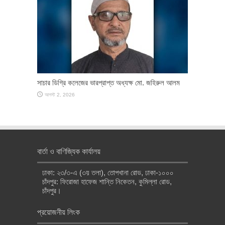
সাচার ডিগ্রি কলেজের ভারপ্রাপ্ত অধ্যক্ষ মো. জহিরুল আলম
আগস্ট 2, 2026
বার্তা ও বাণিজ্যিক কার্যালয়
ঢাকা: ২৩/৩-এ (৩য় তলা), তোপখানা রোড, ঢাকা-১০০০
চাঁদপুর: ফিরোজা হাফেজ শান্তি নিকেতন, কুমিল্লা রোড,
চাঁদপুর।
প্রয়োজনীয় লিংক