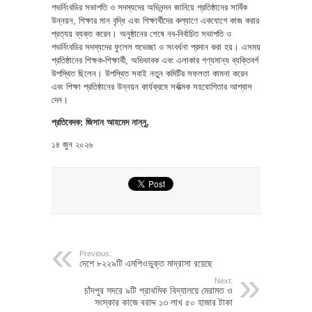
গভর্নিংবডির সভাপতি ও সদস্যদের অভিনন্দন জানিয়ে প্রতিষ্ঠানের সার্বিক
উন্নয়ন, শিক্ষার মান বৃদ্ধি এবং শিক্ষার্থীদের কল্যাণে একযোগে কাজ করার
প্রত্যয় ব্যক্ত করেন। অনুষ্ঠানের শেষে নব-নির্বাচিত সভাপতি ও
গভর্নিংবডির সদস্যদের ফুলেল শুভেচ্ছা ও সংবর্ধনা প্রদান করা হয়। এসময়
প্রতিষ্ঠানের শিক্ষক-শিক্ষার্থী, অভিভাবক এবং এলাকার গণ্যমান্য ব্যক্তিবর্গ
উপস্থিত ছিলেন। উপস্থিত সবাই নতুন কমিটির সফলতা কামনা করেন
এবং শিক্ষা প্রতিষ্ঠানের উন্নয়ন কার্যক্রমে সর্বাত্মক সহযোগিতার আশ্বাস
দেন।
প্রতিবেদক: জিসান আহমেদ নান্নু,
১৪ জুন ২০২৬
Previous:
দেশে ৮২২৯টি এমপিওভুক্ত মাদ্রাসা রয়েছে
Next:
চাঁদপুর সদরে ৯টি প্রাথমিক বিদ্যালয়ে মেরামত ও
সংস্কার কাজে বরাদ্দ ১৩ লাখ ৫০ হাজার টাকা