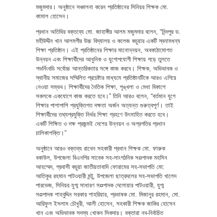
মজুমদার। অনুষ্ঠানে সঞ্চালনা করেন প্রতিষ্ঠানের সিনিয়র শিক্ষক মো.
কামাল হোসেন।
প্রধান অতিথির বক্তব্যে মো. জাহাঙ্গীর আলম মজুমদার বলেন, “নিন্দপুর ড.
মহীউদ্দীন খান আলমগীর উচ্চ বিদ্যালয় ও কলেজ কচুয়ার একটি স্বনামধন্য
শিক্ষা প্রতিষ্ঠান। এই প্রতিষ্ঠানের শিক্ষার মানোন্নয়ন, অবকাঠামোগত
উন্নয়ন এবং শিক্ষার্থীদের আধুনিক ও যুগোপযোগী শিক্ষায় গড়ে তুলতে
গভর্নিংবডি সর্বোচ্চ আন্তরিকতার সঙ্গে কাজ করবে। শিক্ষক, অভিভাবক ও
স্থানীয় সমাজের সম্মিলিত প্রচেষ্টার মাধ্যমে প্রতিষ্ঠানটিকে আরও এগিয়ে
নেওয়া সম্ভব। শিক্ষার্থীদের নৈতিক শিক্ষা, শৃঙ্খলা ও মেধা বিকাশে
সকলকে একযোগে কাজ করতে হবে।” তিনি আরও বলেন, “বর্তমান যুগে
শিক্ষার পাশাপাশি প্রযুক্তিগত দক্ষতা অর্জন অত্যন্ত গুরুত্বপূর্ণ। তাই
শিক্ষার্থীদের তথ্যপ্রযুক্তি নির্ভর শিক্ষা গ্রহণে উৎসাহিত করতে হবে।
একটি শিক্ষিত ও দক্ষ প্রজন্মই দেশের উন্নয়ন ও অগ্রগতির প্রধান
চালিকাশক্তি।”
অনুষ্ঠানে আরও বক্তব্য রাখেন সহকারী প্রধান শিক্ষক মো. ফারুক
বকাউল, উপজেলা বিএনপির সাবেক সহ-সাংগঠনিক স¤পাদক মহসিন
আহম্মেদ, প্রবাসী কচুয়া জাতীয়তাবাদি ফোরামের সহ-সভাপতি মো:
আতিকুর রহমান পাটওয়ারী মন্টু, উপজেলা ছাত্রদলের সহ-সভাপতি খালেদ
পারভেজ, সিনিয়র যুগ্ম সাধারণ স¤পাদক দেলোয়ার পাটওয়ারী, যুগ্ম
স¤পাদক শাহবুদ্দিন সরকার শাহরিয়ার, প্রভাষক মো. মিজানুর রহমান, মো.
আরিফুল ইসলাম চৌধুরী, আলী হোসেন, সহকারী শিক্ষক জাকির হোসেন
খান এবং অভিভাবক সদস্য খোকন সিকদার। বক্তারা নব-নির্বাচিত