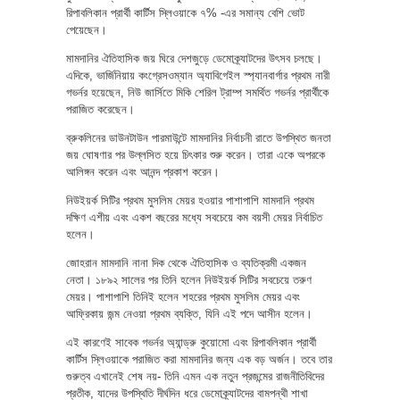
রিপাবলিকান প্রার্থী কার্টিস স্লিওয়াকে ৭% -এর সমান্য বেশি ভোট
পেয়েছেন।
মামদানির ঐতিহাসিক জয় ঘিরে দেশজুড়ে ডেমোক্র্যাটদের উৎসব চলছে।
এদিকে, ভার্জিনিয়ায় কংগ্রেসওম্যান অ্যাবিগেইল স্প্যানবার্গার প্রথম নারী
গভর্নর হয়েছেন, নিউ জার্সিতে মিকি শেরিল ট্রাম্প সমর্থিত গভর্নর প্রার্থীকে
পরাজিত করেছেন।
ব্রুকলিনের ডাউনটাউন পারমাউন্টে মামদানির নির্বাচনী রাতে উপস্থিত জনতা
জয় ঘোষণার পর উল্লসিত হয়ে চিৎকার শুরু করেন। তারা একে অপরকে
আলিঙ্গন করেন এবং আনন্দ প্রকাশ করেন।
নিউইয়র্ক সিটির প্রথম মুসলিম মেয়র হওয়ার পাশাপাশি মামদানি প্রথম
দক্ষিণ এশীয় এবং একশ বছরের মধ্যে সবচেয়ে কম বয়সী মেয়র নির্বাচিত
হলেন।
জোহরান মামদানি নানা দিক থেকে ঐতিহাসিক ও ব্যতিক্রমী একজন
নেতা। ১৮৯২ সালের পর তিনি হলেন নিউইয়র্ক সিটির সবচেয়ে তরুণ
মেয়র। পাশাপাশি তিনিই হলেন শহরের প্রথম মুসলিম মেয়র এবং
আফ্রিকায় জন্ম নেওয়া প্রথম ব্যক্তি, যিনি এই পদে আসীন হলেন।
এই কারণেই সাবেক গভর্নর অ্যান্ড্রু কুয়োমো এবং রিপাবলিকান প্রার্থী
কার্টিস স্লিওয়াকে পরাজিত করা মামদানির জন্য এক বড় অর্জন। তবে তার
গুরুত্ব এখানেই শেষ নয়- তিনি এমন এক নতুন প্রজন্মের রাজনীতিবিদের
প্রতীক, যাদের উপস্থিতি দীর্ঘদিন ধরে ডেমোক্র্যাটদের বামপন্থী শাখা