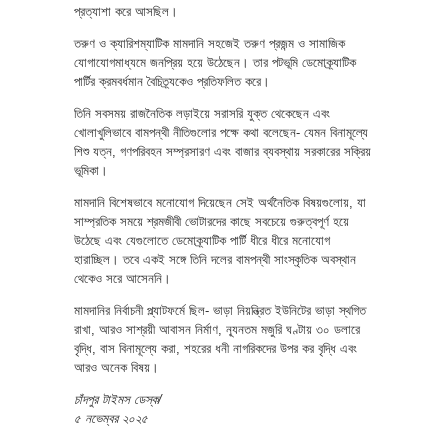
প্রত্যাশা করে আসছিল।
তরুণ ও ক্যারিশম্যাটিক মামদানি সহজেই তরুণ প্রজন্ম ও সামাজিক
যোগাযোগমাধ্যমে জনপ্রিয় হয়ে উঠেছেন। তার পটভূমি ডেমোক্র্যাটিক
পার্টির ক্রমবর্ধমান বৈচিত্র্যকেও প্রতিফলিত করে।
তিনি সবসময় রাজনৈতিক লড়াইয়ে সরাসরি যুক্ত থেকেছেন এবং
খোলাখুলিভাবে বামপন্থী নীতিগুলোর পক্ষে কথা বলেছেন- যেমন বিনামূল্যে
শিশু যত্ন, গণপরিবহন সম্প্রসারণ এবং বাজার ব্যবস্থায় সরকারের সক্রিয়
ভূমিকা।
মামদানি বিশেষভাবে মনোযোগ দিয়েছেন সেই অর্থনৈতিক বিষয়গুলোয়, যা
সাম্প্রতিক সময়ে শ্রমজীবী ভোটারদের কাছে সবচেয়ে গুরুত্বপূর্ণ হয়ে
উঠেছে এবং যেগুলোতে ডেমোক্র্যাটিক পার্টি ধীরে ধীরে মনোযোগ
হারাচ্ছিল। তবে একই সঙ্গে তিনি দলের বামপন্থী সাংস্কৃতিক অবস্থান
থেকেও সরে আসেননি।
মামদানির নির্বাচনী প্ল্যাটফর্মে ছিল- ভাড়া নিয়ন্ত্রিত ইউনিটের ভাড়া স্থগিত
রাখা, আরও সাশ্রয়ী আবাসন নির্মাণ, ন্যূনতম মজুরি ঘণ্টায় ৩০ ডলারে
বৃদ্ধি, বাস বিনামূল্যে করা, শহরের ধনী নাগরিকদের উপর কর বৃদ্ধি এবং
আরও অনেক বিষয়।
চাঁদপুর টাইমস ডেস্ক/
৫ নভেম্বর ২০২৫