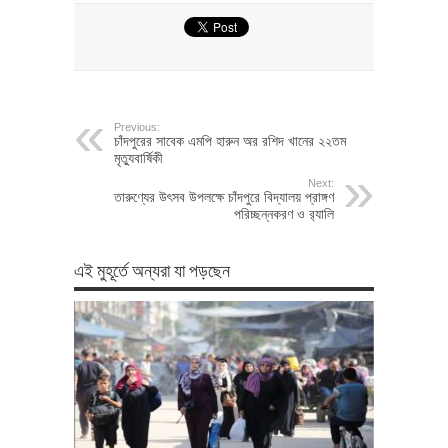
Previous:
চাঁদপুরের সাবেক এমপি হারুন অর রশিদ খানের ২২তম
মৃত্যুবার্ষিকী
Next:
তারুণ্যের উৎসব উপলক্ষে চাঁদপুরে বিদ্যালয় প্রাঙ্গণ
পরিচ্ছন্নকরণ ও র‍্যালি
এই মুহূর্তে অন্যরা যা পড়ছেন