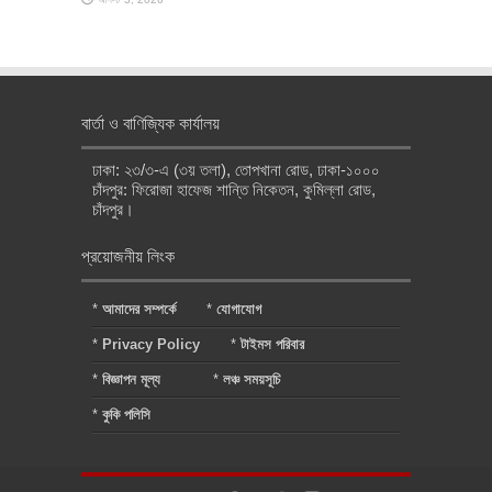
বার্তা ও বাণিজ্যিক কার্যালয়
ঢাকা: ২৩/৩-এ (৩য় তলা), তোপখানা রোড, ঢাকা-১০০০
চাঁদপুর: ফিরোজা হাফেজ শান্তি নিকেতন, কুমিল্লা রোড,
চাঁদপুর।
প্রয়োজনীয় লিংক
*
আমাদের সম্পর্কে
*
যোগাযোগ
*
Privacy Policy
*
টাইমস পরিবার
*
বিজ্ঞাপন মূল্য
*
লঞ্চ সময়সূচি
*
কুকি পলিসি