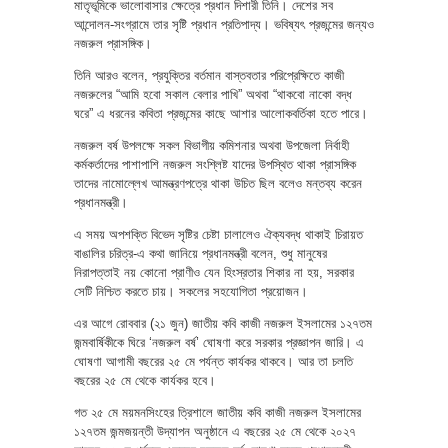
মাতৃভূমিকে ভালোবাসার ক্ষেত্রে প্রধান দিশারী তিনি। দেশের সব
আন্দোলন-সংগ্রামে তার সৃষ্টি প্রধান প্রতিপাদ্য। ভবিষ্যৎ প্রজন্মের জন্যও
নজরুল প্রাসঙ্গিক।
তিনি আরও বলেন, প্রযুক্তির বর্তমান বাস্তবতার পরিপ্রেক্ষিতে কাজী
নজরুলের “আমি হবো সকাল বেলার পাখি” অথবা “থাকবো নাকো বদ্ধ
ঘরে” এ ধরনের কবিতা প্রজন্মের কাছে আশার আলোকবর্তিকা হতে পারে।
নজরুল বর্ষ উপলক্ষে সকল বিভাগীয় কমিশনার অথবা উপজেলা নির্বাহী
কর্মকর্তাদের পাশাপাশি নজরুল সংশ্লিষ্ট যাদের উপস্থিত থাকা প্রাসঙ্গিক
তাদের নামোল্লেখ আমন্ত্রণপত্রে থাকা উচিত ছিল বলেও মন্তব্য করেন
প্রধানমন্ত্রী।
এ সময় অপশক্তি বিভেদ সৃষ্টির চেষ্টা চালালেও ঐক্যবদ্ধ থাকাই চিরায়ত
বাঙালির চরিত্র-এ কথা জানিয়ে প্রধানমন্ত্রী বলেন, শুধু মানুষের
নিরাপত্তাই নয় কোনো প্রাণীও যেন হিংস্রতার শিকার না হয়, সরকার
সেটি নিশ্চিত করতে চায়। সকলের সহযোগিতা প্রয়োজন।
এর আগে রোববার (২১ জুন) জাতীয় কবি কাজী নজরুল ইসলামের ১২৭তম
জন্মবার্ষিকীকে ঘিরে ‘নজরুল বর্ষ’ ঘোষণা করে সরকার প্রজ্ঞাপন জারি। এ
ঘোষণা আগামী বছরের ২৫ মে পর্যন্ত কার্যকর থাকবে। আর তা চলতি
বছরের ২৫ মে থেকে কার্যকর হবে।
গত ২৫ মে ময়মনসিংহের ত্রিশালে জাতীয় কবি কাজী নজরুল ইসলামের
১২৭তম জন্মজয়ন্তী উদ্‌যাপন অনুষ্ঠানে এ বছরের ২৫ মে থেকে ২০২৭