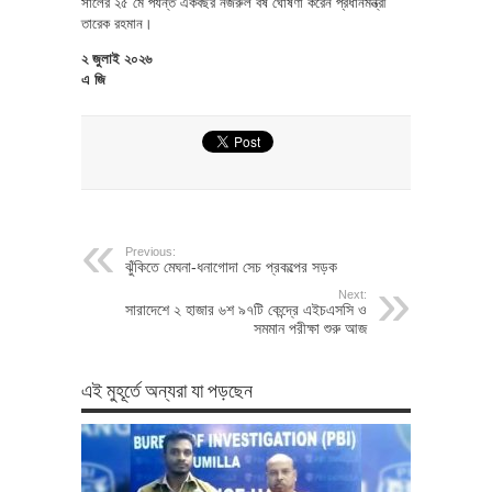
সালের ২৫ মে পর্যন্ত একবছর নজরুল বর্ষ ঘোষণা করেন প্রধানমন্ত্রী
তারেক রহমান।
২ জুলাই ২০২৬
এ জি
Previous:
ঝুঁকিতে মেঘনা-ধনাগোদা সেচ প্রকল্পের সড়ক
Next:
সারাদেশে ২ হাজার ৬শ ৯৭টি কেন্দ্রে এইচএসসি ও
সমমান পরীক্ষা শুরু আজ
এই মুহূর্তে অন্যরা যা পড়ছেন