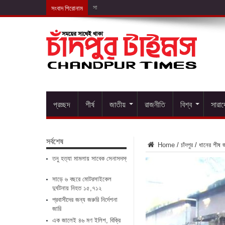
সংবাদ শিরোনাম
সাড়ে ৬ বছরে মোটরসাইকেল
প্রচ্ছদ
শীর্ষ
জাতীয়
রাজনীতি
বিশ্ব
সারা
সর্বশেষ
Home
/
চাঁদপুর
/
ধানের শীষ জন
তনু হত্যা মামলায় সাবেক সেনাসদস্য ফের গ্রেপ্তার
সাড়ে ৬ বছরে মোটরসাইকেল
দুর্ঘটনায় নিহত ১৫,৭১২
প্রবাসীদের জন্য জরুরি নির্দেশনা
জারি
এক জালেই ৪৬ মণ ইলিশ, বিক্রি