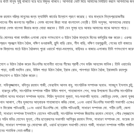
ার্তা মানুষ সুষ্ঠু থাকতে ঘরে ঘরে বিষুদ্ধ থাকবে। আপনারা ভোট দিয়ে আমাদের নির্বাচিত করলে আপনাদের জন
রহমান দরিদ্র মানুষের জন্য ফ্যামিলি কার্ডের উদ্যোগ গ্রহণ করেছে। যার মাধ্যমে নিত্যপ্রয়োজনীয়
 ধানের শীষ জনগণের প্রতীক। বেগম খালেদা জিয়া সারা বাংলাদেশ নেত্রী। তিনি অসুস্থ, আপনাদের দোয়ায়
ারা বেগম খালেদা জিয়ার জন্য দোয়া করবেন। তিনি যেন সুস্থ হয়ে আবার আমাদের মাঝে আসতে পারে।
ডের ষোলঘর পাকা মসজিদ এলাকা থেকে গণসংযোগ ও উঠান বৈঠক মাধ্যমে দিনের কর্মসূচির শুরু করেন। এরপর
্রয়ন প্রকল্পে উঠান বৈঠক, দক্ষিণ গুনরাজদী, মুন্সি বাড়ি রোড, শীল বাড়ি, দক্ষিণ তরপুরচন্ডী, শেখের হাট বাজারে
থমিক বিদ্যালয় মাঠে উঠান বৈঠকসহ পুরো ওয়ার্ডে পাড়া-মহল্লায়, বাড়িঘর ও বাজার এলাকায় তিনি গণসংযোগ করে
যোগ ও উঠান বৈঠক করেন বিএনপির মনোনীত ধানের শীষের প্রার্থী শেখ ফরিদ আহমেদ মানিক। তিনি ওয়ার্ডের
ত পাড়া, হাজী মহসিন রোড, উকিল পাড়া উঠান বৈঠক, ট্রাক রোড, পালপাড়া উঠান বৈঠক, ট্রাকঘাট৷ রহমপুর
গণসংযোগ ও উঠান বৈঠক করেন।
 সফিকুজ্জামান, খলিলুর রহমান গাজী, ফেরদৌস আলম বাবু, সাংগঠনিক সম্পাদক অ্যাড. সামছুল ইসলাম মন্টু,
. হারুনুর রশীদ, সাংগঠনিক সম্পাদক শরীফ উদ্দিন পলাশ, শাহাজালাল শেখ, সদর উপজেলা বিএনপির সাংগঠনিক
মহিলা দলের সাধারণ সম্পাদক অ্যাড. শিরিন সুলতানা মুক্তা, সহ-সভাপতি অ্যাড. কোহিনূর বেগম, জেলা যুবদ
ন খান আকাশ, পৌর যুবদলের আহ্বায়ক শাহাজাহান কবির খোকা, ১৩নং ওয়ার্ড বিএনপির সভাপতি সভাপতি একে
ন ফিরোজ পাটওয়ারী, ১০নং ওয়ার্ড বিএনপির মো. হাবিব পাটওয়ারী, সাধারণ সম্পাদক মো. শহীদ ঢালী, জেলা
, সাধারণ সম্পাদক ইসমাইল হোসেন পাটওয়ারী, সাংগঠনিক সম্পাদক জিয়াউর রহমান সোহাগ, পৌর স্বেচ্ছাস
্য সচিব মনির হোসেন মুন্না, পৌর ছাত্রদলের সভাপতি আশিকুর রহমান শিপন, সাধারণ সম্পাদক মো. ফয়েজ ঢা
র্দার, সাধারণ সম্পাদক নূর মোহাম্মদ রনি, ওয়ার্ড ছাত্রদল সভাপতি মোহন গাজী, সাধারণ সম্পাদক শামীম গাজী
নের শতাধিক নেতা-কর্মীরা।