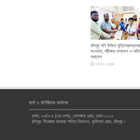
চাঁদপুর গণি উবিতে বৃত্তিপ্রাপ্তদের
সংবর্ধনা, পরীক্ষার ফলাফল ও অভ
সমাবেশ
আগস্ট 6, 2026
বার্তা ও বাণিজ্যিক কার্যালয়
ঢাকা: ২৩/৩-এ (৩য় তলা), তোপখানা রোড, ঢাকা-১০০০
চাঁদপুর: ফিরোজা হাফেজ শান্তি নিকেতন, কুমিল্লা রোড, চাঁদপুর।