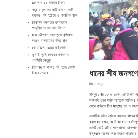
৪৮ লাখ ৫০ হাজার টাকায়
কচুয়ায় কৃষকের লাউ বাগান কেটে
তছনছ, নষ্ট হয়েছে ৫ শতাধিক লাউ
শিক্ষাঙ্গন বদলাচ্ছে ব্যাকবোন
প্রযুক্তি ও আস্থার মিশেল
ঢাকা-চট্টগ্রাম মহাসড়কে কুমিল্লা
অংশে যানবাহনের তীব্র চাপ
কে হচ্ছেন ২৩তম রাষ্ট্রপতি
জুলাই স্মৃতি জাদুঘর পরিদর্শনে
এনসিপি নেতৃবৃন্দ
হিমাগার না থাকায় নষ্ট হচ্ছে কোটি
ধানের শীষ জনগণের 
টাকার পেয়ারা
in
চাঁদপুর
চাঁদপুর পৌর ১৩ ও ১০নং ওয়ার্ড ব্যা
সভাপতি শেখ ফরিদ আহমেদ মানিক। গতকা
থেকে বাড়িতে ছিল মানুষের ঢল ও উৎ
একাধিক উঠান বৈঠকে বক্তব্য রাখেন 
বক্তব্যে বলেন, আমি আপনাদের চাঁদপুরে
একটি ভোট চাই। আপনাদের আশপাশে য
উন্নয়নে অনেক কাজ করতে পারবো। আ