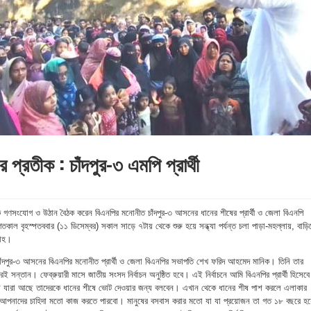
প্রতীক : চাঁদপুর-৩ এমপি প্রার্থী
পক গণসংযোগ ও উঠান বৈঠক করেন বিএনপির মনোনীত চাঁদপুর-৩ আসনের ধানের শীষের প্রার্থী ও জেলা বিএনপি
ল বৃহস্পতববার (১১ ডিসেম্বর) সকাল সাড়ে ৭টায় থেকে শুরু হয়ে সন্ধ্যা পর্যন্ত চলা পাড়া-মহল্লায়, বাড়ি
সাহ।
চাঁদপুর-৩ আসনের বিএনপির মনোনীত প্রার্থী ও জেলা বিএনপির সভাপতি শেখ ফরিদ আহমেদ মানিক। তিনি তার
ই সন্তান। ফেব্রুয়ারী মাসে জাতীয় সংসদ নির্বাচন অনুষ্ঠিত হবে। এই নির্বাচনে আমি বিএনপির প্রার্থী হিসেবে
ারা আছে তাদেরকে ধানের শীষে ভোট দেওয়ার জন্য বলবেন। এখান থেকে ধানের শীষ পাশ করলে এলাকার
পনাদের চাহিদা মতো কাজ করতে পারবো। মানুষের বসবাস করার মতো যা যা প্রয়োজন তা গত ১৮ বছরে হয়