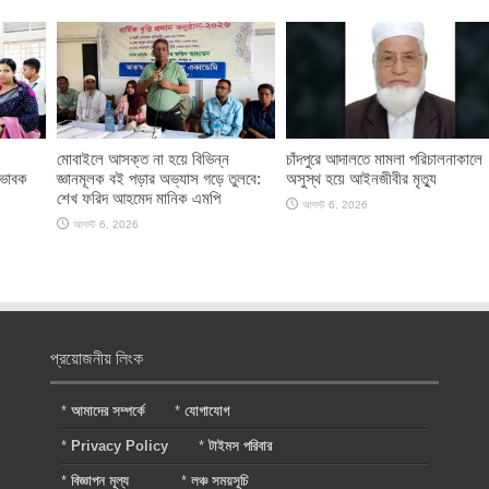
মোবাইলে আসক্ত না হয়ে বিভিন্ন
চাঁদপুরে আদালতে মামলা পরিচালনাকালে
িভাবক
জ্ঞানমূলক বই পড়ার অভ্যাস গড়ে তুলবে:
অসুস্থ হয়ে আইনজীবীর মৃত্যু
শেখ ফরিদ আহমেদ মানিক এমপি
আগস্ট 6, 2026
আগস্ট 6, 2026
প্রয়োজনীয় লিংক
*
আমাদের সম্পর্কে
*
যোগাযোগ
*
Privacy Policy
*
টাইমস পরিবার
*
বিজ্ঞাপন মূল্য
*
লঞ্চ সময়সূচি