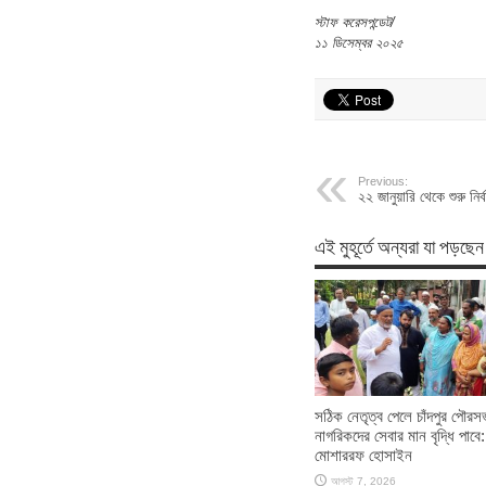
স্টাফ করেসপন্ডেট/
১১ ডিসেম্বর ২০২৫
Previous:
২২ জানুয়ারি থেকে শুরু নির্
এই মুহূর্তে অন্যরা যা পড়ছেন
সঠিক নেতৃত্ব পেলে চাঁদপুর পৌরস
নাগরিকদের সেবার মান বৃদ্ধি পাবে:
মোশাররফ হোসাইন
আগস্ট 7, 2026