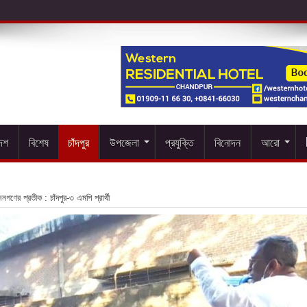
দেশ
বিশেষ
চাঁদপুর
উপজেলা
প্রযুক্তি
বিনোদন
আরো
গণের প্রতীক : চাঁদপুর-৩ এমপি প্রার্থী