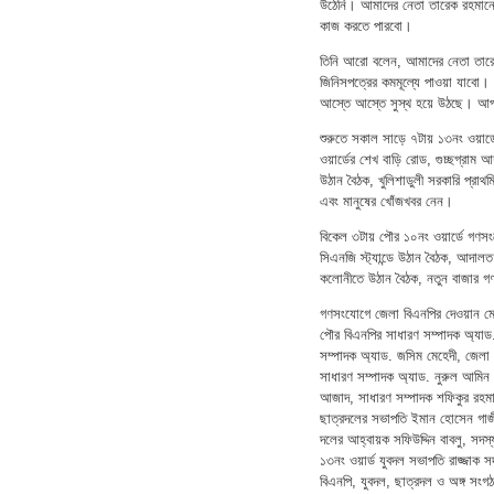
উঠেনি। আমাদের নেতা তারেক রহমানের ব
কাজ করতে পারবো।
তিনি আরো বলেন, আমাদের নেতা তারেক 
জিনিসপত্রের কমমূল্যে পাওয়া যাবো।
আস্তে আস্তে সুস্থ হয়ে উঠছে। আপন
শুরুতে সকাল সাড়ে ৭টায় ১৩নং ওয়ার্
ওয়ার্ডের শেখ বাড়ি রোড, গুচ্ছগ্রাম আশ
উঠান বৈঠক, খুলিশাডুলী সরকারি প্রা
এবং মানুষের খোঁজখবর নেন।
বিকেল ৩টায় পৌর ১০নং ওয়ার্ডে গণসং
সিএনজি স্ট্যান্ডে উঠান বৈঠক, আদাল
কলোনীতে উঠান বৈঠক, নতুন বাজার 
গণসংযোগে জেলা বিএনপির দেওয়ান মো.
পৌর বিএনপির সাধারণ সম্পাদক অ্যাড
সম্পাদক অ্যাড. জসিম মেহেদী, জেলা 
সাধারণ সম্পাদক অ্যাড. নুরুল আমি
আজাদ, সাধারণ সম্পাদক শফিকুর রহমা
ছাত্রদলের সভাপতি ইমান হোসেন গাজী
দলের আহ্বায়ক সফিউদ্দিন বাবলু, সদস
১৩নং ওয়ার্ড যুবদল সভাপতি রাজ্জাক স
বিএনপি, যুবদল, ছাত্রদল ও অঙ্গ সংগঠ