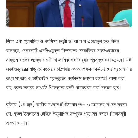
শিক্ষা এবং প্রাথমিক ও গণশিক্ষা মন্ত্রী ড. আ ন ম এহছানুল হক মিলন
বলেছেন, বেসরকারি এমপিওভুক্ত শিক্ষকদের স্বয়ংক্রিয় সফটওয়্যারের
মাধ্যমে বদলির লক্ষ্যে একটি ডায়নামিক সফটওয়্যার প্রস্তুত করা হয়েছে। এই
সফটওয়্যারের মাধ্যমে বর্তমানে মাঠপর্যায় থেকে শিক্ষক-কর্মচারীদের প্রয়োজনীয়
তথ্য সংগ্রহ ও ডাটাবেইস প্রস্তুতের কার্যক্রম চলমান রয়েছে। আশা করা
যায়, দ্রুত সময়ের মধ্যেই শিক্ষকদের বদলি বাস্তবায়ন করা সম্ভব হবে।
রবিবার (১৪ জুন) জাতীয় সংসদে চাঁপাইনবাবগঞ্জ- ৩ আসনের সংসদ সদস্য
মো. নূরুল ইসলামের টেবিলে উত্থাপিত সম্পূরক প্রশ্নের জবাবে শিক্ষামন্ত্রী
একথা জানান।