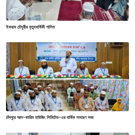
ইকরাম চৌধুরীর মৃত্যুবার্ষিকী পালিত
চাঁদপুরে আল-কারিম হাউজিং লিমিটেড-এর বার্ষিক সাধারণ সভা