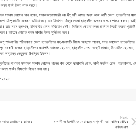
ত কলম মার্কা বিজয় লাভ করবে।
্পাদক সাদ্দাম হোসেন খান বলেন, সমাজকল্যাণমন্ত্রী ডাঃ দীপু মনি আপার জন্য আজ আমি জেলা ছাত্রলীগের সাধ
 আপা চাঁদপুরবাসীর একজন অভিভাবক। তার নির্দেশনা চাঁদপুর জেলা ছাত্রলীগ অক্ষরে অক্ষরে পালন করবে। আই
া। তার নামে ভূমদখল, চাঁদাবাজির কোন অভিযোগ নেই। নির্বাচনে দোয়াত কলম মার্কাকে বিজয়ী করতে প্রতিটি
 করবে। তাহলে দোয়াত কলম মার্কার বিজয় সুনিশ্চিত হবে।
ি অপু পাটওয়ারীর পরিচালনায় জেলা ছাত্রলীগের সহ-সভাপতি রিয়াজ আহমেদ পাবেল, সদর উপজেলা ছাত্রলীগের
ঁদপুর সরকারী কলেজ ছাত্রলীগের সভাপতি সোহেল হোসেন, ছাত্রলীগ নেতা মেহেদী হাসান, ইসমাইল হোসেন,
অন্যান্য নেতৃবৃন্দরা উপস্থিত ছিলেন।
্রলীগের সাধারণ সম্পাদক সাদ্দাম হোসেন খানের পক্ষ থেকে ছায়াবানি রোড, হাজী মহসিন রোড, নতুনবাজার, 
ত কলম মার্কার লিফলেট বিতরণ করা হয়।
মে ২০২৪
Next:
ক জামে মসজিদের কাজের
বাগাদী ও মৈশাদীতে চেয়ারম্যান প্রার্থী মো. রাকিব মাঝির
গণসংযোগ