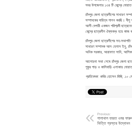
সদর উপজেলার ১৩৪ টি কেন্দ্রে দোয়া
চাঁদপুর জেলা ছাত্রলীগের সাধারণ সম
সম্পাদকের দায়িত্ব পালন করছি। দীপু
আলী বেপারী একজন পরিশ্রমী ছাত্রনেত
কেন্দ্রে ছাত্রলীগ ঐক্যবদ্ধ হয়ে কাজ
চাঁদপুর জেলা ছাত্রলীগের সহ-সভাপত
সাধারণ সম্পাদক আল হেলাল ইনু, চা
অনিক সরকার, আরাফাত সানি, আশিকসহ 
আলোচনা সভা শেষে চাঁদপুর জেলা ছাত
পুকুর পাড় ও কালিবাড়ি এলাকায় দোয়া
প্রতিবেদক: কবির হোসেন মিজি, ১০ 
Previous:
পালাখাল হযরত ওমর ফারু
ভিত্তি প্রস্তর উদ্বোধন