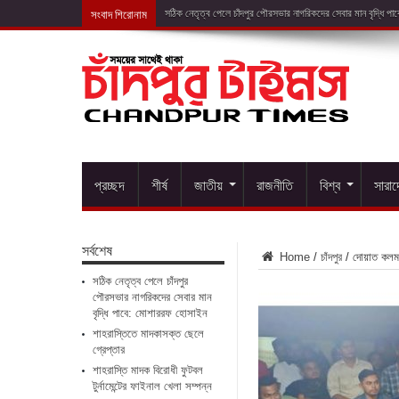
সংবাদ শিরোনাম
শাহরাস্তি
প্রচ্ছদ
শীর্ষ
জাতীয়
রাজনীতি
বিশ্ব
সারা
সর্বশেষ
Home
/
চাঁদপুর
/
দোয়াত কলম 
সঠিক নেতৃত্ব পেলে চাঁদপুর
পৌরসভার নাগরিকদের সেবার মান
বৃদ্ধি পাবে: মোশাররফ হোসাইন
শাহরাস্তিতে মাদকাসক্ত ছেলে
গ্রেপ্তার
শাহরাস্তি মাদক বিরোধী ফুটবল
টুর্নামেন্টের ফাইনাল খেলা সম্পন্ন