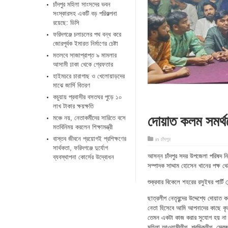
চাঁদপুর মহিলা সাংসদের ভবন
সংস্কারসহ একটি বড় পরিকল্পনা
রয়েছে: ডিসি
ফরিদগঞ্জে চলাচলের পথ বন্ধ করে
জোরপূর্বক ইমারত নির্মাণের চেষ্টা
মতলবে সাজাপ্রাপ্ত ৯ মামলার
আসামী ঢাকা থেকে গ্রেফতার
হাইমচরে চারাগাছ ও খেলোয়াড়দের
মাঝে জার্সি বিতরণ
কচুয়ায় প্রবাসীর বসতঘর পুড়ে ১০
লাখ টাকার ক্ষয়ক্ষতি
দোয়াত কলম সমর্
মঞ্চে নয়, নেতাকর্মীদের সারিতে বসে
মতবিনিময় করলেন শিক্ষামন্ত্রী
​বাস্তব জীবনে প্রয়োগই প্রশিক্ষণের
in
চাঁদপুর
সার্থকতা, ফরিদগঞ্জে দুর্যোগ
আসন্ন চাঁদপুর সদর উপজেলা পরিষদ নির্
ব্যবস্থাপনা কোর্সের উদ্বোধন
সম্পাদক সাদ্দাম হোসেন খানের পক্ষ
শুক্রবার বিকেলে শহরের রসুইঘর পার্টি 
ছাত্রলীগ নেতৃবৃন্দের উদ্দেশ্যে দো
নেতা হিসেবে আমি আপনাদের কাছে কৃত
তেমন একটা কাজ করার সুযোগ হয় না। 
মহিলা আওয়ামীলীগ, শ্রমিকলীগ, স্