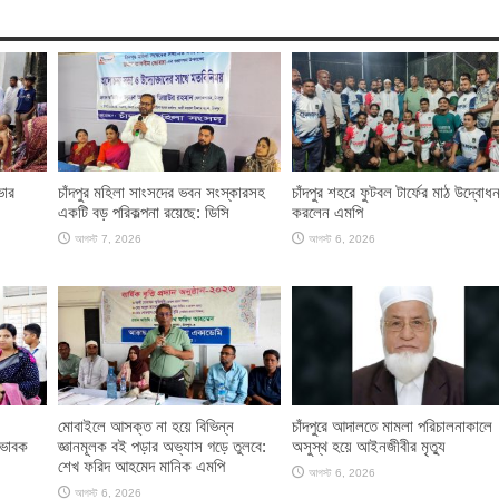
ভার
চাঁদপুর মহিলা সাংসদের ভবন সংস্কারসহ
চাঁদপুর শহরে ফুটবল টার্ফের মাঠ উদ্বোধ
একটি বড় পরিকল্পনা রয়েছে: ডিসি
করলেন এমপি
আগস্ট 7, 2026
আগস্ট 6, 2026
মোবাইলে আসক্ত না হয়ে বিভিন্ন
চাঁদপুরে আদালতে মামলা পরিচালনাকালে
িভাবক
জ্ঞানমূলক বই পড়ার অভ্যাস গড়ে তুলবে:
অসুস্থ হয়ে আইনজীবীর মৃত্যু
শেখ ফরিদ আহমেদ মানিক এমপি
আগস্ট 6, 2026
আগস্ট 6, 2026