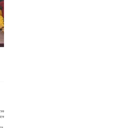
বেক
েকে
েলে