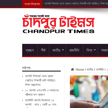
সংবাদ শিরোনাম
১০ আগস্ট এস
প্রচ্ছদ
শীর্ষ
জাতীয়
রাজনীতি
বিশ্ব
সারা
সর্বশেষ
Home
/
জাতীয়
/
অর্থনীতি
/
১
আগামি শিক্ষাবর্ষ থেকে প্রথম
শ্রেণিতে শিক্ষার্থী ভর্তি লটারিতে:
শিক্ষা মন্ত্রণালয়
১০ আগস্ট এসএসসি ও সমমানের
পরীক্ষার ফল প্রকাশ
ফ্যামিলি কার্ডের উদ্বোধন ১৬
আগস্ট : পাবে ১ কোটি ৬০ লাখ