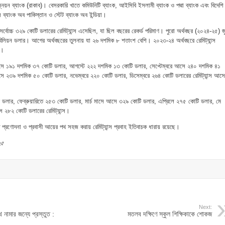
ন্নয়ন ব্যাংক (রাকাব)। বেসরকারি খাতে কমিউনিটি ব্যাংক, আইসিবি ইসলামী ব্যাংক ও পদ্মা ব্যাংক এবং বিদেশি
াল ব্যাংক অব পাকিস্তান ও স্টেট ব্যাংক অব ইন্ডিয়া।
সর্বোচ্চ ৩২৯ কোটি ডলারের রেমিট্যান্স এসেছিল, যা ছিল বছরের রেকর্ড পরিমাণ। পুরো অর্থবছর (২০২৪-২৫) জ
লিয়ন ডলার। আগের অর্থবছরের তুলনায় যা ২৬ দশমিক ৮ শতাংশ বেশি। ২০২৩-২৪ অর্থবছরে রেমিট্যান্স
র।
সে ১৯১ দশমিক ৩৭ কোটি ডলার, আগস্টে ২২২ দশমিক ১৩ কোটি ডলার, সেপ্টেম্বরে আসে ২৪০ দশমিক ৪১
সে ২৩৯ দশমিক ৫০ কোটি ডলার, নভেম্বরে ২২০ কোটি ডলার, ডিসেম্বরে ২৬৪ কোটি ডলারের রেমিট্যান্স আসে
 ডলার, ফেব্রুয়ারিতে ২৫৩ কোটি ডলার, মার্চ মাসে আসে ৩২৯ কোটি ডলার, এপ্রিলে ২৭৫ কোটি ডলার, মে
 ২৮২ কোটি ডলারের রেমিট্যান্স।
প্রণোদনা ও প্রবাসী আয়ের পথ সহজ করায় রেমিট্যান্স প্রবাহ ইতিবাচক ধারায় রয়েছে।
২৫
Next:
নামার জন্যে প্রস্তুত :
মতলব দক্ষিণে স্কুল শিক্ষিকাকে শোকজ