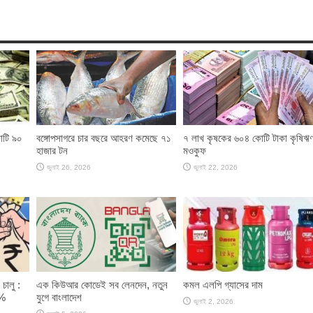
োটি ৯০
বঙ্গোপসাগরে চার বছরে আহরণ কমেছে ৭১
৭ লাখ কৃষকের ৬০৪ কোটি টাকা কৃষিঋ
হাজার টন
মওকুফ
জুলাই 26, 2026
জুলাই 22, 2026
চালু :
এক কিউআর কোডেই সব লেনদেন, নতুন
কমল এলপি গ্যাসের দাম
 %
যুগে বাংলাদেশ
জুলাই 2, 2026