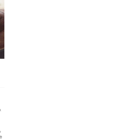
২
০
্ট