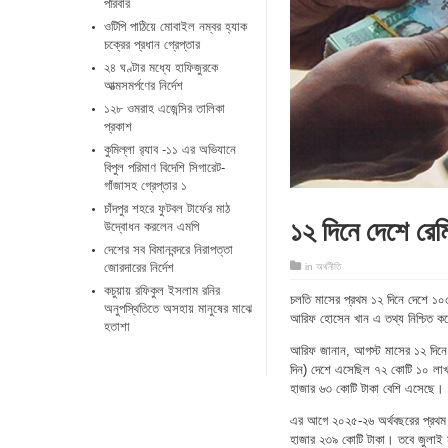
পরিবার
ওটিপি পাঠিয়ে মোবাইল নম্বর হ্যাক
চক্রের প্রধান গ্রেপ্তার
২৪ ঘণ্টার মধ্যে হাফিজুরকে
আত্মসমর্পণের নির্দেশ
১২৮ ওমরাহ এজেন্সির তালিকা
প্রকাশ
কুমিল্লা র‌্যাব -১১ এর অভিযানে
বিপুল পরিমাণ বিদেশি সিগারেট-
গাঁজাসহ গ্রেপ্তার ১
চাঁদপুর শহরে ফুটবল টার্ফের মাঠ
১২ দিনে দেশে রেম
উদ্বোধন করলেন এমপি
দেশের সব বিমানবন্দরে নিরাপত্তা
জোরদারের নির্দেশ
in
অর্থনীতি
কচুয়ায় রফিকুল ইসলাম রনির
চলতি মাসের প্রথম ১২ দিনে দেশে ১০৫ 
অনুপস্থিতিতে অসহায় মানুষের মাঝে
আরিফ হোসেন খান এ তথ্য নিশ্চিত 
হতাশা
আরিফ জানান, আগস্ট মাসের ১২ দিনে
দিন) দেশে এসেছিল ৭২ কোটি ১০ লাখ 
হাজার ৬৩ কোটি টাকা বেশি এসেছে। আগ
এর আগে ২০২৫-২৬ অর্থবছরের প্রথম ম
হাজার ২৩৯ কোটি টাকা। তবে জুলাই মা