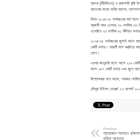
ব্যাংক (বিডিবিএল) ও রাজশাহী কৃষি উ
ব্যাংকের মধ্যে হাবিব ব্যাংক, ন্যাশন
বিগত ২০২৪-২৫ অর্থবছরের মার্চ মাসে 
প্রবাসী আয় এসেছে ৩০ দশমিক ৩৩ বি
এসেছিল ২৩ দশমিক ৯১ বিলিয়ন ডলা
২০২৪-২৫ অর্থবছরের জুলাই মাসে আ
কোটি ডলার। পরবর্তী মাস অক্টোরে আ
দেশে।
এরপর জানুয়ারি মাসে আসে ২১৯ কোটি
মাসে ২৯৭ কোটি ডলার এবং জুনে আসে
বিশ্লেষকরা মনে করেন, সরকার ঘোষিত 
চাঁদপুর টাইমস ডেস্ক/ ১৩ আগস্ট ২০
Previous:
প্রয়োজনে আবারও রাজপথে 
ফরিদা আখতার