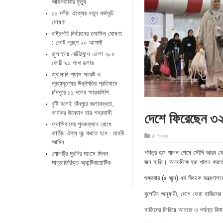
আইনজীবীর মৃত্যু
১১ দলীয় ঐক্যের নতুন কর্মসূচি
ঘোষণা
রাষ্ট্রপতি নির্বাচনের তফসিল ঘোষণা
: ভোট গ্রহণ ২০ আগস্ট
জুলাইয়ে রেমিট্যান্স এলো ২৮৫
কোটি ৯০ লাখ ডলার
জ্বালানি-গ্যাস সংকট ও
দ্রব্যমূল্যের ঊর্ধ্বগতির প্রতিবাদে
চাঁদপুরে ১১ দলের স্মারকলিপি
বৃষ্টি হলেই চাঁদপুরে জলাবদ্ধতা,
দেশে ফিরেছেন ৩২ 
কার্যকর উদ্যোগ চায় শহরবাসী
ফ্যাসিবাদের পুনরুত্থান রোধে
জাতীয় ঐক্য দৃঢ় করতে হবে : মাহদী
in
ইসলাম
আমিন
পবিত্র হজ পালন শেষে সৌদি আরব থেক
পোলট্রি মুরগির মাংসে মিলল
জন হাজি। অন্যদিকে হজ পালন করতে গ
মাত্রাতিরিক্ত অ্যান্টিবায়োটিক
শুক্রবার (৫ জুন) ধর্ম বিষয়ক মন্ত্র
বুলেটিন অনুযায়ী, দেশে ফেরা হাজিদ
হাজিদের ফিরিয়ে আনতে এ পর্যন্ত বি