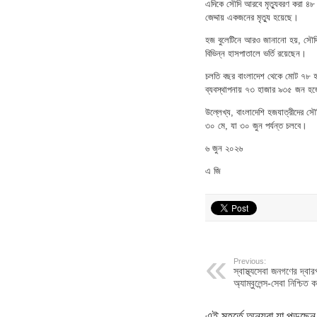
এদিকে সৌদি আরবে মৃত্যুবরণ করা ৪৮
জেদ্দায় একজনের মৃত্যু হয়েছে।
হজ বুলেটিনে আরও জানানো হয়, সৌদি
বিভিন্ন হাসপাতালে ভর্তি রয়েছেন।
চলতি বছর বাংলাদেশ থেকে মোট ৭৮ হ
ব্যবস্থাপনায় ৭৩ হাজার ৯৩৫ জন 
উল্লেখ্য, বাংলাদেশি হজযাত্রীদের 
৩০ মে, যা ৩০ জুন পর্যন্ত চলবে।
৬ জুন ২০২৬
এ জি
Previous:
স্বাস্থ্যসেবা জনগণের দ্বার
অ্যাম্বুলেন্স-সেবা নিশ্চি
এই মুহূর্তে অন্যরা যা পড়ছেন