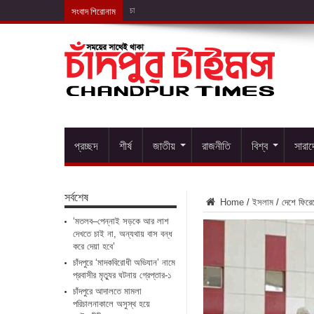
সংবাদ শিরোনাম
চাঁদপুরে ‘মাদকবির
প্রচ্ছদ
শীর্ষ
জাতীয়
রাজনীতি
বিশ্ব
সারা
সর্বশেষ
Home
/
ইসলাম
/
দেশে ফিরে
‘মতলব–পেন্নাই সড়কে আর লাশ
দেখতে চাই না, অন্যথায় বাস বন্ধ
করে দেয়া হবে’
চাঁদপুরে ‘মাদকবিরোধী অভিযান’ নামে
প্রবাসীর মৃত্যুর ঘটনায় গ্রেপ্তার-১
চাঁদপুরে আদালতে মামলা
পরিচালনাকালে অসুস্থ হয়ে