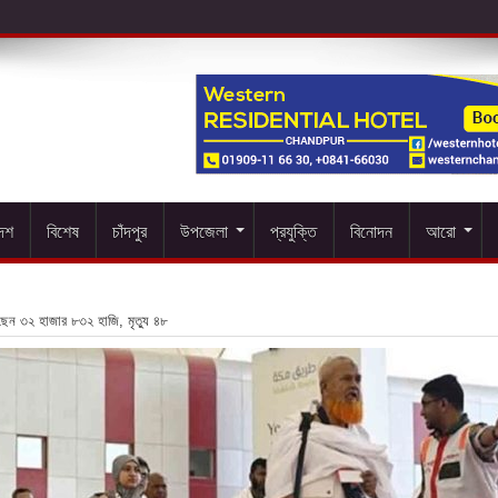
দেশ
বিশেষ
চাঁদপুর
উপজেলা
প্রযুক্তি
বিনোদন
আরো
ছেন ৩২ হাজার ৮৩২ হাজি, মৃত্যু ৪৮