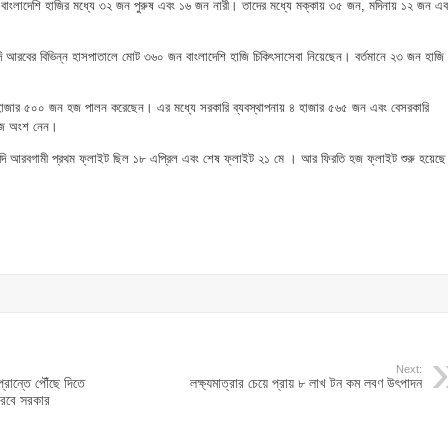
 বাংলাদেশি হাজির মধ্যে ৩২ জন পুরুষ এবং ১৬ জন নারী। তাদের মধ্যে মক্কায় ৩৫ জন, মদিনায় ১২ জন এব
 আরবের বিভিন্ন হাসপাতালে মোট ৩৬০ জন বাংলাদেশি হাজি চিকিৎসাসেবা নিয়েছেন। বর্তমানে ২৩ জন হাজি
াজার ৫০০ জন হজ পালন করেছেন। এর মধ্যে সরকারি ব্যবস্থাপনায় ৪ হাজার ৫৬৫ জন এবং বেসরকারি
হজে অংশ নেন।
সৌদি আরবগামী প্রথম ফ্লাইট ছিল ১৮ এপ্রিল এবং শেষ ফ্লাইট ২১ মে । আর ফিরতি হজ ফ্লাইট শুরু হয়েছে
Next:
প্রান্তে পৌঁছে দিতে
লক্ষ্যমাত্রার চেয়ে প্রায় ৮ লাখ টন কম লবণ উৎপাদন
ত করবে সরকার